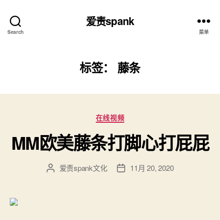
爱责spank
Search
菜单
标签：
藤条
分
在线视频
类
MM欧美藤条打脚心打屁屁
爱责spank文化
11月 20, 2020
文
发
章
布
作
日
者
期