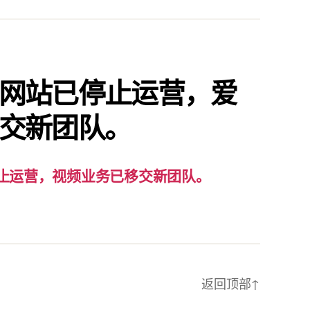
要
通
知：
爱
责
网站已停止运营，爱
已
交新团队。
停
止
运
营，
止运营，视频业务已移交新团队。
视
频
业
务
已
返回顶部
↑
移
交