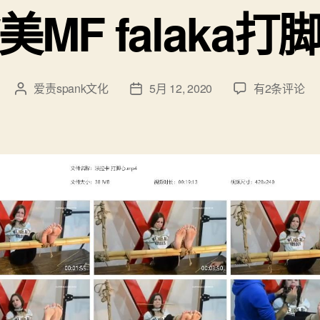
美MF falaka打
欧
爱责spank文化
5月 12, 2020
有2条评论
文
发
美
章
布
MF
作
日
falaka
者
期
打
脚
心