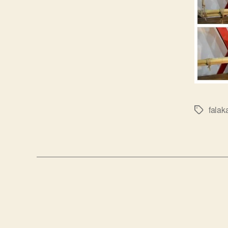
falak
标
签