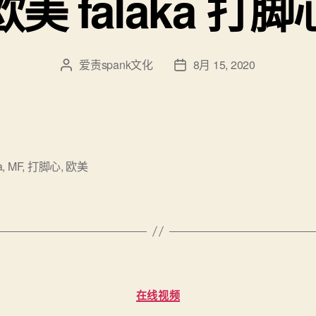
欧美 falaka 打脚
爱责spank文化
8月 15, 2020
文
发
章
布
作
日
者
期
a
,
MF
,
打脚心
,
欧美
分
在线视频
类