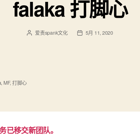
falaka 打脚心
爱责spank文化
5月 11, 2020
文
发
章
布
作
日
者
期
a
,
MF
,
打脚心
务已移交新团队。