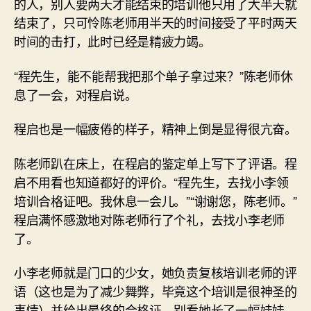
的人，别人要两天才能结束的培训他只用了大半天就
结束了，只可怜陈老师用半天的时间接受了平时两天
时间的击打，此时已经是精疲力竭。
“程先生，能不能帮我把那个单子拿过来？”陈老师休
息了一会，对程启说。
程启也是一幅疲倦的样子，精神上倒是显得很亢奋。
陈老师趴在床上，在程启的鉴定单上写下了评语。程
启不用看也知道都好的评价。“程先生，去找小李领
培训合格证吧。我休息一会儿。”“谢谢您，陈老师。”
程启满怀感激地对陈老师行了个礼，去找小李老师
了。
小李老师就是门口的少女，她负责复核培训老师的评
语（这也是为了减少舞弊，毕竟这个培训是很神圣的
事情）并给出最终的合格证。别看她长了一幅娃娃