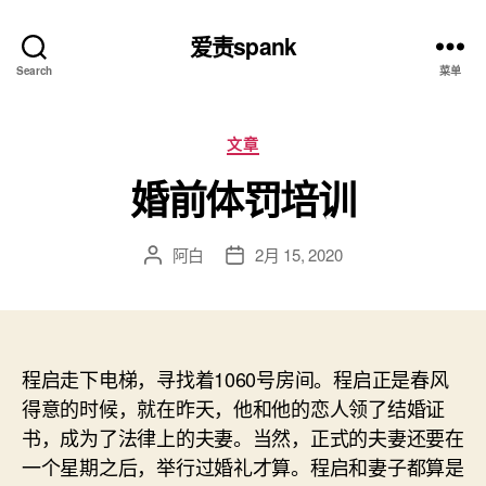
爱责spank
Search
菜单
分
文章
类
婚前体罚培训
阿白
2月 15, 2020
文
发
章
布
作
日
者
期
程启走下电梯，寻找着1060号房间。程启正是春风
得意的时候，就在昨天，他和他的恋人领了结婚证
书，成为了法律上的夫妻。当然，正式的夫妻还要在
一个星期之后，举行过婚礼才算。程启和妻子都算是