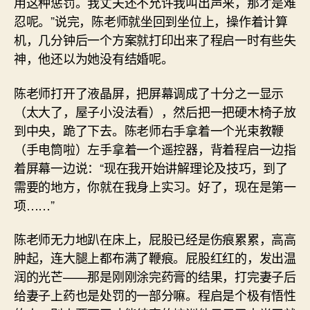
用这种惩罚。我丈夫还不允许我叫出声来，那才是难
忍呢。”说完，陈老师就坐回到坐位上，操作着计算
机，几分钟后一个方案就打印出来了程启一时有些失
神，他还以为她没有结婚呢。
陈老师打开了液晶屏，把屏幕调成了十分之一显示
（太大了，屋子小没法看），然后把一把硬木椅子放
到中央，跪了下去。陈老师右手拿着一个光束教鞭
（手电筒啦）左手拿着一个遥控器，背着程启一边指
着屏幕一边说：“现在我开始讲解理论及技巧，到了
需要的地方，你就在我身上实习。好了，现在是第一
项……”
陈老师无力地趴在床上，屁股已经是伤痕累累，高高
肿起，连大腿上都布满了鞭痕。屁股红红的，发出温
润的光芒——那是刚刚涂完药膏的结果，打完妻子后
给妻子上药也是处罚的一部分嘛。程启是个极有悟性