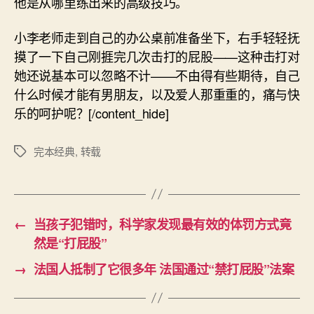
他是从哪里练出来的高级技巧。
小李老师走到自己的办公桌前准备坐下，右手轻轻抚
摸了一下自己刚捱完几次击打的屁股——这种击打对
她还说基本可以忽略不计——不由得有些期待，自己
什么时候才能有男朋友，以及爱人那重重的，痛与快
乐的呵护呢？[/content_hide]
完本经典
,
转载
标
签
←
当孩子犯错时，科学家发现最有效的体罚方式竟
然是“打屁股”
→
法国人抵制了它很多年 法国通过“禁打屁股”法案