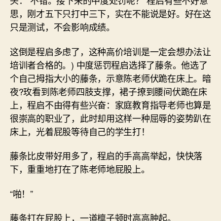
头：“不错。接下来的中度处罚呢？”程启有些不好意
思，刚才五下只打中三下，实在不能说是好。好在这
只是测试，不会影响成绩。
这倒是程启多虑了，这种高价培训是一定会想办法让
培训者合格的。) 中度惩罚程启选择了藤条。他选了
个自己拇指大小的藤条，示意陈老师伏跪在床上。暗
夜?玫看到陈老师四肢支撑，裙子撩到腰间伏跪在床
上，程启不由得有些兴奋：家庭教育指导老师也算是
很崇高的职业了，此时却用这样一种屈辱的姿势趴在
床上，光着屁股等待自己的学生打！
藤条比皮带好用多了，程启的手高高举起，快快落
下，重重地打在了陈老师地屁股上。
“啪！”
藤条打在屁股上，一道檩子顿时高高肿起。