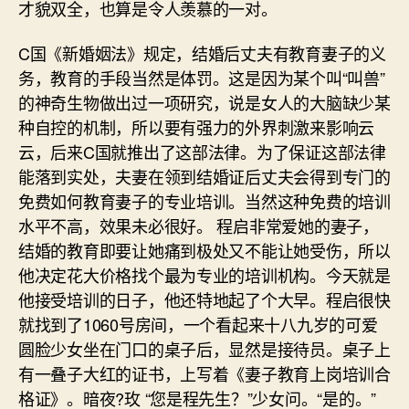
才貌双全，也算是令人羡慕的一对。
C国《新婚姻法》规定，结婚后丈夫有教育妻子的义
务，教育的手段当然是体罚。这是因为某个叫“叫兽”
的神奇生物做出过一项研究，说是女人的大脑缺少某
种自控的机制，所以要有强力的外界刺激来影响云
云，后来C国就推出了这部法律。为了保证这部法律
能落到实处，夫妻在领到结婚证后丈夫会得到专门的
免费如何教育妻子的专业培训。当然这种免费的培训
水平不高，效果未必很好。 程启非常爱她的妻子，
结婚的教育即要让她痛到极处又不能让她受伤，所以
他决定花大价格找个最为专业的培训机构。今天就是
他接受培训的日子，他还特地起了个大早。程启很快
就找到了1060号房间，一个看起来十八九岁的可爱
圆脸少女坐在门口的桌子后，显然是接待员。桌子上
有一叠子大红的证书，上写着《妻子教育上岗培训合
格证》。暗夜?玫 “您是程先生？”少女问。“是的。”