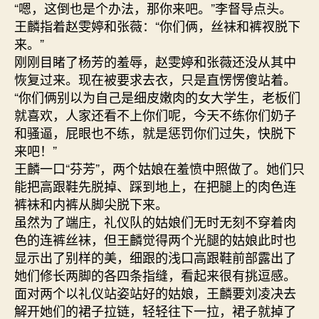
“嗯，这倒也是个办法，那你来吧。”李督导点头。
王麟指着赵雯婷和张薇：“你们俩，丝袜和裤衩脱下
来。”
刚刚目睹了杨芳的羞辱，赵雯婷和张薇还没从其中
恢复过来。现在被要求去衣，只是直愣愣傻站着。
“你们俩别以为自己是细皮嫩肉的女大学生，老板们
就喜欢，人家还看不上你们呢，今天不练你们奶子
和骚逼，屁眼也不练，就是惩罚你们过失，快脱下
来吧！”
王麟一口“芬芳”，两个姑娘在羞愤中照做了。她们只
能把高跟鞋先脱掉、踩到地上，在把腿上的肉色连
裤袜和内裤从脚尖脱下来。
虽然为了端庄，礼仪队的姑娘们无时无刻不穿着肉
色的连裤丝袜，但王麟觉得两个光腿的姑娘此时也
显示出了别样的美，细跟的浅口高跟鞋前部露出了
她们修长两脚的各四条指缝，看起来很有挑逗感。
面对两个以礼仪站姿站好的姑娘，王麟要刘凌决去
解开她们的裙子拉链，轻轻往下一拉，裙子就掉了