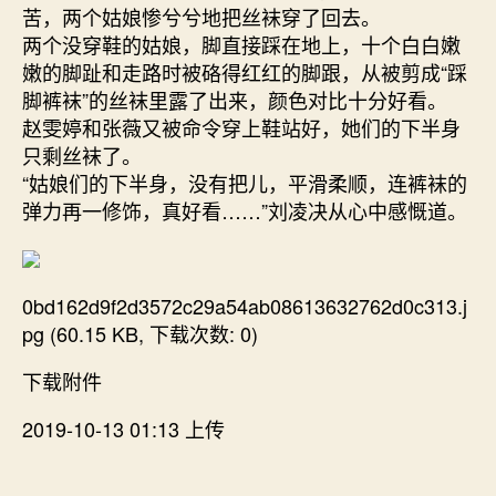
苦，两个姑娘惨兮兮地把丝袜穿了回去。
两个没穿鞋的姑娘，脚直接踩在地上，十个白白嫩
嫩的脚趾和走路时被硌得红红的脚跟，从被剪成“踩
脚裤袜”的丝袜里露了出来，颜色对比十分好看。
赵雯婷和张薇又被命令穿上鞋站好，她们的下半身
只剩丝袜了。
“姑娘们的下半身，没有把儿，平滑柔顺，连裤袜的
弹力再一修饰，真好看……”刘凌决从心中感慨道。
0bd162d9f2d3572c29a54ab08613632762d0c313.j
pg (60.15 KB, 下载次数: 0)
下载附件
2019-10-13 01:13 上传