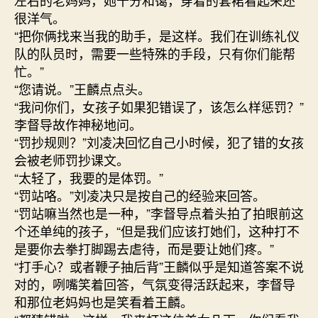
左右的老妈妈，她十分和蔼，穿着的套裙看起来还
很洋气。
“把你俩找来当我的助手，是这样。我们在训练礼仪
队的队员时，需要一些特殊的手段，只有你们能帮
忙。”
“您请说。”王麟点点头。
“我问你们，女孩子如果犯错误了，该怎么样惩罚？”
李督导故作神秘地问。
“罚抄规则？”刘凌决回忆自己小时候，犯了错的女孩
会被老师罚抄课文。
“太轻了，我要的是体罚。”
“罚站咯。”刘凌决只是按自己的经验来回答。
“罚站嘛当然也是一种，”李督导点着头拍了拍眼前这
个还单纯的孩子，“但是我们应该打她们，这种打不
是要你去拳打脚踢去虐待，而是要让她们疼。”
“打手心？或者鞭子抽后背”王麟似乎是知道答案不说
对的，咧嘴笑着回答，气氛变得活跃起来，李督导
和那位老妈妈也是笑看着王麟。