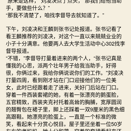
“原来是这样，”刘凌决点了点头，“那我们给他当助
手，要做些什么？”
“那我不清楚了，咱找李督导去就知道了。”
下午，刘凌决和王麟到张书记处报道。张书记看了
看王麟推荐的刘凌决，对这个一直以来兢兢业业的
小子十分满意。他要两人去大学生活动中心302找李
督导报道。
“不错，”李督导打量着进来的两个人，“张书记真是
懂我的心思，派两个壮年男子给我当助手，好得
很，你俩过来，我给你俩说说你们的工作。”刘凌决
打量四周，看到刚才站在门口迎接他们的一位美
女，此时已经跟着走了进来，关好门后站在门口。
穿着一件西装套裙的她，有着一张漂亮的鹅蛋脸，
五官精致，西装夹克衬托着高耸的胸脯，宽厚圆润
的翘臀包在裙子里，脚上还踩着一双9厘米的黑色细
高跟鞋。她漂亮的脸蛋上，一直是一个标准的微
笑，看起来十分赏心悦目。屋子里还坐着一位50岁