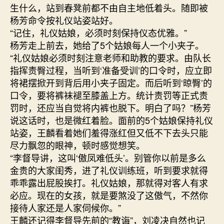
生什么，站到春凳前都不由自主地低着头。随即被
杨芳命令按礼仪站姿站好。
“记住，礼仪姑娘，必须时刻保持仪态优雅。”
杨芳走上前去，她给了5个姑娘每人一个小夹子。
“礼仪姑娘必须时刻注意老师和助教的要求。由队长
指挥责臀过程，当听到‘准备受训’的口令时，应立即
将裙摆掀开到背后用小夹子固定。而后听到‘晾臀’的
口令，要将裤袜褪至膝盖上方。统计责罚等正式责
罚时，还应当自觉将内裤也脱下。明白了吗？”杨芳
说这话时，也是微红着脸。面前的5个姑娘保持礼仪
站姿，王麟看着她们羞得涨红但又低不下去头只能
尽力飘忽的眼神，顿时感觉想笑。
“李督导讲，这叫‘傲凤难低头’。别管你以前是多么
金贵的大家闺秀，进了礼仪训练班，听到要求就得
乖乖露出屁股挨打。礼仪姑娘，那就得对客人有求
必应。现在的女孩，就是要煞没了这傲气，不然你
接待人家还是人家伺候你。”
王麟还记得李督导先前的“教诲”，刘凌决自然也记