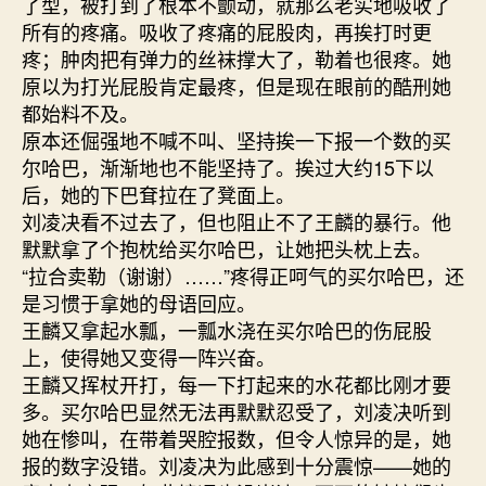
了型，被打到了根本不颤动，就那么老实地吸收了
所有的疼痛。吸收了疼痛的屁股肉，再挨打时更
疼；肿肉把有弹力的丝袜撑大了，勒着也很疼。她
原以为打光屁股肯定最疼，但是现在眼前的酷刑她
都始料不及。
原本还倔强地不喊不叫、坚持挨一下报一个数的买
尔哈巴，渐渐地也不能坚持了。挨过大约15下以
后，她的下巴耷拉在了凳面上。
刘凌决看不过去了，但也阻止不了王麟的暴行。他
默默拿了个抱枕给买尔哈巴，让她把头枕上去。
“拉合卖勒（谢谢）……”疼得正呵气的买尔哈巴，还
是习惯于拿她的母语回应。
王麟又拿起水瓢，一瓢水浇在买尔哈巴的伤屁股
上，使得她又变得一阵兴奋。
王麟又挥杖开打，每一下打起来的水花都比刚才要
多。买尔哈巴显然无法再默默忍受了，刘凌决听到
她在惨叫，在带着哭腔报数，但令人惊异的是，她
报的数字没错。刘凌决为此感到十分震惊——她的