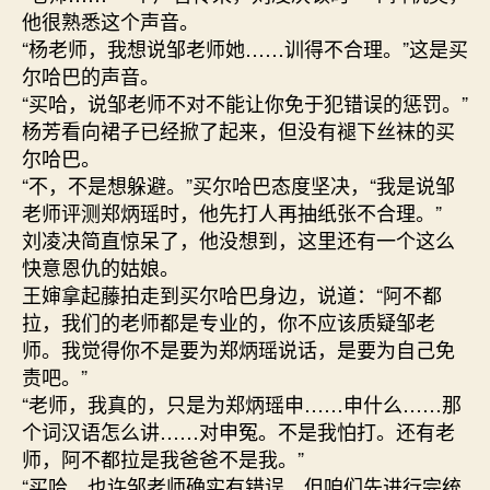
他很熟悉这个声音。
“杨老师，我想说邹老师她……训得不合理。”这是买
尔哈巴的声音。
“买哈，说邹老师不对不能让你免于犯错误的惩罚。”
杨芳看向裙子已经掀了起来，但没有褪下丝袜的买
尔哈巴。
“不，不是想躲避。”买尔哈巴态度坚决，“我是说邹
老师评测郑炳瑶时，他先打人再抽纸张不合理。”
刘凌决简直惊呆了，他没想到，这里还有一个这么
快意恩仇的姑娘。
王婶拿起藤拍走到买尔哈巴身边，说道：“阿不都
拉，我们的老师都是专业的，你不应该质疑邹老
师。我觉得你不是要为郑炳瑶说话，是要为自己免
责吧。”
“老师，我真的，只是为郑炳瑶申……申什么……那
个词汉语怎么讲……对申冤。不是我怕打。还有老
师，阿不都拉是我爸爸不是我。”
“买哈，也许邹老师确实有错误，但咱们先进行完统