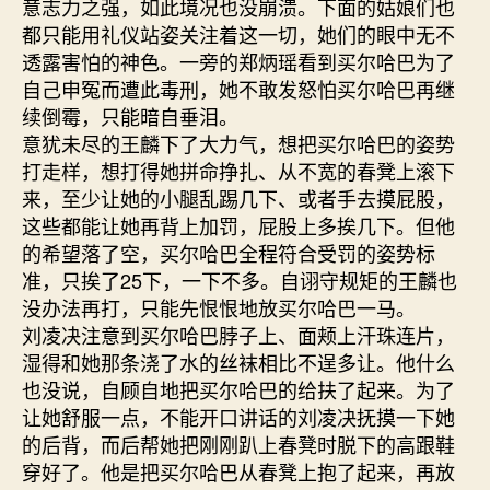
意志力之强，如此境况也没崩溃。下面的姑娘们也
都只能用礼仪站姿关注着这一切，她们的眼中无不
透露害怕的神色。一旁的郑炳瑶看到买尔哈巴为了
自己申冤而遭此毒刑，她不敢发怒怕买尔哈巴再继
续倒霉，只能暗自垂泪。
意犹未尽的王麟下了大力气，想把买尔哈巴的姿势
打走样，想打得她拼命挣扎、从不宽的春凳上滚下
来，至少让她的小腿乱踢几下、或者手去摸屁股，
这些都能让她再背上加罚，屁股上多挨几下。但他
的希望落了空，买尔哈巴全程符合受罚的姿势标
准，只挨了25下，一下不多。自诩守规矩的王麟也
没办法再打，只能先恨恨地放买尔哈巴一马。
刘凌决注意到买尔哈巴脖子上、面颊上汗珠连片，
湿得和她那条浇了水的丝袜相比不逞多让。他什么
也没说，自顾自地把买尔哈巴的给扶了起来。为了
让她舒服一点，不能开口讲话的刘凌决抚摸一下她
的后背，而后帮她把刚刚趴上春凳时脱下的高跟鞋
穿好了。他是把买尔哈巴从春凳上抱了起来，再放