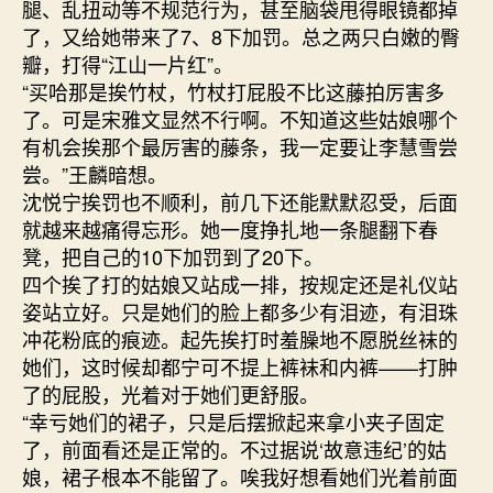
腿、乱扭动等不规范行为，甚至脑袋甩得眼镜都掉
了，又给她带来了7、8下加罚。总之两只白嫩的臀
瓣，打得“江山一片红”。
“买哈那是挨竹杖，竹杖打屁股不比这藤拍厉害多
了。可是宋雅文显然不行啊。不知道这些姑娘哪个
有机会挨那个最厉害的藤条，我一定要让李慧雪尝
尝。”王麟暗想。
沈悦宁挨罚也不顺利，前几下还能默默忍受，后面
就越来越痛得忘形。她一度挣扎地一条腿翻下春
凳，把自己的10下加罚到了20下。
四个挨了打的姑娘又站成一排，按规定还是礼仪站
姿站立好。只是她们的脸上都多少有泪迹，有泪珠
冲花粉底的痕迹。起先挨打时羞臊地不愿脱丝袜的
她们，这时候却都宁可不提上裤袜和内裤——打肿
了的屁股，光着对于她们更舒服。
“幸亏她们的裙子，只是后摆掀起来拿小夹子固定
了，前面看还是正常的。不过据说‘故意违纪’的姑
娘，裙子根本不能留了。唉我好想看她们光着前面