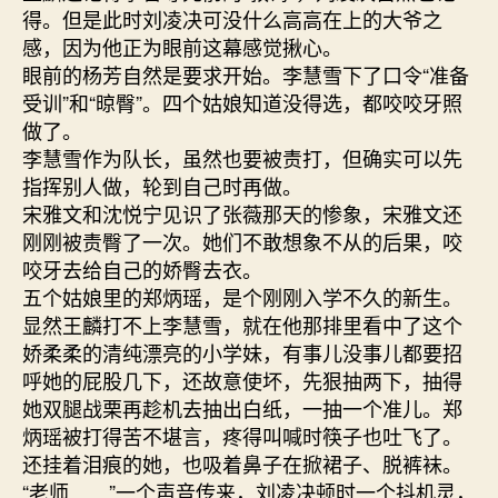
得。但是此时刘凌决可没什么高高在上的大爷之
感，因为他正为眼前这幕感觉揪心。
眼前的杨芳自然是要求开始。李慧雪下了口令“准备
受训”和“晾臀”。四个姑娘知道没得选，都咬咬牙照
做了。
李慧雪作为队长，虽然也要被责打，但确实可以先
指挥别人做，轮到自己时再做。
宋雅文和沈悦宁见识了张薇那天的惨象，宋雅文还
刚刚被责臀了一次。她们不敢想象不从的后果，咬
咬牙去给自己的娇臀去衣。
五个姑娘里的郑炳瑶，是个刚刚入学不久的新生。
显然王麟打不上李慧雪，就在他那排里看中了这个
娇柔柔的清纯漂亮的小学妹，有事儿没事儿都要招
呼她的屁股几下，还故意使坏，先狠抽两下，抽得
她双腿战栗再趁机去抽出白纸，一抽一个准儿。郑
炳瑶被打得苦不堪言，疼得叫喊时筷子也吐飞了。
还挂着泪痕的她，也吸着鼻子在掀裙子、脱裤袜。
“老师……”一个声音传来，刘凌决顿时一个抖机灵，