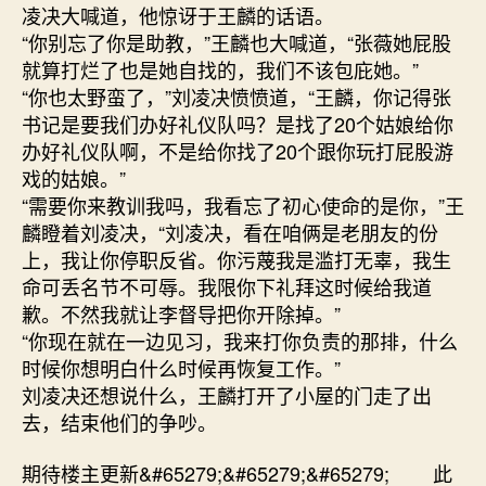
凌决大喊道，他惊讶于王麟的话语。
“你别忘了你是助教，”王麟也大喊道，“张薇她屁股
就算打烂了也是她自找的，我们不该包庇她。”
“你也太野蛮了，”刘凌决愤愤道，“王麟，你记得张
书记是要我们办好礼仪队吗？是找了20个姑娘给你
办好礼仪队啊，不是给你找了20个跟你玩打屁股游
戏的姑娘。”
“需要你来教训我吗，我看忘了初心使命的是你，”王
麟瞪着刘凌决，“刘凌决，看在咱俩是老朋友的份
上，我让你停职反省。你污蔑我是滥打无辜，我生
命可丢名节不可辱。我限你下礼拜这时候给我道
歉。不然我就让李督导把你开除掉。”
“你现在就在一边见习，我来打你负责的那排，什么
时候你想明白什么时候再恢复工作。”
刘凌决还想说什么，王麟打开了小屋的门走了出
去，结束他们的争吵。
期待楼主更新&#65279;&#65279;&#65279; 此