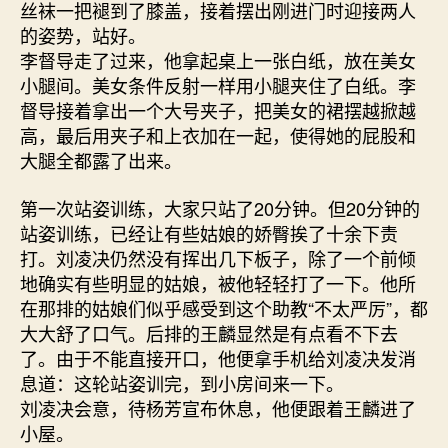
丝袜一把褪到了膝盖，接着摆出刚进门时迎接两人
的姿势，站好。
李督导走了过来，他拿起桌上一张白纸，放在美女
小腿间。美女条件反射一样用小腿夹住了白纸。李
督导接着拿出一个大号夹子，把美女的裙摆越掀越
高，最后用夹子和上衣加在一起，使得她的屁股和
大腿全都露了出来。
第一次站姿训练，大家只站了20分钟。但20分钟的
站姿训练，已经让有些姑娘的娇臀挨了十余下责
打。刘凌决仍然没有挥出几下板子，除了一个前倾
地确实有些明显的姑娘，被他轻轻打了一下。他所
在那排的姑娘们似乎感受到这个助教“不太严厉”，都
大大舒了口气。后排的王麟显然是有点看不下去
了。由于不能直接开口，他便拿手机给刘凌决发消
息道：这轮站姿训完，到小房间来一下。
刘凌决会意，待杨芳宣布休息，他便跟着王麟进了
小屋。