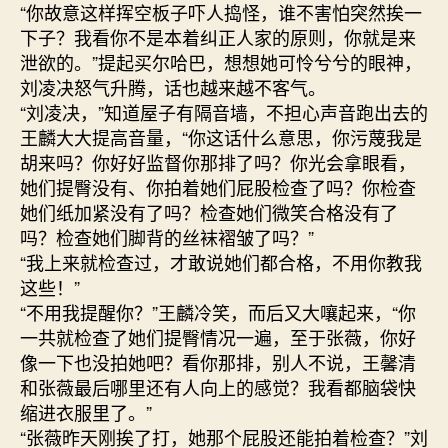
“你故意这样挥空板子吓人捣怪，谁不害怕突然挨一
下子？我看你不是本着纠正人家的原则，你就是来
泄欲的。”提起买尔哈巴，想想她可怜兮兮的眼神，
刘凌决怒气升腾，话也越来越不客气。
“刘凌决，”知道屋子有隔音墙，不担心声音跑出去的
王麟大大提高音量，“你这话什么意思，你污蔑我是
胡来吗？你好好监督你那排了吗？你光会拿眼看，
她们提臀没有、你拍着她们屁股检查了吗？你检查
她们纸加紧没有了吗？检查她们微笑合格没有了
吗？检查她们脚背的丝袜褶皱了吗？”
“我上来就检查过，才敢说她们都合格，不用你教我
这些！”
“不用我提醒你？”王麟冷笑，而后又大嚷起来，“你
一共就检查了她们提臀情况一遍，至于张薇，你好
像一下也没拍她吧？看你那排，别人不说，王馨清
和张薇最后哪里还有人向上的感觉？我看都脑袋快
缩进衣服里了。”
“张薇昨天刚挨了打，她那个屁股还能拍着检查？”刘