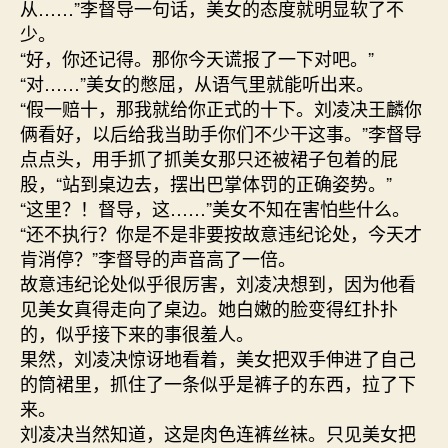
从……”李督导一句话，美女的态度就明显软了不
少。
“好，你还记得。那你今天谎报了一下对吧。”
“对……”美女的憋屈，从语气里就能听出来。
“假一赔十，那我就给你正式的十下。刘凌决王麟你
俩看好，以后给我当助手你们不少干这事。”李督导
点点头，用手抓了抓美女那只还被裙子包着的屁
股，“站到桌边去，摆出巴掌体罚的正确姿势。”
“这里？！督导，这……”美女不知在害怕些什么。
“还不执行？你是不是非要按故意违纪论处，今天才
肯消停？”李督导的声音高了一倍。
故意违纪论处似乎很厉害，刘凌决想到，因为他看
见美女真得走向了桌边。她白嫩的脸变得红扑扑
的，似乎接下来的事很羞人。
果然，刘凌决惊讶地看着，美女把双手伸进了自己
的筒裙里，抓住了一条似乎是裤子的东西，拉了下
来。
刘凌决当然知道，这是肉色连裤丝袜。只见美女把