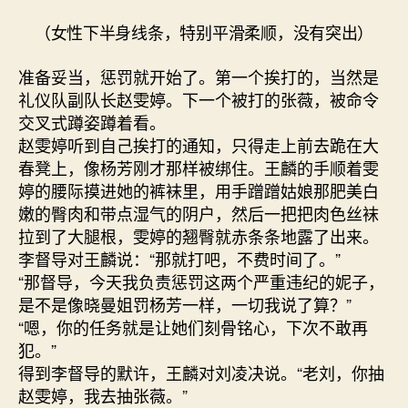
（女性下半身线条，特别平滑柔顺，没有突出）
准备妥当，惩罚就开始了。第一个挨打的，当然是
礼仪队副队长赵雯婷。下一个被打的张薇，被命令
交叉式蹲姿蹲着看。
赵雯婷听到自己挨打的通知，只得走上前去跪在大
春凳上，像杨芳刚才那样被绑住。王麟的手顺着雯
婷的腰际摸进她的裤袜里，用手蹭蹭姑娘那肥美白
嫩的臀肉和带点湿气的阴户，然后一把把肉色丝袜
拉到了大腿根，雯婷的翘臀就赤条条地露了出来。
李督导对王麟说：“那就打吧，不费时间了。”
“那督导，今天我负责惩罚这两个严重违纪的妮子，
是不是像晓曼姐罚杨芳一样，一切我说了算？”
“嗯，你的任务就是让她们刻骨铭心，下次不敢再
犯。”
得到李督导的默许，王麟对刘凌决说。“老刘，你抽
赵雯婷，我去抽张薇。”