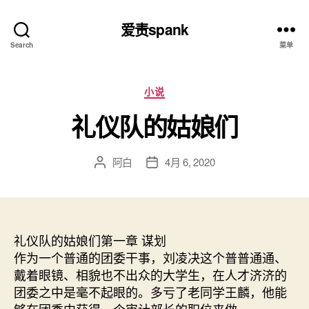
爱责spank
Search
菜单
分
小说
类
礼仪队的姑娘们
阿白
4月 6, 2020
文
发
章
布
作
日
者
期
礼仪队的姑娘们第一章 谋划
作为一个普通的团委干事，刘凌决这个普普通通、
戴着眼镜、相貌也不出众的大学生，在人才济济的
团委之中是毫不起眼的。多亏了老同学王麟，他能
够在团委中获得一个审计部长的职位来做。