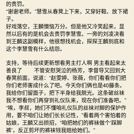
的责罚。
“谢谢老师。”慧雪从春凳上下来，又穿好鞋、放下裙
子。
好戏落空，王麟懊恼万分。但是他又冷笑起来，显
然以后有的是机会去责罚李慧雪。一旁的刘凌决看
到王麟这副模样，他很想找机会，探探王麟到底和
这个李慧雪有什么结怨。
支持，等待后续更新想看男主打人啊 男主看起来太
善良了 不管安慰哭泣的杨芳，李督导又回到大
春凳前面，说道：“赵雯婷、张薇，你们看看你们把
你们老师害成什么了吧。今天你们俩也是40藤条。
我给你们留面子，把下半身给我脱光。这条破丝袜
我不想看你们再穿到礼仪队来，现在你们准备吧。”
“唉，李叔，她们不懂咱礼仪队的丝袜对脚的保护作
用，要不咱们让她们长长记性，”看着两个害怕着的
姑娘，王麟又出损招，“咱把她们的裤袜做个‘踩脚
裤’，反正剪坏的裤袜钱我赔给她们。”