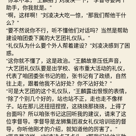
助手，你我就是。”
“啊，这样啊！”刘凌决大吃一惊，“那我们帮他干什
么？”
“要不然说你不行，听不懂他们对话吗？当然是帮助
建设咱团委下属的大艺团礼仪队。”
“礼仪队为什么要个外人帮着建设？”刘凌决感到了困
惑。
“这你就不懂了，这是政治。”王麟故意压低声音，
“大艺团礼仪队要是出学校、省市重大活动的礼仪，
代表了咱团委张书记的脸，张书记有了政绩，自然
往上走，跟着他我不沾好处？你不沾好处？”
“可是大艺团的这个礼仪队，”王麟露出恨恨的表情，
“除了个别几个好的，站也站不正，走也走不像样
子。站在那儿还扭扭捏捏，这挠挠那挠挠，上得了
台面吗？所以咱张书记这回听我的建议，请来了这
位李督导。李督导是龙狮集团淑女礼仪培训班的督
导，你听他刚才的介绍，就知道他的厉害了。”