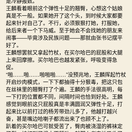
是冷静报数。
王麟看着眼前这个弹性十足的翘臀，心想这个姑娘
真是不一般。如果她开了这个头，到时候大家都要
起来针对自己了。不行，必须狠狠打她，打服她，
给后来者一个下马威。至于她会不会找她的朋友来
闹事——毕竟涉及民族问题——那就由张书记摆平
好了。
王麟想罢就又拿起竹杖，在买尔哈巴的屁股和大腿
上来回摩擦。买尔哈巴也越发紧张，呼吸变得急
促。
“啪……啪……啪啪啪……”没预兆地，王麟挥起竹杖
开启炒肉模式，一下下都抽得十分狠毒，把这只包
在丝袜里的翘臀打了个遍。王麟的手法很高明，每
一下打的位置都不同，间隔时间也恰到好处。王麟
感觉到眼前这只屁股真是丰满圆润又弹性十足，打
起来比以前打过的杨芳带劲儿多了，他越打越兴
奋，甚是嘴边哈喇子都流出来了也顾不上了。
趴着的买尔哈巴可就受苦了，臀肉被浇湿的裤袜定