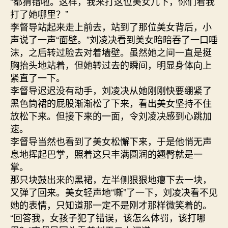
“都猜错啦。这样，我来打这位美女几下，你们看我
打了她哪里？”
李督导站起来走上前去，站到了那位美女背后，小
声说了一声“面壁。”刘凌决看到美女暗暗吞了一口唾
沫，之后转过脸去对着墙壁。虽然她之间一直是挺
胸抬头地站着，但她转过去的瞬间，明显身体向上
紧直了一下。
李督导迟迟没有动手，刘凌决从她刚刚快要绷紧了
黑色筒裙的屁股渐渐松了下来，看出美女坚持不住
放松下来。但接下来的一面，令刘凌决感到心跳加
速。
李督导当然也看到了美女松懈下来，于是他悄无声
息地挥起巴掌，照着这只丰满圆润的翘臀就是一
掌。
那只块鼓出来的黑裙，左半侧狠狠地瘪下去一块，
又弹了回来。美女轻声地“嘶”了一下，刘凌决看不见
她的表情，只知道那一定不是刚才那样微笑着的。
“回答我，女孩子犯了错误，该怎么体罚，该打哪