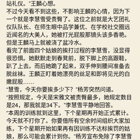
站礼仪。”王麟心想。
不过今天看不到这些，不影响王麟的心情，因为下
一个就是李慧雪受责臀了。这位之前就是大艺团礼
仪队队长、在师生眼中品学兼优、在学校社交圈远
近闻名的大美人，她被打光屁股那镜头该多香艳。
但是王麟马上就被浇了盆冷水。
看完了前面四个姑娘的挨打过程的李慧雪，没显得
很恐惧。她默默走到春凳前，脱下脚上的高跟鞋，
趴了上去。而后她跪了起来，双手伸到腰间准备去
脱丝袜。王麟正盯着她漂亮的丝足和即将见光的白
嫩屁股……
“慧雪，今天你要挨多少下？”杨芳突然问道。
“按照规定，今天是宋雅文被责臀最多，她规定数目
是24，那我就是34下。”李慧雪平静地回答。
“本周的训练就到这里，下个星期再开始正式累计。
今天就不打你了。你要借所有空余时间组织大家加
练，下个星期开始如果再有因训练不达标挨罚的姑
娘，那么可能会累计到你。”杨芳宣布免除了李慧雪