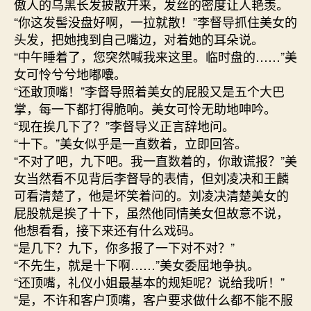
傲人的乌黑长发披散开来，发丝的密度让人艳羡。
“你这发髻没盘好啊，一拉就散！”李督导抓住美女的
头发，把她拽到自己嘴边，对着她的耳朵说。
“中午睡着了，您突然喊我来这里。临时盘的……”美
女可怜兮兮地嘟囔。
“还敢顶嘴！”李督导照着美女的屁股又是五个大巴
掌，每一下都打得脆响。美女可怜无助地呻吟。
“现在挨几下了？”李督导义正言辞地问。
“十下。”美女似乎是一直数着，立即回答。
“不对了吧，九下吧。我一直数着的，你敢谎报？”美
女当然看不见背后李督导的表情，但刘凌决和王麟
可看清楚了，他是坏笑着问的。刘凌决清楚美女的
屁股就是挨了十下，虽然他同情美女但故意不说，
他想看看，接下来还有什么戏码。
“是几下？九下，你多报了一下对不对？”
“不先生，就是十下啊……”美女委屈地争执。
“还顶嘴，礼仪小姐最基本的规矩呢？说给我听！”
“是，不许和客户顶嘴，客户要求做什么都不能不服