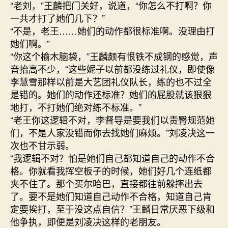
“老刘，”王麟把门关好，说道，“你怎么不打啊？你
一共才打了她们几下？”
“不是，老王……她们的动作都很标准啊。没理由打
她们啊。”
“你这个榆木脑袋，”王麟颇有恨铁不成钢的感觉，声
音抬高不少，“这些妮子以前都没练过礼仪，即使像
李慧雪那样以前是大艺团礼仪队长，练的也不过全
是错的。她们的动作还标准？她们的屁股就该狠狠
地打，不打她们绝对练不标准。”
“老王你这逻辑不对，李督导是要我们以责臀规范她
们，不是人家没错而你去找她们麻烦。”刘凌决这一
次也不甘示弱。
“我逻辑不对？怕是她们自己都知道自己的动作不合
格。你就看我挥空板子的时候，她们好几个连纸都
夹不住了。那个买尔哈巴，直接都往前躲摔出去
了。要不是她们知道自己动作不合格，知道自己肯
定要挨打，至于没这点自信？”王麟日常厌恶下级和
他争执，即便是刘凌决这样的老朋友。