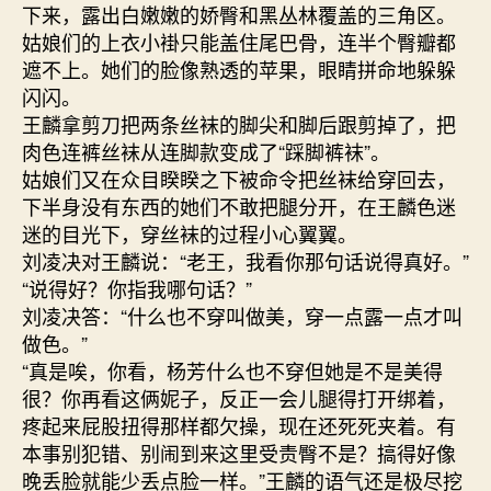
下来，露出白嫩嫩的娇臀和黑丛林覆盖的三角区。
姑娘们的上衣小褂只能盖住尾巴骨，连半个臀瓣都
遮不上。她们的脸像熟透的苹果，眼睛拼命地躲躲
闪闪。
王麟拿剪刀把两条丝袜的脚尖和脚后跟剪掉了，把
肉色连裤丝袜从连脚款变成了“踩脚裤袜”。
姑娘们又在众目睽睽之下被命令把丝袜给穿回去，
下半身没有东西的她们不敢把腿分开，在王麟色迷
迷的目光下，穿丝袜的过程小心翼翼。
刘凌决对王麟说：“老王，我看你那句话说得真好。”
“说得好？你指我哪句话？”
刘凌决答：“什么也不穿叫做美，穿一点露一点才叫
做色。”
“真是唉，你看，杨芳什么也不穿但她是不是美得
很？你再看这俩妮子，反正一会儿腿得打开绑着，
疼起来屁股扭得那样都欠操，现在还死死夹着。有
本事别犯错、别闹到来这里受责臀不是？搞得好像
晚丢脸就能少丢点脸一样。”王麟的语气还是极尽挖