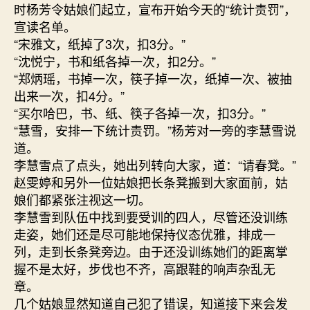
时杨芳令姑娘们起立，宣布开始今天的“统计责罚”，
宣读名单。
“宋雅文，纸掉了3次，扣3分。”
“沈悦宁，书和纸各掉一次，扣2分。”
“郑炳瑶，书掉一次，筷子掉一次，纸掉一次、被抽
出来一次，扣4分。”
“买尔哈巴，书、纸、筷子各掉一次，扣3分。”
“慧雪，安排一下统计责罚。”杨芳对一旁的李慧雪说
道。
李慧雪点了点头，她出列转向大家，道：“请春凳。”
赵雯婷和另外一位姑娘把长条凳搬到大家面前，姑
娘们都紧张注视这一切。
李慧雪到队伍中找到要受训的四人，尽管还没训练
走姿，她们还是尽可能地保持仪态优雅，排成一
列，走到长条凳旁边。由于还没训练她们的距离掌
握不是太好，步伐也不齐，高跟鞋的响声杂乱无
章。
几个姑娘显然知道自己犯了错误，知道接下来会发