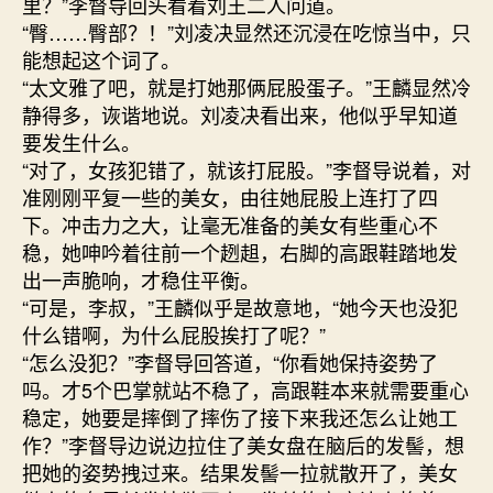
里？”李督导回头看着刘王二人问道。
“臀……臀部？！”刘凌决显然还沉浸在吃惊当中，只
能想起这个词了。
“太文雅了吧，就是打她那俩屁股蛋子。”王麟显然冷
静得多，诙谐地说。刘凌决看出来，他似乎早知道
要发生什么。
“对了，女孩犯错了，就该打屁股。”李督导说着，对
准刚刚平复一些的美女，由往她屁股上连打了四
下。冲击力之大，让毫无准备的美女有些重心不
稳，她呻吟着往前一个趔趄，右脚的高跟鞋踏地发
出一声脆响，才稳住平衡。
“可是，李叔，”王麟似乎是故意地，“她今天也没犯
什么错啊，为什么屁股挨打了呢？”
“怎么没犯？”李督导回答道，“你看她保持姿势了
吗。才5个巴掌就站不稳了，高跟鞋本来就需要重心
稳定，她要是摔倒了摔伤了接下来我还怎么让她工
作？”李督导边说边拉住了美女盘在脑后的发髻，想
把她的姿势拽过来。结果发髻一拉就散开了，美女