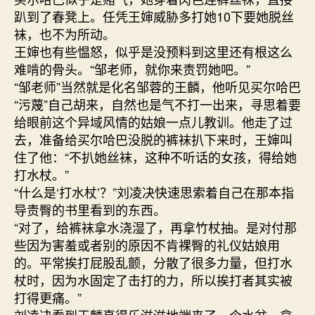
趴到了春凳上。任凭王婶威胁多打她10下要她脱丝
袜，也不为所动。
王婶也有些愠怒，似乎是没预料到这里还有根这么
难啃的骨头。“邹老师，就你来责罚她吧。”
“邹老师”当然就是化名邹蓉的王麟，他听见买尔哈巴
“污蔑”自己胡来，自然也是气不打一出来，寻思着要
给眼前这个异域风情的姑娘一点儿教训。他走了过
去，准备给买尔哈巴没脱的裤袜扒下来时，王婶叫
住了他：“不扒她丝袜，这种不听话的女孩，得给她
打水杖。”
“什么是‘打水杖’？”刘凌决快速思索着自己在那本指
导责臀的书里看到的东西。
“对了，给裤袜拿水浇湿了，再拿竹杖抽。是对付那
些因为害羞或者别的原因不肯裸臀的礼仪姑娘用
的。平常挨打屁股乱颤，分散了很多力量，但打水
杖时，因为水固定了击打的力，所以挨打者其实被
打得更痛。”