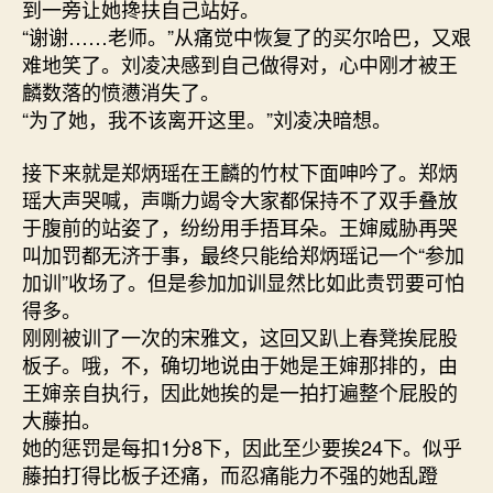
到一旁让她搀扶自己站好。
“谢谢……老师。”从痛觉中恢复了的买尔哈巴，又艰
难地笑了。刘凌决感到自己做得对，心中刚才被王
麟数落的愤懑消失了。
“为了她，我不该离开这里。”刘凌决暗想。
接下来就是郑炳瑶在王麟的竹杖下面呻吟了。郑炳
瑶大声哭喊，声嘶力竭令大家都保持不了双手叠放
于腹前的站姿了，纷纷用手捂耳朵。王婶威胁再哭
叫加罚都无济于事，最终只能给郑炳瑶记一个“参加
加训”收场了。但是参加加训显然比如此责罚要可怕
得多。
刚刚被训了一次的宋雅文，这回又趴上春凳挨屁股
板子。哦，不，确切地说由于她是王婶那排的，由
王婶亲自执行，因此她挨的是一拍打遍整个屁股的
大藤拍。
她的惩罚是每扣1分8下，因此至少要挨24下。似乎
藤拍打得比板子还痛，而忍痛能力不强的她乱蹬