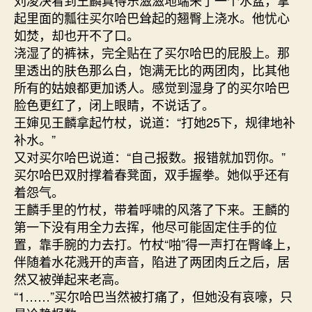
刘凌决看到王麟真得乐滋滋地端来了一个水盆，拿
起里面的瓢往买尔哈巴耸起的翘臀上浇水。他忧心
如焚，却也开不了口。
浇湿了的裤袜，完全贴在了买尔哈巴的屁股上。那
里透出的肤色那么白，饱满无比的两团肉，比其他
所有的姑娘都更加诱人。感觉到湿身了的买尔哈巴
脸色更红了，闭上眼睛，不说话了。
王婶见王麟拿起竹杖，说道：“打她25下，规律地补
补水。”
又对买尔哈巴说道：“自己报数。报错就加罚你。”
买尔哈巴双肘撑着春凳面，双手握拳。她似乎还有
着怨气。
王麟手里的竹杖，带着呼啸的风落了下来。王麟的
第一下没有用全力去挥，他尽可能固定住手的位
置，靠手腕的力去打。竹杖“啪”得一声打在臀峰上，
伴随着水花溅开的声音，陷进了两团肉丘之后，居
然又被弹起来老高。
“1……”买尔哈巴当然被打痛了，但她没有哀嚎，只