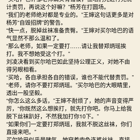
计责罚，再说这个好嘛？”杨芳在打圆场。
“我们的老师绝对都是专业的。”王婶这句话更多是对
杨芳“自毁招牌”的警告。
“快一点，脱掉丝袜准备责臀。”王婶对买尔哈巴的语
气显然不那么温和了。
“那么老师，如果一定要打……请让我替郑炳瑶挨
打。我不想她受这个打。”
刘凌决看到买尔哈巴如此坚持公理正义，对她不由
得另眼相看。
“买哈，各自承担各自的错误，谁也不能代替责罚。”
“老师，请你不要打郑炳瑶。”买尔哈巴的大眼睛里，
透出一股坚毅。
“你怎么这么多话，”王婶不耐烦了，她的声音变得严
厉，“你既然这么想挨打，就先打你吧。你马上给我
脱下丝袜趴好，不然我加打你10下。”
“如果你们一定要打郑炳瑶，我就不脱这丝袜，你们
直接来吧。”
买尔哈巴似乎是赌气，她穿着肉色连裤丝袜，直接