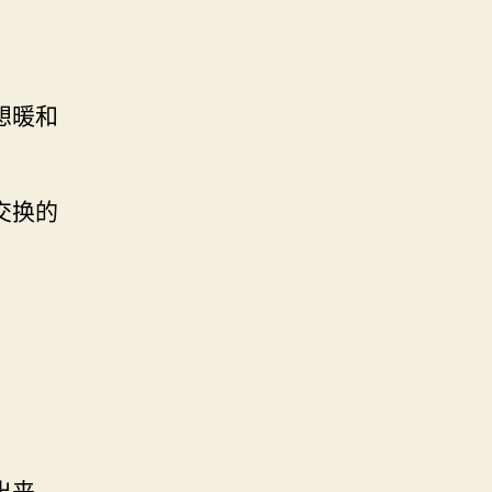
想暖和
交换的
出来。