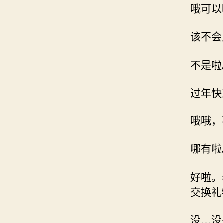
哦可以
该不会
不是啦
过年快
哦哦，
哪有啦
好啦。
交换礼
没…没