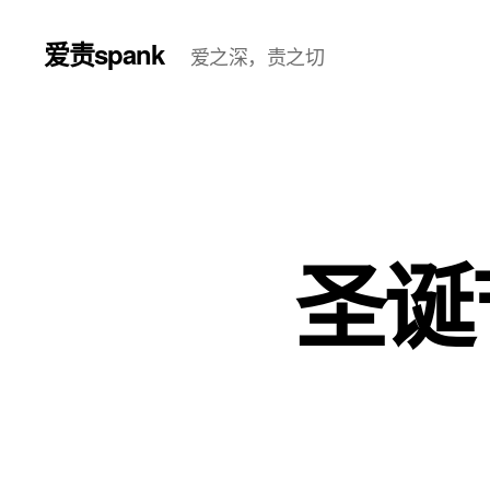
爱责spank
爱之深，责之切
圣诞