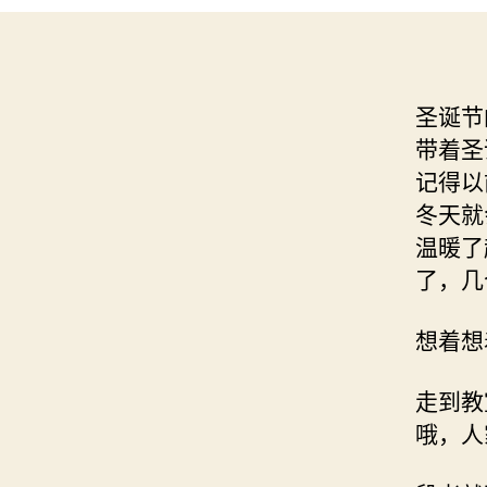
圣诞节
带着圣
记得以
冬天就
温暖了
了，几
想着想
走到教
哦，人