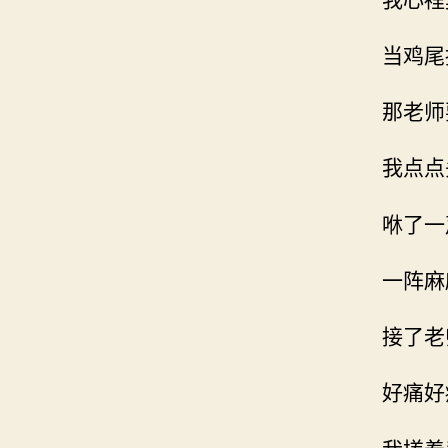
当鸡尾
那老师
我点点
咻了一
一阵麻
接了老
好痛好
我搓着