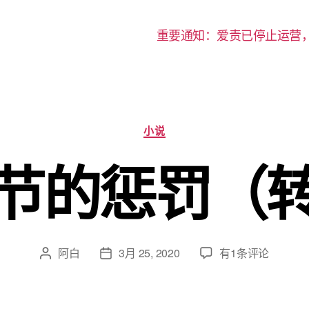
重要通知：爱责已停止运营
分
小说
类
节的惩罚（
圣
阿白
3月 25, 2020
有1条评论
文
发
诞
章
布
节
作
日
的
者
期