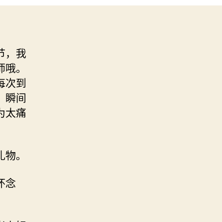
节，我
师哦。
每次到
，瞬间
为太痛
礼物。
怀念