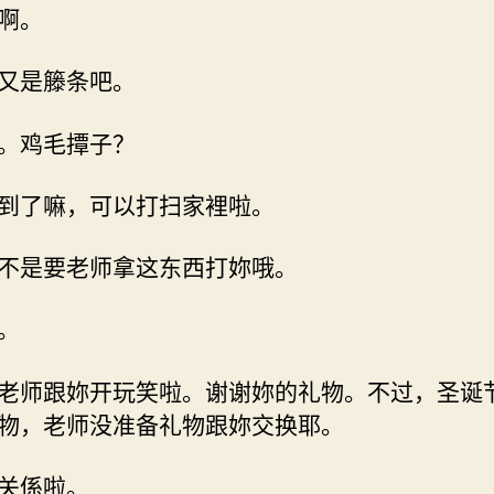
啊。
又是籐条吧。
。鸡毛撢子？
到了嘛，可以打扫家裡啦。
不是要老师拿这东西打妳哦。
。
老师跟妳开玩笑啦。谢谢妳的礼物。不过，圣诞
物，老师没准备礼物跟妳交换耶。
关係啦。