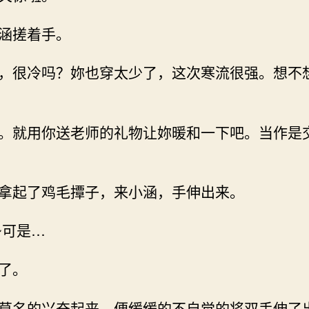
涵搓着手。
，很冷吗？妳也穿太少了，这次寒流很强。想不
。就用你送老师的礼物让妳暖和一下吧。当作是
拿起了鸡毛撢子，来小涵，手伸出来。
~可是…
了。
莫名的兴奋起来，便缓缓的不自觉的将双手伸了