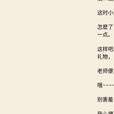
这时小
怎麽了
一点。
这样吧
礼物，
老师便
哦~~~
别害羞
我心裡