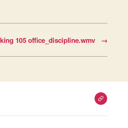
ng 105 office_discipline.wmv
→
重
要
通
知：