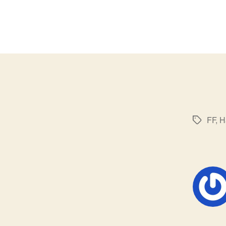
FF
,
H
标
签