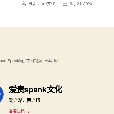
爱责spank文化
6月 24, 2020
文
发
章
布
作
日
者
期
and-Spanking
,
在线视频
,
日本
,
轻
爱责spank文化
爱之深，责之切
查看归档
→