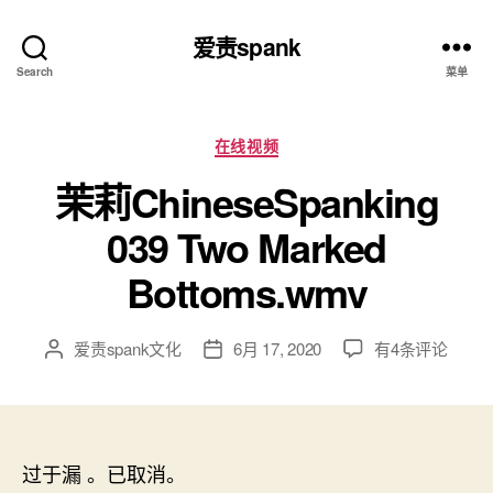
爱责spank
Search
菜单
分
在线视频
类
茉莉ChineseSpanking
039 Two Marked
Bottoms.wmv
茉
爱责spank文化
6月 17, 2020
有4条评论
文
发
莉
章
布
ChineseSpankin
作
日
039
者
期
Two
Marked
过于漏 。已取消。
Bottoms.wmv