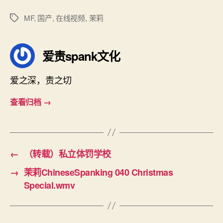
MF
,
国产
,
在线视频
,
茉莉
标
签
爱责spank文化
爱之深，责之切
查看归档
→
←
（转载）私立体罚学校
→
茉莉ChineseSpanking 040 Christmas
Special.wmv