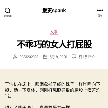
爱责spank
Search
菜单
分
文章
类
不乖巧的女人打屁股
不
2083202033
6月 8, 2020
有1条评论
文
发
乖
章
布
巧
作
日
的
者
期
女
人
于洁趴在床上，眼泪象掉了线的珠子一样哗哗向下
打
掉，动一下身体，刚刚打屁股导致的屁股上痛苦难
屁
当。
股
想到了昨天晚上，真是象恶梦一样。