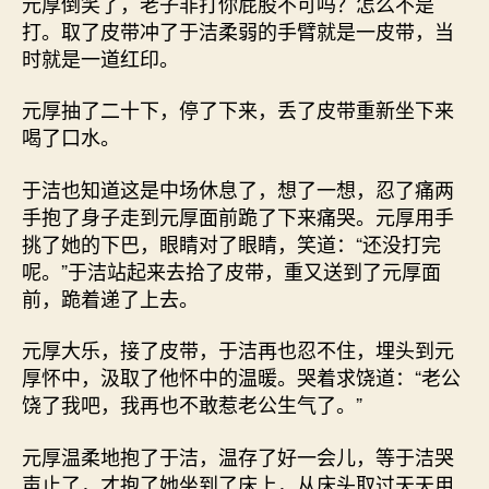
元厚倒笑了，老子非打你屁股不可吗？怎么不是
打。取了皮带冲了于洁柔弱的手臂就是一皮带，当
时就是一道红印。
元厚抽了二十下，停了下来，丢了皮带重新坐下来
喝了口水。
于洁也知道这是中场休息了，想了一想，忍了痛两
手抱了身子走到元厚面前跪了下来痛哭。元厚用手
挑了她的下巴，眼睛对了眼睛，笑道：“还没打完
呢。”于洁站起来去拾了皮带，重又送到了元厚面
前，跪着递了上去。
元厚大乐，接了皮带，于洁再也忍不住，埋头到元
厚怀中，汲取了他怀中的温暖。哭着求饶道：“老公
饶了我吧，我再也不敢惹老公生气了。”
元厚温柔地抱了于洁，温存了好一会儿，等于洁哭
声止了，才抱了她坐到了床上，从床头取过天天用