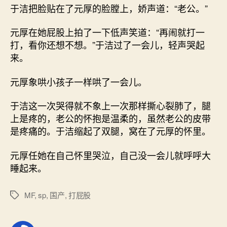
于洁把脸贴在了元厚的脸膛上，娇声道：“老公。”
元厚在她屁股上拍了一下低声笑道：“再闹就打一
打，看你还想不想。”于洁过了一会儿，轻声哭起
来。
元厚象哄小孩子一样哄了一会儿。
于洁这一次哭得就不象上一次那样撕心裂肺了，腿
上是疼的，老公的怀抱是温柔的，虽然老公的皮带
是疼痛的。于洁缩起了双腿，窝在了元厚的怀里。
元厚任她在自己怀里哭泣，自己没一会儿就呼呼大
睡起来。
MF
,
sp
,
国产
,
打屁股
标
签