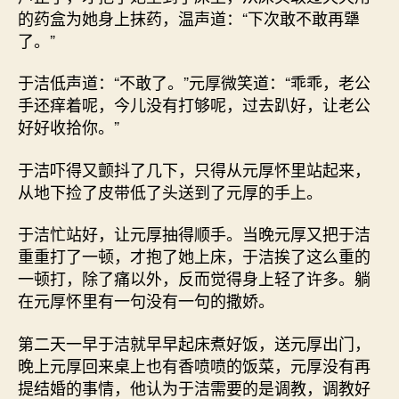
的药盒为她身上抹药，温声道：“下次敢不敢再犟
了。”
于洁低声道：“不敢了。”元厚微笑道：“乖乖，老公
手还痒着呢，今儿没有打够呢，过去趴好，让老公
好好收拾你。”
于洁吓得又颤抖了几下，只得从元厚怀里站起来，
从地下捡了皮带低了头送到了元厚的手上。
于洁忙站好，让元厚抽得顺手。当晚元厚又把于洁
重重打了一顿，才抱了她上床，于洁挨了这么重的
一顿打，除了痛以外，反而觉得身上轻了许多。躺
在元厚怀里有一句没有一句的撒娇。
第二天一早于洁就早早起床煮好饭，送元厚出门，
晚上元厚回来桌上也有香喷喷的饭菜，元厚没有再
提结婚的事情，他认为于洁需要的是调教，调教好