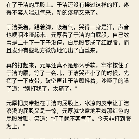
在了于洁的屁股上。于洁还没有挨过这样的打，疼
得不容人喘过气来，新的疼痛又来了。
于洁哭着，踢着脚，吸着气，哭得一身是汗，声音
也哽咽沙哑起来。元厚看了于洁的白屁股，自己数
着是二十下一下子没停，白屁股变成了红屁股，而
且发肿有些地方微微地沁出了血丝来。
真的打起来，元厚还真不是那么手软，牢牢按住了
于洁的腰，等了一会儿，于洁哭声小了的时候，先
挥了一下皮带，破空声让于洁颤抖着，沙哑了的嗓
了道：“别打我了，太痛了。”
元厚把皮带担在于洁的屁股上，冰凉的皮带让于洁
滚烫的屁股又是一惊，元厚就快意地看着那红色的
屁股发颤，笑道：“打了就不客气了。今天非打到服
为止。”