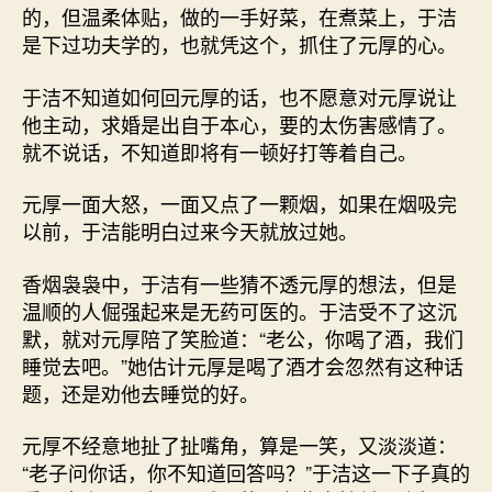
的，但温柔体贴，做的一手好菜，在煮菜上，于洁
是下过功夫学的，也就凭这个，抓住了元厚的心。
于洁不知道如何回元厚的话，也不愿意对元厚说让
他主动，求婚是出自于本心，要的太伤害感情了。
就不说话，不知道即将有一顿好打等着自己。
元厚一面大怒，一面又点了一颗烟，如果在烟吸完
以前，于洁能明白过来今天就放过她。
香烟袅袅中，于洁有一些猜不透元厚的想法，但是
温顺的人倔强起来是无药可医的。于洁受不了这沉
默，就对元厚陪了笑脸道：“老公，你喝了酒，我们
睡觉去吧。”她估计元厚是喝了酒才会忽然有这种话
题，还是劝他去睡觉的好。
元厚不经意地扯了扯嘴角，算是一笑，又淡淡道：
“老子问你话，你不知道回答吗？”于洁这一下子真的