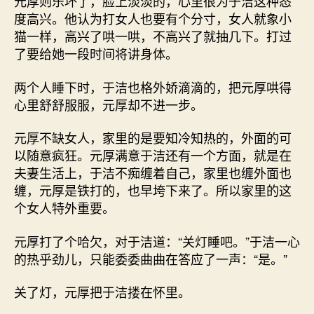
元厚则乐坏了，脸上淡淡的，心里很为于洁这种态
度高兴。他认为打女人也要有个分寸，女人就象小
猫一样，高兴了哄一哄，不高兴了就抽几下。打过
了要给她一段时间将讲身体。
两个人睡下时，于洁也格外娇滴滴的，把元厚哄得
心里舒舒服服，元厚却不进一步。
元厚不缺女人，家里的是要知冷知热的，外面的可
以随意疯狂。元厚满意于洁还有一个方面，就是在
夫妻生活上，于洁不痴缠着自己，家里也缠外面也
缠，元厚是铁打的，也早垮下来了。所以家里的这
个女人特外重要。
元厚打了个哈欠，对于洁道：“关灯睡吧。”于洁一心
的热乎劲儿，只能委委曲曲在答应了一声：“是。”
关了灯，元厚把于洁搂在怀里。