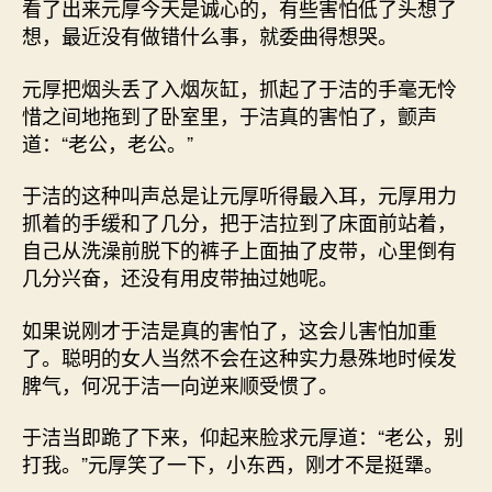
看了出来元厚今天是诚心的，有些害怕低了头想了
想，最近没有做错什么事，就委曲得想哭。
元厚把烟头丢了入烟灰缸，抓起了于洁的手毫无怜
惜之间地拖到了卧室里，于洁真的害怕了，颤声
道：“老公，老公。”
于洁的这种叫声总是让元厚听得最入耳，元厚用力
抓着的手缓和了几分，把于洁拉到了床面前站着，
自己从洗澡前脱下的裤子上面抽了皮带，心里倒有
几分兴奋，还没有用皮带抽过她呢。
如果说刚才于洁是真的害怕了，这会儿害怕加重
了。聪明的女人当然不会在这种实力悬殊地时候发
脾气，何况于洁一向逆来顺受惯了。
于洁当即跪了下来，仰起来脸求元厚道：“老公，别
打我。”元厚笑了一下，小东西，刚才不是挺犟。