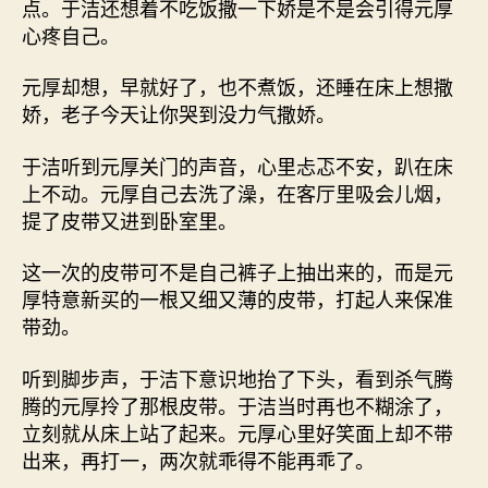
点。于洁还想着不吃饭撒一下娇是不是会引得元厚
心疼自己。
元厚却想，早就好了，也不煮饭，还睡在床上想撒
娇，老子今天让你哭到没力气撒娇。
于洁听到元厚关门的声音，心里忐忑不安，趴在床
上不动。元厚自己去洗了澡，在客厅里吸会儿烟，
提了皮带又进到卧室里。
这一次的皮带可不是自己裤子上抽出来的，而是元
厚特意新买的一根又细又薄的皮带，打起人来保准
带劲。
听到脚步声，于洁下意识地抬了下头，看到杀气腾
腾的元厚拎了那根皮带。于洁当时再也不糊涂了，
立刻就从床上站了起来。元厚心里好笑面上却不带
出来，再打一，两次就乖得不能再乖了。