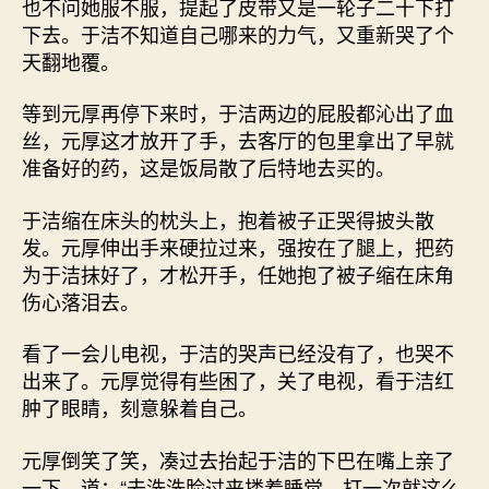
也不问她服不服，提起了皮带又是一轮子二十下打
下去。于洁不知道自己哪来的力气，又重新哭了个
天翻地覆。
等到元厚再停下来时，于洁两边的屁股都沁出了血
丝，元厚这才放开了手，去客厅的包里拿出了早就
准备好的药，这是饭局散了后特地去买的。
于洁缩在床头的枕头上，抱着被子正哭得披头散
发。元厚伸出手来硬拉过来，强按在了腿上，把药
为于洁抹好了，才松开手，任她抱了被子缩在床角
伤心落泪去。
看了一会儿电视，于洁的哭声已经没有了，也哭不
出来了。元厚觉得有些困了，关了电视，看于洁红
肿了眼睛，刻意躲着自己。
元厚倒笑了笑，凑过去抬起于洁的下巴在嘴上亲了
一下，道：“去洗洗脸过来搂着睡觉，打一次就这么