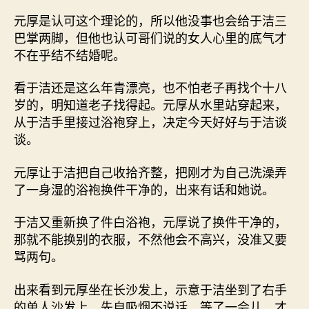
元厚是认可这个理论的，所以他没事也会给于洁三
巴掌两脚，但他也认可哥们说的女人心里的底气才
不在乎结不结婚呢。
看于洁还是这么年青漂亮，也不怕老子再找个十八
岁的，明知道老子找得起。元厚从水里站穿起来，
从于洁手里接过浴袍穿上，决定今天好好与于洁谈
谈。
元厚让于洁把自己收拾齐整，把刚才为自己洗澡弄
了一身湿的浴袍换件干净的，出来有话和她说。
于洁又重新换了件白浴袍，元厚说了换件干净的，
那就不能换别的衣服，不然他会不高兴，没准又要
骂两句。
出来看到元厚坐在长沙发上，示意于洁坐到了右手
的单人沙发上。先自吸烟不说话，等了一会儿，才