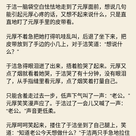
于洁一脑袋空白怯怯地走到了元厚面前，想说几句
能引起元厚心疼的话，又想不起来说什么，只是直
直地盯了元厚手里的皮带看。
元厚不着急把她打得叽哇乱叫，后退了坐下来，把
皮带放到了手边的小几上，对于洁笑道：“想说什
么？”
于洁急得眼泪迸了出来，捂着脸哭了起来。元厚又
点了烟就看着她哭，于洁哭了有十分钟，没有眼泪
了，从手指缝里看元厚，点了烟笑着打量自己。
只能含羞走过去一步，低声下气叫了一声：“老公。”
元厚笑笑漫声应了。于洁过了一会儿又喊了一声：
“老公。”声音更低柔。
元厚呵呵笑起来，搂住了于洁坐到了自己腿上，笑
道：“知道老公今天想做什么？”于洁两只手急地拉住