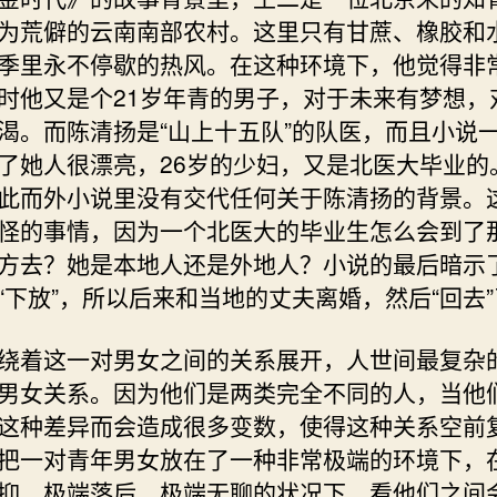
为荒僻的云南南部农村。这里只有甘蔗、橡胶和
季里永不停歇的热风。在这种环境下，他觉得非
时他又是个21岁年青的男子，对于未来有梦想，
渴。而陈清扬是“山上十五队”的队医，而且小说
了她人很漂亮，26岁的少妇，又是北医大毕业的
此而外小说里没有交代任何关于陈清扬的背景。
怪的事情，因为一个北医大的毕业生怎么会到了
方去？她是本地人还是外地人？小说的最后暗示
“下放”，所以后来和当地的丈夫离婚，然后“回去
绕着这一对男女之间的关系展开，人世间最复杂
男女关系。因为他们是两类完全不同的人，当他
这种差异而会造成很多变数，使得这种关系空前
把一对青年男女放在了一种非常极端的环境下，
抑，极端落后，极端无聊的状况下，看他们之间