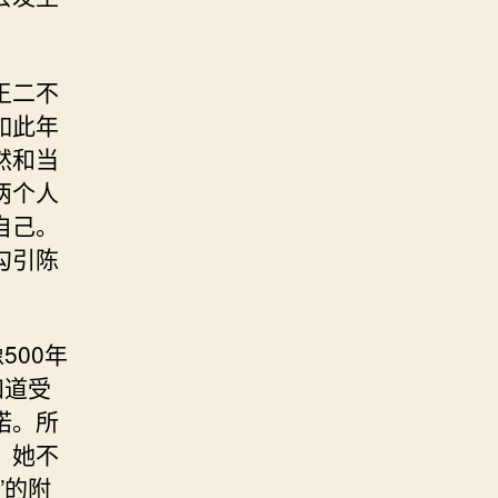
王二不
如此年
然和当
两个人
自己。
勾引陈
500年
知道受
诺。所
，她不
”的附