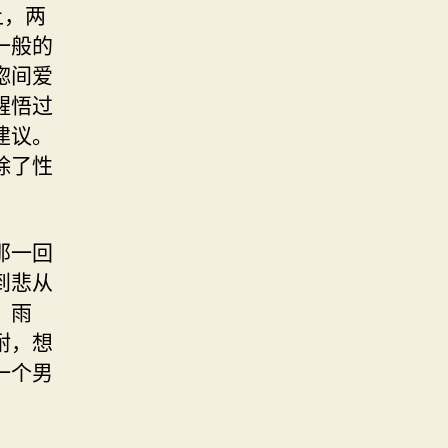
上，两
一般的
惚间爱
醒悟过
建议。
除了性
那一回
到悲从
，雨
耐，想
一个男
。