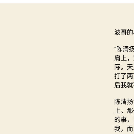
波哥的
“陈清
肩上，
际。天
打了两
后我就
陈清扬
上。那
的事，
我，而