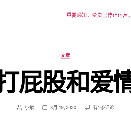
重要通知：爱责已停止运营
分
文章
类
打屁股和爱
打
小紫
3月 19, 2020
有1条评论
文
发
屁
章
布
股
作
日
和
者
期