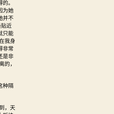
得的。
因为她
她并不
最贴近
就只能
在我身
得非常
还是非
离的，
这种隔
到，天