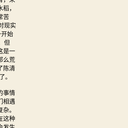
水稻，
常苦
对现实
一开始
。但
这是一
那么荒
了陈清
”了。
的事情
们相遇
复杂。
在这种
会发生