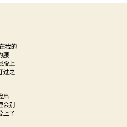
在我的
的腰
屁股上
打过之
我肩
理会别
爱上了