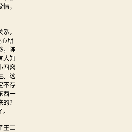
爱情，
关系，
关心朋
移，陈
有人知
小四离
在。这
定不存
东西一
来的？
了。
了王二