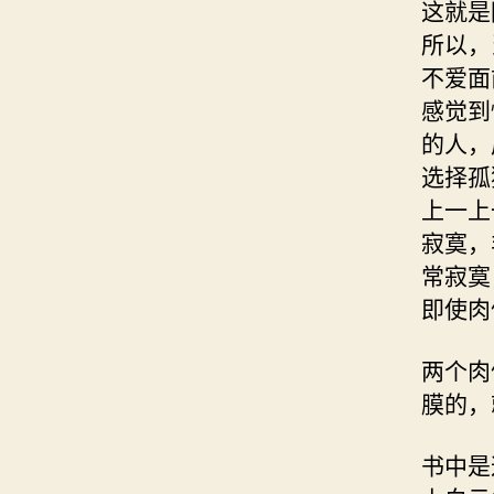
这就是
所以，
不爱面
感觉到
的人，
选择孤
上一上
寂寞，
常寂寞
即使肉
两个肉
膜的，
书中是