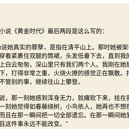
爱
情
小说《黄金时代》最后两段是这么写的：
扬说她真实的罪孽，是指在清平山上。那时她被架
穿着紧裹住双腿的筒裙，头发低垂下去，直到我
上白云匆匆，深山里只有我们两个人。我刚在她
下，打得非常之重，火烧火撩的感觉正在飘散。
不管别的事，继续往山上攀登。
说，那一刻她感到浑身无力，就瘫软下来，挂在
一刻她觉得如春藤绕树，小鸟依人，她再也不想
而且在那一瞬间把一切全部遗忘。在那一瞬间她
且这件事永远不能改变。”