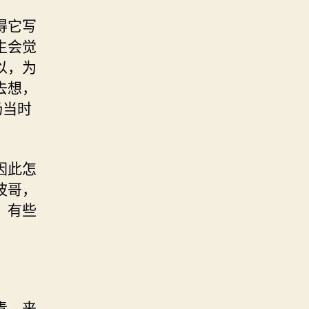
得它写
生会觉
以，为
去想，
扬当时
因此怎
波哥，
，有些
青，来