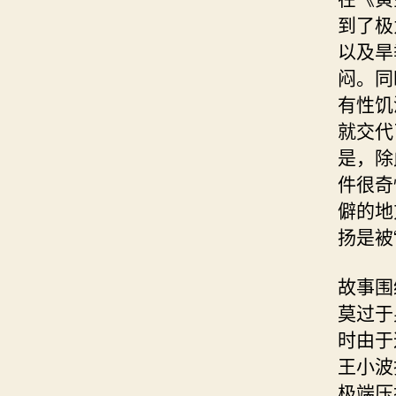
到了极
以及旱
闷。同
有性饥
就交代
是，除
件很奇
僻的地
扬是被
故事围
莫过于
时由于
王小波
极端压