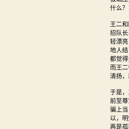
什么？
王二和
招队长
轻漂亮
地人结
都觉得
而王二
清扬，
于是，
前至尊
骗上当
以，明
再是孤