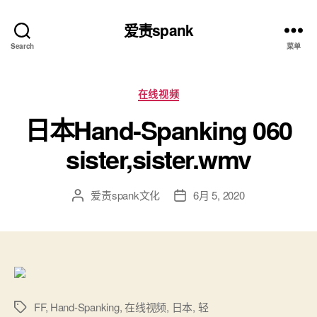
爱责spank
Search
菜单
分
在线视频
类
日本Hand-Spanking 060
sister,sister.wmv
爱责spank文化
6月 5, 2020
文
发
章
布
作
日
者
期
FF
,
Hand-Spanking
,
在线视频
,
日本
,
轻
标