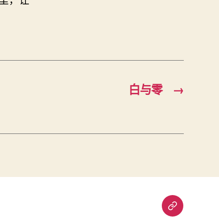
白与零
→
重