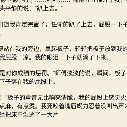
头平静的说：“趴上去。”
 我知道我肯定完蛋了，任命的趴了上去，屁股一下
。
 师傅站在我的旁边，拿起板子，轻轻把板子放到我
我屁股一凉。我的眼泪一下子就淌了下来。
 “这是对你成绩的惩罚。”师傅淡淡的说，瞬间，板
下子落在我的屁股上。
 “啪！”板子的声音无比响亮清脆，我的屁股上感觉
点麻，有点烫。我死咬着嘴唇竭力忍着没叫出声
经把床单湿透了一大片