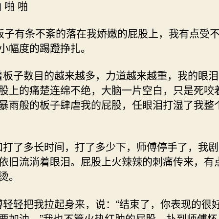
啪 啪 啪
 ? 板子有条不紊的落在我娇嫩的屁股上，我有点受
小幅度的踢蹬挣扎。
随着板子数目的越来越多，力道越来越重，我的眼
股上的痛楚连绵不绝，大脑一片空白，只是死咬
暴雨般的板子肆虐我的屁股，任眼泪打湿了我整
不知打了多长时间，打了多少下，师傅停手了，我
依旧流淌着眼泪。屁股上火辣辣的刺痛传来，有
烫。
师傅轻轻把我拉起身来，说：“结束了，你表现的很
要加油。”我也不管火热红肿的屁股，扑到师傅怀