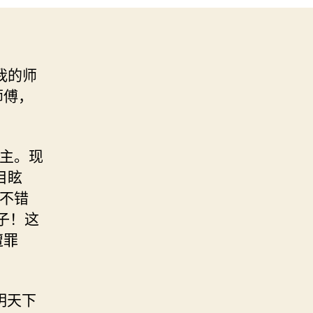
我的师
师傅，
个主。现
目眩
的不错
子！这
遭罪
明天下