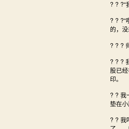
? ?
? ?
的，没
? ?
? ?
股已经
印。
? ?
垫在小
? ?
了……