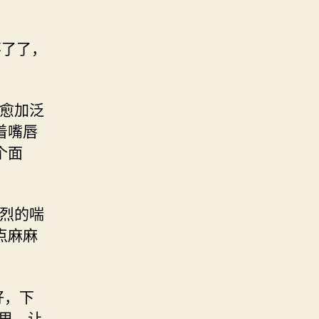
不了了，
泪愈加泛
着嘴唇
个面
剧烈的喘
点麻麻
好，下
里，让