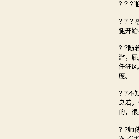
? ? ?
? ?
腿开始
? ?
滥，屁
任狂风
庞。
? ?
息着，
的，很
? ?
次考试