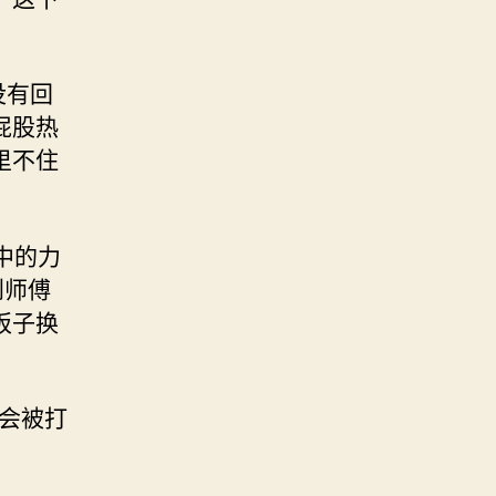
没有回
屁股热
里不住
中的力
到师傅
板子换
定会被打