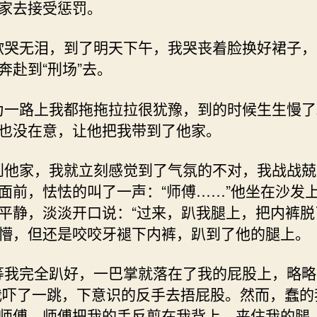
家去接受惩罚。
我欲哭无泪，到了明天下午，我哭丧着脸换好裙子
奔赴到“刑场”去。
因为一路上我都拖拖拉拉很犹豫，到的时候生生慢了
也没在意，让他把我带到了他家。
一到他家，我就立刻感觉到了气氛的不对，我战战
面前，怯怯的叫了一声：“师傅……”他坐在沙发
平静，淡淡开口说：“过来，趴我腿上，把内裤脱
懵，但还是咬咬牙褪下内裤，趴到了他的腿上。
没等我完全趴好，一巴掌就落在了我的屁股上，略
我吓了一跳，下意识的反手去捂屁股。然而，蠢的
师傅。师傅把我的手反剪在我背上，夹住我的腿