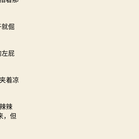
子就倔
的左屁
子夹着凉
火辣辣
来，但