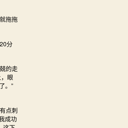
，就拖拖
20分
兢兢的走
上，眼
了。”
略有点刺
我成功
，这下