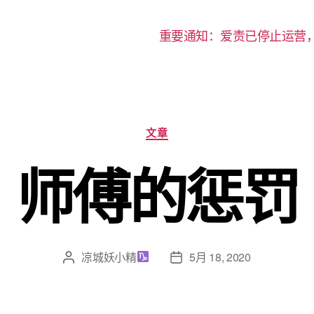
重要通知：爱责已停止运营
分
文章
类
师傅的惩罚
凉城妖小精
5月 18, 2020
文
发
章
布
作
日
者
期