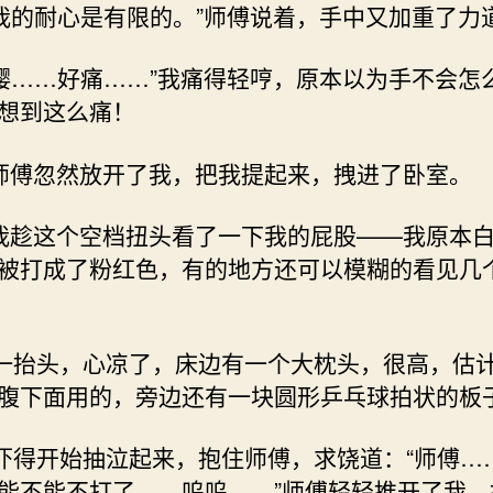
 ?“我的耐心是有限的。”师傅说着，手中又加重了力
 ?“嘤……好痛……”我痛得轻哼，原本以为手不会怎
想到这么痛！
 ? 师傅忽然放开了我，把我提起来，拽进了卧室。
 ? 我趁这个空档扭头看了一下我的屁股——我原本
被打成了粉红色，有的地方还可以模糊的看见几
 我一抬头，心凉了，床边有一个大枕头，很高，估
腹下面用的，旁边还有一块圆形乒乓球拍状的板
 我吓得开始抽泣起来，抱住师傅，求饶道：“师傅…
能不能不打了……呜呜……”师傅轻轻推开了我，