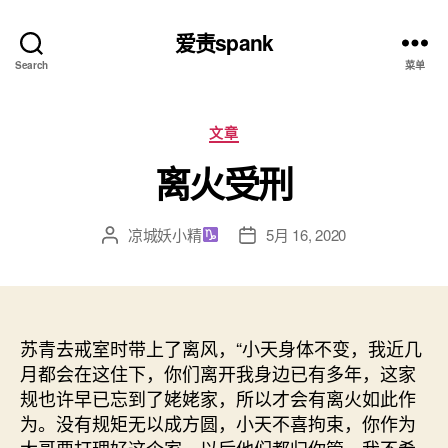
爱责spank
Search
菜单
分
文章
类
离火受刑
凉城妖小精
5月 16, 2020
文
发
章
布
作
日
者
期
苏青去戒室时带上了离风，“小天身体不变，我近几
月都会在这住下，你们离开我身边已有多年，这家
规也许早已忘到了姥姥家，所以才会有离火如此作
为。没有规矩无以成方圆，小天不喜拘束，你作为
大哥要打理好这个家，以后他们都归你管，我不希