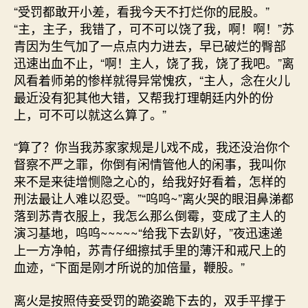
“受罚都敢开小差，看我今天不打烂你的屁股。”
“主，主子，我错了，可不可以饶了我，啊！啊！”苏
青因为生气加了一点点内力进去，早已破烂的臀部
迅速出血不止，“啊！主人，饶了我，饶了我吧。”离
风看着师弟的惨样就得异常愧疚，“主人，念在火儿
最近没有犯其他大错，又帮我打理朝廷内外的份
上，可不可以就这么算了。”
“算了？你当我苏家家规是儿戏不成，我还没治你个
督察不严之罪，你倒有闲情管他人的闲事，我叫你
来不是来徒增恻隐之心的，给我好好看着，怎样的
刑法最让人难以忍受。”“呜呜~”离火哭的眼泪鼻涕都
落到苏青衣服上，我怎么那么倒霉，变成了主人的
演习基地，呜呜~~~~~“给我下去趴好，”夜迅速递
上一方净帕，苏青仔细擦拭手里的薄汗和戒尺上的
血迹，“下面是刚才所说的加倍量，鞭股。”
离火是按照侍妾受罚的跪姿跪下去的，双手平撑于