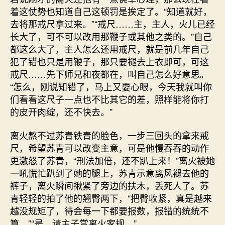
着这仗势也知道自己这顿罚是挨定了。“知道就好，
去将那戒尺拿过来。”“戒尺……主，主人，火儿已经
长大了，可不可以改用那鞭子或其他之类的。”自己
都这么大了，主人怎么还用戒尺，就是前几年自己
犯了错也只是用鞭子，那只要褪去上衣即可，可这
戒尺……先下师兄和夜都在，叫自己怎么好意思。
“怎么，刚说知错了，马上又耍心眼，今天我就叫你
们看看这尺子一点也不比其它的差，照样能将你打
的皮开肉绽，还不快去。”
离火熬不过苏青铁青的脸色，一步三回头的拿来戒
尺，希望苏青可以改变主意，可是他慢吞吞的动作
更激怒了苏青，“刑法加倍，还不趴上来！”离火被她
一吼慌忙趴到了她的腿上，苏青示意离风褪去他的
裤子，离火瞬间揪紧了旁边的扶木，丢死人了。苏
青轻轻的拍了他的翘臀两下，“把臀收紧，真是越来
越没规矩了，待会每一下都要报数，报错的统统不
算。”“是，请主子赏离火家规。”