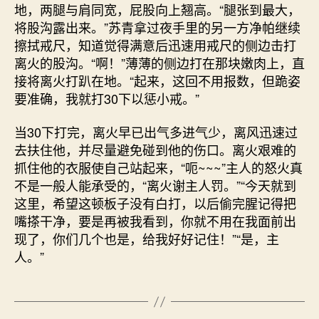
地，两腿与肩同宽，屁股向上翘高。“腿张到最大，
将股沟露出来。”苏青拿过夜手里的另一方净帕继续
擦拭戒尺，知道觉得满意后迅速用戒尺的侧边击打
离火的股沟。“啊！”薄薄的侧边打在那块嫩肉上，直
接将离火打趴在地。“起来，这回不用报数，但跪姿
要准确，我就打30下以惩小戒。”
当30下打完，离火早已出气多进气少，离风迅速过
去扶住他，并尽量避免碰到他的伤口。离火艰难的
抓住他的衣服使自己站起来，“呃~~~”主人的怒火真
不是一般人能承受的，“离火谢主人罚。”“今天就到
这里，希望这顿板子没有白打，以后偷完腥记得把
嘴搽干净，要是再被我看到，你就不用在我面前出
现了，你们几个也是，给我好好记住！”“是，主
人。”