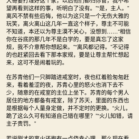
望再看到这样的事，听明白了没有。”“是，主人。”
离风不禁有些后悔，他以为这只是一个无伤大雅的
玩笑，离火离山这几年一直这个样子，尊主不可能
不知道，本还以为尊主漠不关心，没想到……“相信
你在谷底的那几年不是白学的，要是真忘了这家
规，我不介意帮你想起来。”“离风都记得。”不记得
的也赶紧回去看下那本家规，要是让尊主帮忙想起
来，这可不是闹着玩的。
在苏青他们一只脚踏进戒室时，夜也红着脸匆匆赶
来，看着羞涩的夜，苏青心里的怒火也消下去不
少，随意的在戒室的主位上坐下。苏青的每个男人
居住的地方都备有戒室，除了苏天，里面的东西也
是根据每个人量身定做，并不定时的更换。“火儿，
跪了这么久可有知道自己错在哪里？”“火儿知错，请
主子责罚。”
若说刚才的离火还抱有一点侥幸心理，那么现在看