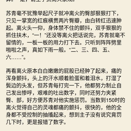
苏青毫不犹豫举起尺子就冲离火的臀部狠狠打下，
只见一掌宽的红痕横贯两片臀瓣，由白转红迅速肿
起。离火头一仰，身体禁不住的颤抖，双手狠狠的
抓住扶木，“一！”还没等离火把话说完，苏青就毫不
留情的，一板一板的用力打下去。只听到阵阵劈里
啪啦之声，真如下雨一般。“二、三、四、五、
六……”。
再看离火原本白白嫩嫩的屁股已经肿了起来，痛的
浑身颤抖，头上的汗水顺着脸蛋和着泪水，打湿了
鬓边的头发，但苏青每打完一下，他都努力制止自
己发出惨呼，艰难的吐出数字，同时还努力夹紧
臀、部，好方便苏青对他实施惩罚。当数到150时的
离火觉得自己的灵魂都痛的颤抖，很快的，他的全
身都不受控制的抽搐起来，想到主子没有说究竟罚
几下时，更是报错了数字。