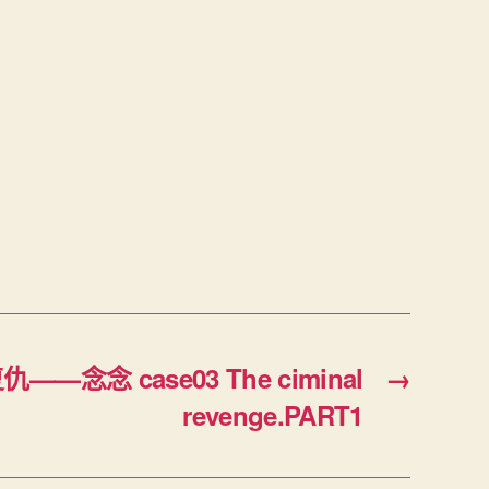
仇——念念 case03 The ciminal
→
revenge.PART1