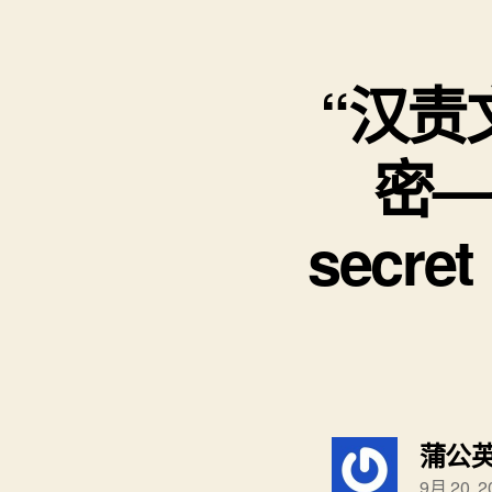
“汉责
密——
secret
蒲公
9月 20, 