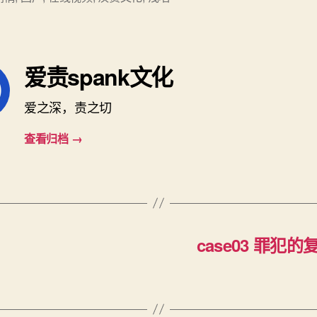
密
——
向
北
爱责spank文化
case05
There
爱之深，责之切
is
secret
查看归档
→
hidden
in
the
trade
case03 罪犯的复