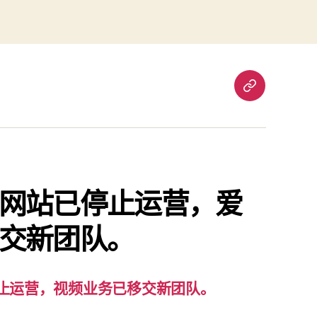
重
要
通
知：
爱
责
网站已停止运营，爱
已
交新团队。
停
止
运
营，
止运营，视频业务已移交新团队。
视