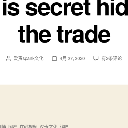
is secret hi
the trade
汉
爱责spank文化
4月 27, 2020
有2条评论
文
发
责
章
布
文
作
日
化
者
期
case05
交
易
背
后
的
秘
剧情
,
国产
,
在线视频
,
汉责文化
,
浅唱