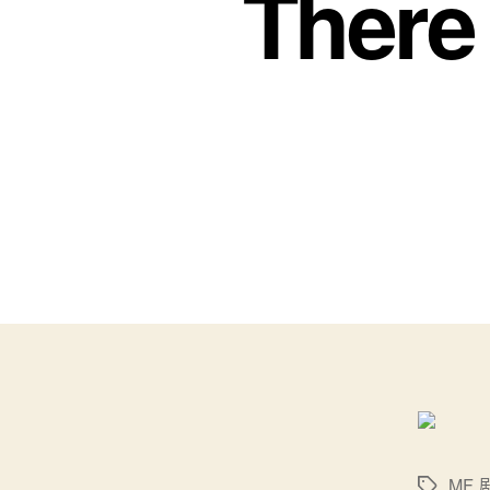
There 
MF
,
标