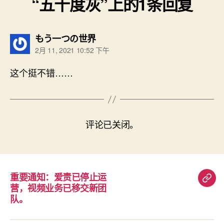
“五十度灰”上的1条回复
说：
もう一つの世界
2月 11, 2021 10:52 下午
这个挺不错……
评论已关闭。
重要通知：爱责已停止运
重
营，视频业务已移交新团
要
队。
通