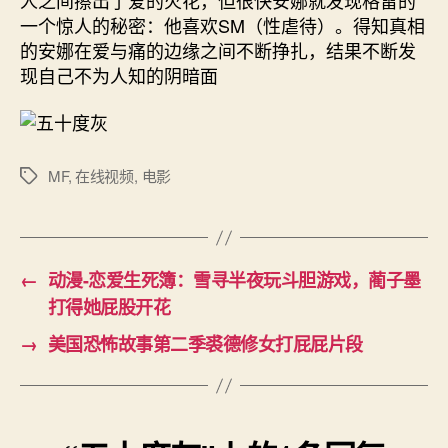
一个惊人的秘密：他喜欢SM（性虐待）。得知真相
的安娜在爱与痛的边缘之间不断挣扎，结果不断发
现自己不为人知的阴暗面
MF
,
在线视频
,
电影
标
签
←
动漫-恋爱生死簿：雪寻半夜玩斗胆游戏，蔺子墨
打得她屁股开花
→
美国恐怖故事第二季裘德修女打屁屁片段