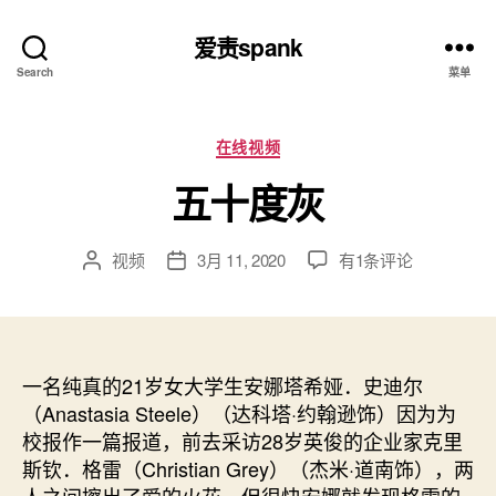
爱责spank
Search
菜单
分
在线视频
类
五十度灰
五
视频
3月 11, 2020
有1条评论
文
发
十
章
布
度
作
日
灰
者
期
一名纯真的21岁女大学生安娜塔希娅．史迪尔
（Anastasia Steele）（达科塔·约翰逊饰）因为为
校报作一篇报道，前去采访28岁英俊的企业家克里
斯钦．格雷（Christian Grey）（杰米·道南饰），两
人之间擦出了爱的火花，但很快安娜就发现格雷的