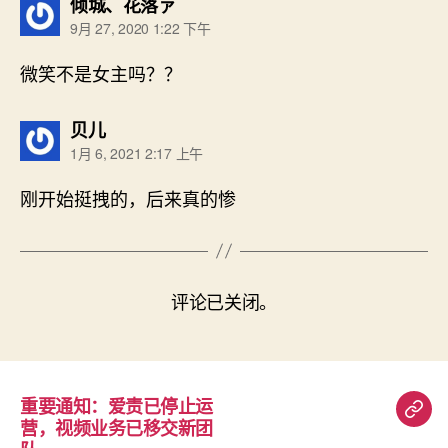
说：
倾城、花落ァ
9月 27, 2020 1:22 下午
微笑不是女主吗？？
说：
贝儿
1月 6, 2021 2:17 上午
刚开始挺拽的，后来真的惨
评论已关闭。
重要通知：爱责已停止运
重
营，视频业务已移交新团
要