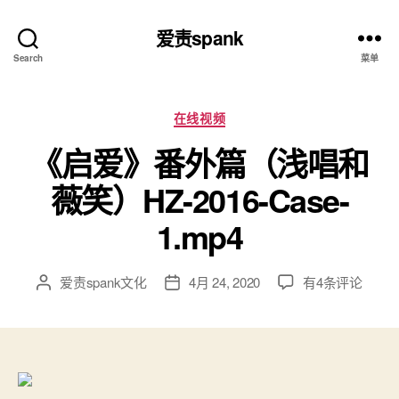
爱责spank
Search
菜单
分
在线视频
类
《启爱》番外篇（浅唱和
薇笑）HZ-2016-Case-
1.mp4
《启
爱责spank文化
4月 24, 2020
有4条评论
文
发
爱》
章
布
番
作
日
外
者
期
篇
（浅
唱