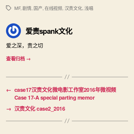
和
MF
,
剧情
,
国产
,
在线视频
,
汉责文化
,
浅唱
标
薇
签
笑）
HZ-
爱责spank文化
2016-
Case-
爱之深，责之切
1.mp4
查看归档
→
←
case17汉责文化微电影工作室2016年微视频
Case 17-A special parting memor
→
汉责文化 case2_2016