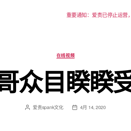
重要通知：爱责已停止运营
分
在线视频
类
哥众目睽睽
爱责spank文化
4月 14, 2020
文
发
章
布
作
日
者
期