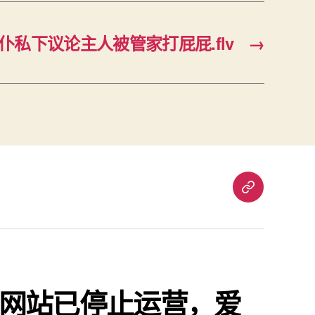
仆私下议论主人被管家打屁屁.flv
→
重
要
通
知：
爱
责
网站已停止运营，爱
已