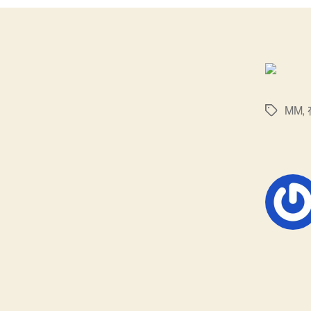
MM
,
标
签