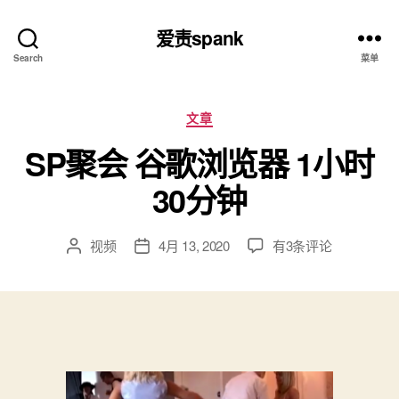
爱责spank
Search
菜单
分
文章
类
SP聚会 谷歌浏览器 1小时
30分钟
SP
视频
4月 13, 2020
有3条评论
文
发
聚
章
布
会
作
日
谷
者
期
歌
浏
览
器