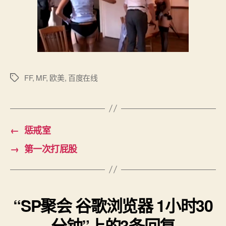
1
小
时
30
分
钟
FF
,
MF
,
欧美
,
百度在线
标
签
←
惩戒室
→
第一次打屁股
“SP聚会 谷歌浏览器 1小时30
分钟”上的3条回复