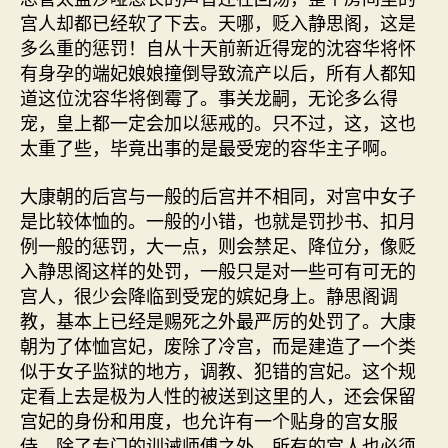
宫人却都已经软了下去。天哪，贬入静思阁，这是
多么重的惩罚！自从十天前新近得宠的沈容华将怀
有身孕的端妃娘娘撞倒导致流产以后，所有人都知
道这位沈容华将倒霉了。事关龙嗣，无论多么得
宠，皇上都一定会加以惩戒的。只不过，这，这也
太重了些，毕竟出事的是最受宠的容华主子啊。
大康朝的后宫与一般的后宫并不相同，对宫中女子
是比较体恤的。一般的小错，也就是罚抄书、扣月
例一般的惩罚，大一点，则会禁足、降位分，像贬
入静思阁这样的处罚，一般只是对一些可有可无的
宫人，很少会降临到受宠的嫔妃身上。静思阁调
教，基本上已经是赐死之外最严厉的处罚了。大康
朝为了体恤宫妃，废除了冷宫，而是建造了一个类
似于女子监狱的地方，调教、犯错的宫妃。这个规
定看上去是极为人性的被送到这里的人，还会保留
宫妃的身份和用度，也允许有一个贴身的宫女服
侍，除了专门的训诫师傅之外，所有的宫人也必须