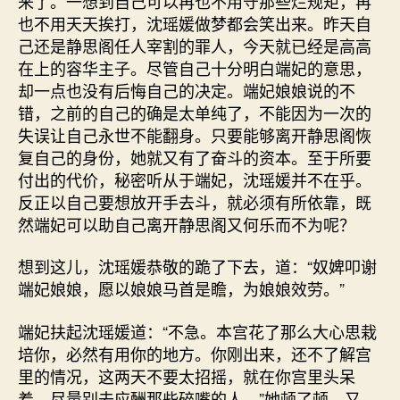
来了。一想到自己可以再也不用守那些烂规矩，再
也不用天天挨打，沈瑶媛做梦都会笑出来。昨天自
己还是静思阁任人宰割的罪人，今天就已经是高高
在上的容华主子。尽管自己十分明白端妃的意思，
却一点也没有后悔自己的决定。端妃娘娘说的不
错，之前的自己的确是太单纯了，不能因为一次的
失误让自己永世不能翻身。只要能够离开静思阁恢
复自己的身份，她就又有了奋斗的资本。至于所要
付出的代价，秘密听从于端妃，沈瑶媛并不在乎。
反正以自己要想放开手去斗，就必须有所依靠，既
然端妃可以助自己离开静思阁又何乐而不为呢？
想到这儿，沈瑶媛恭敬的跪了下去，道：“奴婢叩谢
端妃娘娘，愿以娘娘马首是瞻，为娘娘效劳。”
端妃扶起沈瑶媛道：“不急。本宫花了那么大心思栽
培你，必然有用你的地方。你刚出来，还不了解宫
里的情况，这两天不要太招摇，就在你宫里头呆
着，尽量别去应酬那些碎嘴的人。”她顿了顿，又