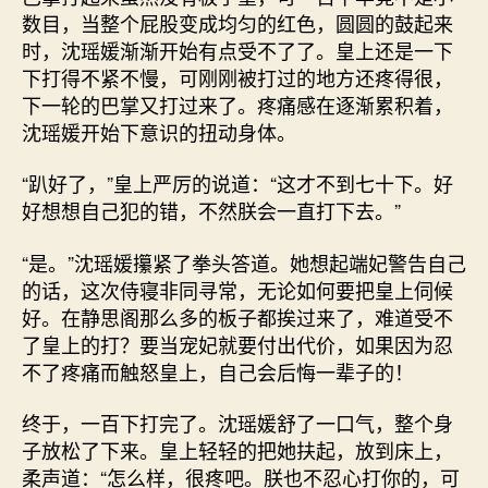
数目，当整个屁股变成均匀的红色，圆圆的鼓起来
时，沈瑶媛渐渐开始有点受不了了。皇上还是一下
下打得不紧不慢，可刚刚被打过的地方还疼得很，
下一轮的巴掌又打过来了。疼痛感在逐渐累积着，
沈瑶媛开始下意识的扭动身体。
“趴好了，”皇上严厉的说道：“这才不到七十下。好
好想想自己犯的错，不然朕会一直打下去。”
“是。”沈瑶媛攥紧了拳头答道。她想起端妃警告自己
的话，这次侍寝非同寻常，无论如何要把皇上伺候
好。在静思阁那么多的板子都挨过来了，难道受不
了皇上的打？要当宠妃就要付出代价，如果因为忍
不了疼痛而触怒皇上，自己会后悔一辈子的！
终于，一百下打完了。沈瑶媛舒了一口气，整个身
子放松了下来。皇上轻轻的把她扶起，放到床上，
柔声道：“怎么样，很疼吧。朕也不忍心打你的，可