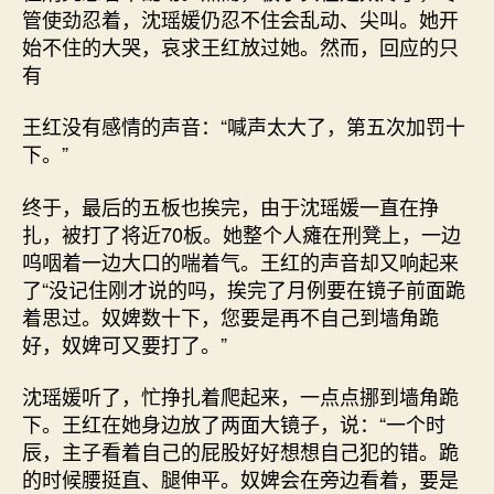
管使劲忍着，沈瑶媛仍忍不住会乱动、尖叫。她开
始不住的大哭，哀求王红放过她。然而，回应的只
有
王红没有感情的声音：“喊声太大了，第五次加罚十
下。”
终于，最后的五板也挨完，由于沈瑶媛一直在挣
扎，被打了将近70板。她整个人瘫在刑凳上，一边
呜咽着一边大口的喘着气。王红的声音却又响起来
了“没记住刚才说的吗，挨完了月例要在镜子前面跪
着思过。奴婢数十下，您要是再不自己到墙角跪
好，奴婢可又要打了。”
沈瑶媛听了，忙挣扎着爬起来，一点点挪到墙角跪
下。王红在她身边放了两面大镜子，说：“一个时
辰，主子看着自己的屁股好好想想自己犯的错。跪
的时候腰挺直、腿伸平。奴婢会在旁边看着，要是