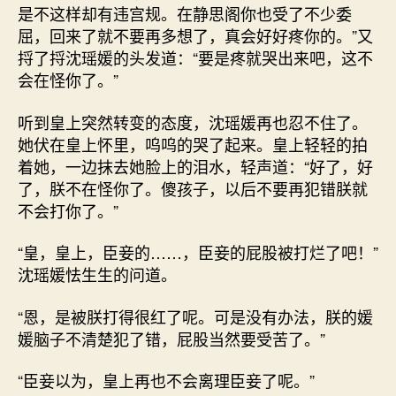
是不这样却有违宫规。在静思阁你也受了不少委
屈，回来了就不要再多想了，真会好好疼你的。”又
捋了捋沈瑶媛的头发道：“要是疼就哭出来吧，这不
会在怪你了。”
听到皇上突然转变的态度，沈瑶媛再也忍不住了。
她伏在皇上怀里，呜呜的哭了起来。皇上轻轻的拍
着她，一边抹去她脸上的泪水，轻声道：“好了，好
了，朕不在怪你了。傻孩子，以后不要再犯错朕就
不会打你了。”
“皇，皇上，臣妾的……，臣妾的屁股被打烂了吧！”
沈瑶媛怯生生的问道。
“恩，是被朕打得很红了呢。可是没有办法，朕的媛
媛脑子不清楚犯了错，屁股当然要受苦了。”
“臣妾以为，皇上再也不会离理臣妾了呢。”