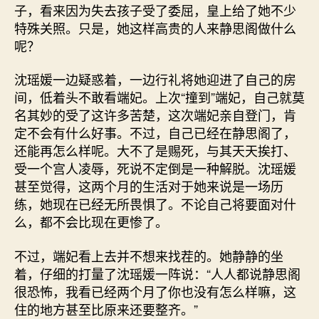
子，看来因为失去孩子受了委屈，皇上给了她不少
特殊关照。只是，她这样高贵的人来静思阁做什么
呢？
沈瑶媛一边疑惑着，一边行礼将她迎进了自己的房
间，低着头不敢看端妃。上次“撞到”端妃，自己就莫
名其妙的受了这许多苦楚，这次端妃亲自登门，肯
定不会有什么好事。不过，自己已经在静思阁了，
还能再怎么样呢。大不了是赐死，与其天天挨打、
受一个宫人凌辱，死说不定倒是一种解脱。沈瑶媛
甚至觉得，这两个月的生活对于她来说是一场历
练，她现在已经无所畏惧了。不论自己将要面对什
么，都不会比现在更惨了。
不过，端妃看上去并不想来找茬的。她静静的坐
着，仔细的打量了沈瑶媛一阵说：“人人都说静思阁
很恐怖，我看已经两个月了你也没有怎么样嘛，这
住的地方甚至比原来还要整齐。”