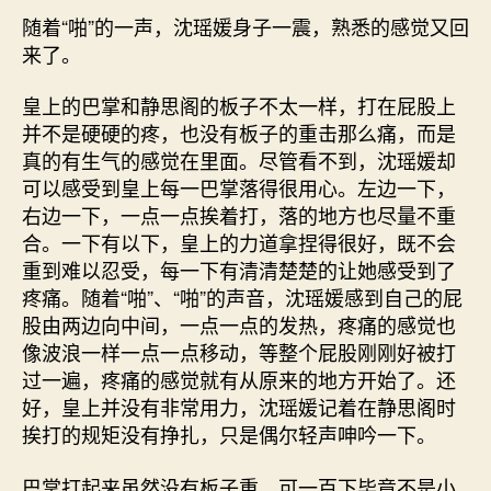
随着“啪”的一声，沈瑶媛身子一震，熟悉的感觉又回
来了。
皇上的巴掌和静思阁的板子不太一样，打在屁股上
并不是硬硬的疼，也没有板子的重击那么痛，而是
真的有生气的感觉在里面。尽管看不到，沈瑶媛却
可以感受到皇上每一巴掌落得很用心。左边一下，
右边一下，一点一点挨着打，落的地方也尽量不重
合。一下有以下，皇上的力道拿捏得很好，既不会
重到难以忍受，每一下有清清楚楚的让她感受到了
疼痛。随着“啪”、“啪”的声音，沈瑶媛感到自己的屁
股由两边向中间，一点一点的发热，疼痛的感觉也
像波浪一样一点一点移动，等整个屁股刚刚好被打
过一遍，疼痛的感觉就有从原来的地方开始了。还
好，皇上并没有非常用力，沈瑶媛记着在静思阁时
挨打的规矩没有挣扎，只是偶尔轻声呻吟一下。
巴掌打起来虽然没有板子重，可一百下毕竟不是小