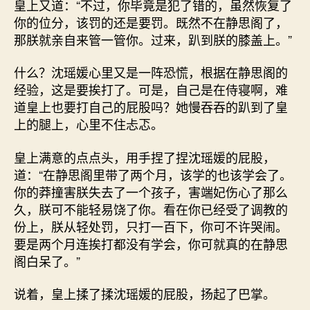
皇上又道：“不过，你毕竟是犯了错的，虽然恢复了
你的位分，该罚的还是要罚。既然不在静思阁了，
那朕就亲自来管一管你。过来，趴到朕的膝盖上。”
什么？沈瑶媛心里又是一阵恐慌，根据在静思阁的
经验，这是要挨打了。可是，自己是在侍寝啊，难
道皇上也要打自己的屁股吗？她慢吞吞的趴到了皇
上的腿上，心里不住忐忑。
皇上满意的点点头，用手捏了捏沈瑶媛的屁股，
道：“在静思阁里带了两个月，该学的也该学会了。
你的莽撞害朕失去了一个孩子，害端妃伤心了那么
久，朕可不能轻易饶了你。看在你已经受了调教的
份上，朕从轻处罚，只打一百下，你可不许哭闹。
要是两个月连挨打都没有学会，你可就真的在静思
阁白呆了。”
说着，皇上揉了揉沈瑶媛的屁股，扬起了巴掌。