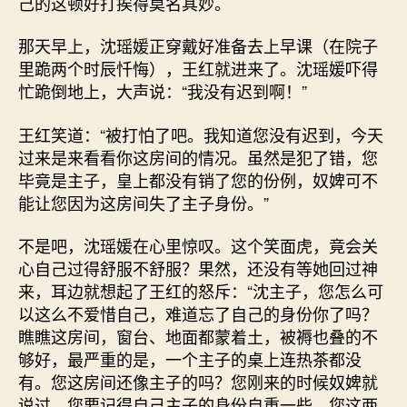
己的这顿好打挨得莫名其妙。
那天早上，沈瑶媛正穿戴好准备去上早课（在院子
里跪两个时辰忏悔），王红就进来了。沈瑶媛吓得
忙跪倒地上，大声说：“我没有迟到啊！”
王红笑道：“被打怕了吧。我知道您没有迟到，今天
过来是来看看你这房间的情况。虽然是犯了错，您
毕竟是主子，皇上都没有销了您的份例，奴婢可不
能让您因为这房间失了主子身份。”
不是吧，沈瑶媛在心里惊叹。这个笑面虎，竟会关
心自己过得舒服不舒服？果然，还没有等她回过神
来，耳边就想起了王红的怒斥：“沈主子，您怎么可
以这么不爱惜自己，难道忘了自己的身份你了吗？
瞧瞧这房间，窗台、地面都蒙着土，被褥也叠的不
够好，最严重的是，一个主子的桌上连热茶都没
有。您这房间还像主子的吗？您刚来的时候奴婢就
说过，您要记得自己主子的身份自重一些。您这两