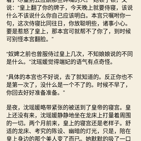
说：“皇上翻了你的牌子，今天晚上就要侍寝，该说
什么不该说什么你自己应该明白。本宫只嘱咐你一
句，这次侍寝比同往日，你放聪明些，诸事小心。
要是惹怒了皇上，那本宫可就帮不了你了，到时候
可别怪本宫翻脸。”
“奴婢之前也曾服侍过皇上几次，不知娘娘说的不同
是什么。”沈瑶媛觉得端妃的语气有点奇怪。
“具体的本宫也不好说，去了就知道的。反正你也不
是第一次了，没什么是一个不了的。时候不早了，
你回去好好准备准备。”
是夜，沈瑶媛略带紧张的被送到了皇帝的寝宫。皇
上还没有来，沈瑶媛静静地坐在龙床上打量着周围
的一切。两个月前来，皇上的寝宫还是老样子。舒
适的龙床、考究的陈设、幽暗的灯光，只是，陪在
皇上身边的那个美人变了而已。她默默的吸了一口