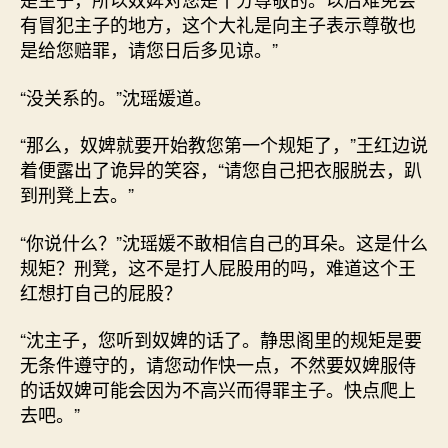
有冒犯主子的地方，这个大礼是向主子表示尊敬也
是给您赔罪，请您日后多见谅。”
“没关系的。”沈瑶媛道。
“那么，奴婢就要开始教您第一个规矩了，”王红边说
着便露出了诡异的笑容，“请您自己把衣服脱去，趴
到刑凳上去。”
“你说什么？”沈瑶媛不敢相信自己的耳朵。这是什么
规矩？刑凳，这不是打人屁股用的吗，难道这个王
红想打自己的屁股？
“沈主子，您听到奴婢的话了。静思阁里的规矩是要
无条件遵守的，请您动作快一点，不然要奴婢服侍
的话奴婢可能会因为不高兴而得罪主子。快点爬上
去吧。”