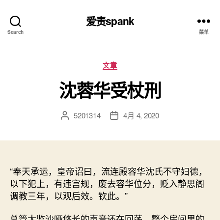
爱责spank
Search
菜单
分
文章
类
沈蓉华受杖刑
5201314
4月 4, 2020
文
发
章
布
作
日
者
期
“奉天承运，皇帝诏曰，流连殿容华沈氏不守妇德，
以下犯上，有违宫规，废去容华位分，贬入静思阁
调教三年，以观后效。钦此。”
总管太监沙哑悠长的声音还在回荡，整个房间里的