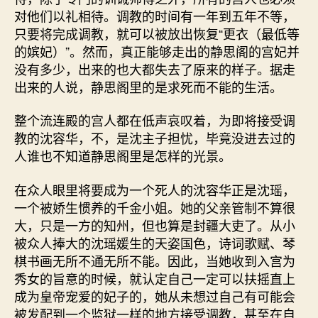
对他们以礼相待。调教的时间有一年到五年不等，
只要将完成调教，就可以被放出恢复“更衣（最低等
的嫔妃）”。然而，真正能够走出的静思阁的宫妃并
没有多少，出来的也大都失去了原来的样子。据走
出来的人说，静思阁里的是求死而不能的生活。
整个流连殿的宫人都在低声哀叹着，为即将接受调
教的沈容华，不，是沈主子担忧，毕竟没进去过的
人谁也不知道静思阁里是怎样的光景。
在众人眼里将要成为一个死人的沈容华正是沈瑶，
一个被娇生惯养的千金小姐。她的父亲管制不算很
大，只是一方的知州，但也算是封疆大吏了。从小
被众人捧大的沈瑶媛生的天姿国色，诗词歌赋、琴
棋书画无所不通无所不能。因此，当她收到入宫为
秀女的旨意的时候，就认定自己一定可以扶摇直上
成为皇帝宠爱的妃子的，她从未想过自己有可能会
被发配到一个监狱一样的地方接受调教，甚至在自