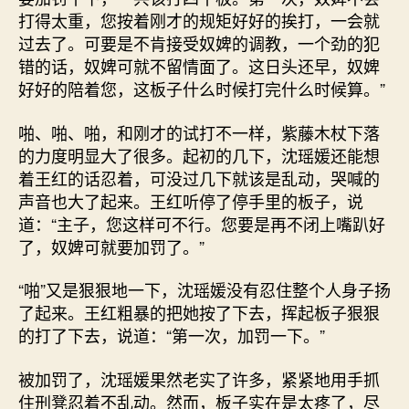
打得太重，您按着刚才的规矩好好的挨打，一会就
过去了。可要是不肯接受奴婢的调教，一个劲的犯
错的话，奴婢可就不留情面了。这日头还早，奴婢
好好的陪着您，这板子什么时候打完什么时候算。”
啪、啪、啪，和刚才的试打不一样，紫藤木杖下落
的力度明显大了很多。起初的几下，沈瑶媛还能想
着王红的话忍着，可没过几下就该是乱动，哭喊的
声音也大了起来。王红听停了停手里的板子，说
道：“主子，您这样可不行。您要是再不闭上嘴趴好
了，奴婢可就要加罚了。”
“啪”又是狠狠地一下，沈瑶媛没有忍住整个人身子扬
了起来。王红粗暴的把她按了下去，挥起板子狠狠
的打了下去，说道：“第一次，加罚一下。”
被加罚了，沈瑶媛果然老实了许多，紧紧地用手抓
住刑凳忍着不乱动。然而，板子实在是太疼了，尽