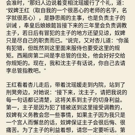
会准时，”那妇人边说着变相沈瑶媛行了个礼，道：
“奴婢王红（取自我的一个很恶心的老师的名字，名
字就很恶心），是静思阁的主事，也是负责主子的
训诫 ，奉皇后娘娘懿旨接下来的三年里会负责调教
主子，若日后有冒犯的主子的地方还望见谅，奴婢
只是尽自己的职责而已。”说完，又对杏儿道：“你虽
有犯错，但既然到这里面来服侍也要受这里的规
矩。西厢房第二间是李总管的住处，他会好好交给
你规矩的。现在，我和沈主子有话说，你自己去请
李总管指教吧。”
王红看着杏儿走后，带着沈瑶媛走到内院，站到了
刑凳旁边，对她说：“接下来，沈主子，请把我说的
每一句话都记清楚，这将关系到主子的切身利益。
第一，主子是因为犯了错被送到这里接受调教的，
奴婢有义务教会您一些事情，如果主子因为我只是
一个宫人而懈怠的话，奴婢保证主子会很后悔、很
痛苦。为了主子的利益着想，请您一定要听话。第