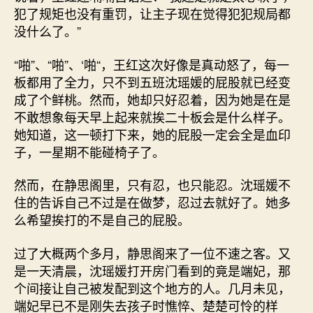
犯了规矩也没有重罚，让主子现在觉得犯犯规局都
没什么了。”
“啪”、“啪”、‘啪“，王红这次好像是真动怒了，每一
板都用了全力，只不到五班沈瑶媛的屁股就已经变
成了个鲜桃。然而，她却只好忍着，因为她是在是
不敢想象每天早上起来就挨二十板会是什么样子。
她知道，这一顿打下来，她的屁股一定会全是血印
子，一星期不能碰椅子了。
然而，在静思阁里，只有忍，也只能忍。沈瑶媛不
住的告诉自己不过是在做梦，忍过去就好了。她多
么希望挨打的不是自己的屁股。
过了大概两个多月，静思阁来了一位不速之客。又
是一天清晨，沈瑶媛打开房门看到的竟是端妃，那
个间接让自己被发配到这个地方的人。几月未见，
端妃早已不是刚失去孩子时憔悴、楚楚可怜的样