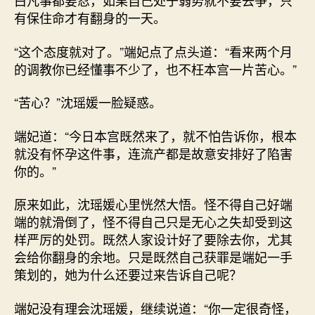
白凡事都要忍，如果自己处于弱势就不要去争，只
有保住命才有翻身的一天。
“这个态度就对了。”端妃点了点头道：“看来两个月
的调教你已经懂事不少了，也不枉本宫一片苦心。”
“苦心？”沈瑶媛一脸疑惑。
端妃道：“今日本宫既然来了，就不怕告诉你，根本
就没有怀孕这件事，连流产都是故意安排好了陷害
你的。”
原来如此，沈瑶媛心里恍然大悟。怪不得自己好端
端的就滑倒了，怪不得自己只是无心之失却受到这
样严厉的处罚。既然人家设计好了要除去你，尤其
会给你翻身的余地。只是既然自己获罪是端妃一手
策划的，她为什么还要过来告诉自己呢？
端妃没有理会沈瑶媛，继续说道：“你一定很奇怪，