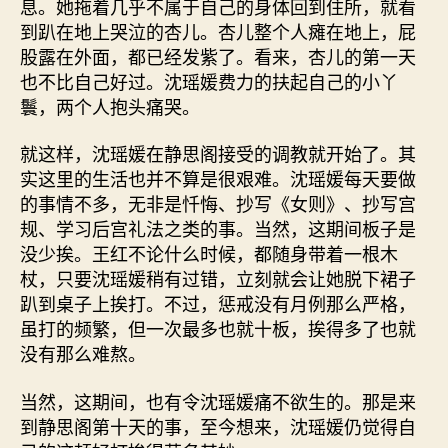
息。她拖着几乎不属于自己的身体回到住所，就看
到趴在地上哭泣的杏儿。杏儿整个人瘫在地上，屁
股露在外面，都已经发紫了。看来，杏儿的第一天
也不比自己好过。沈瑶媛费力的扶起自己的小丫
鬟，两个人抱头痛哭。
就这样，沈瑶媛在静思阁接受的调教就开始了。其
实这里的生活也并不算是很艰难。沈瑶媛每天要做
的事情不多，无非是忏悔、抄写《女则》、抄写宫
规、学习后宫礼法之类的事。当然，这期间板子是
没少挨。王红不论什么时候，都随身带着一根木
杖，只要沈瑶媛稍有过错，立刻就会让她脱下裙子
趴到桌子上挨打。不过，惩戒没有月例那么严格，
虽打的频繁，但一次最多也就十板，挨得多了也就
没有那么难熬。
当然，这期间，也有令沈瑶媛痛不欲生的。那是来
到静思阁第十天的事，至今想来，沈瑶媛仍觉得自