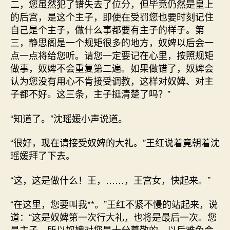
二，您虽然犯了错失去了位分，但毕竟仍然是皇上
的后宫，是这个主子，即使在受罚您也要时刻记住
自己是个主子，做什么事都要有主子的样子。第
三，静思阁是一个规矩很多的地方，奴婢以后会一
点一点将给您听。请您一定要记在心里，按照规矩
做事，奴婢不会重复第二遍。如果做错了，奴婢会
认为您没有用心不肯接受调教，这样对奴婢、对主
子都不好。这三条，主子挺清楚了吗？”
“知道了。”沈瑶媛小声说道。
“很好，现在请接受奴婢的大礼。”王红说着竟朝着沈
瑶媛拜了下去。
“这，这是做什么！王，……，王宫女，快起来。”
“在这里，您要叫我**。”王红不紧不慢的站起来，说
道：“这是奴婢第一次行大礼，也将是最后一次。您
是主子，所以奴婢对您是十分尊敬的。以后难免会