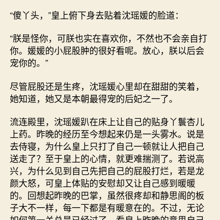
“傻丫头，”皇上俯下身去贴着沈瑶媛的脸道：
“朕是怪你，可朕也实在喜欢你，不然也不会亲自打
你。媛媛的小屁股肿的很好看呢。放心，朕以后会
宠你的。”
尽管屁股还是生疼，沈瑶媛心里却在甜甜的笑着，
她知道，她又是本朝最得宠的后妃之一了。
流连殿里，沈瑶媛趴在床上让自己的贴身丫鬟杏儿
上药。昨晚的经历至今想起来仍是一头雾水。说是
去侍寝，为什么皇上只打了自己一顿就让人把自己
送走了？至于皇上的心情，就更难揣测了。若说高
兴，为什么见到自己先把自己的屁股打烂，若是龙
颜大怒，可皇上体贴的安慰却又让自己感到暖暖
的。回想起昨晚的巴掌，虽然很疼却和静思阁的板
子大不一样，每一下都是有暖意在的。不过，无论
如何第一关总是已经过了，看皇上昨晚的意思自己