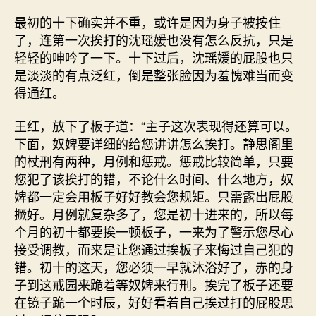
最初的十下确实并不重，或许是因为身子被按住
了，连第一次挨打的沈瑶媛也没有怎么反抗，只是
轻轻的呻吟了一下。十下过后，沈瑶媛的屁股也只
是淡淡的有点泛红，倒是整张脸因为羞愧难当而变
得通红。
王红，放下了板子道：“主子这次表现得还算可以。
下面，奴婢要详细的给您讲讲怎么挨打。静思阁里
的杖刑有两种，月例和惩戒。惩戒比较简单，只要
您犯了该挨打的错，不论什么时间、什么地方，奴
婢都一定会用板子好好教会您规矩。只需露出屁股
撅好。月例就复杂多了，您是初十进来的，所以每
个月的初十都要挨一顿板子，一来为了警示您尽心
接受调教，而来是让您通过挨板子来悔过自己犯的
错。初十的这天，您必须一早就沐浴好了，赤的身
子到这戒园来跪着等奴婢来行刑。挨完了板子还要
在镜子跪一个时辰，好好看着自己挨过打的屁股思