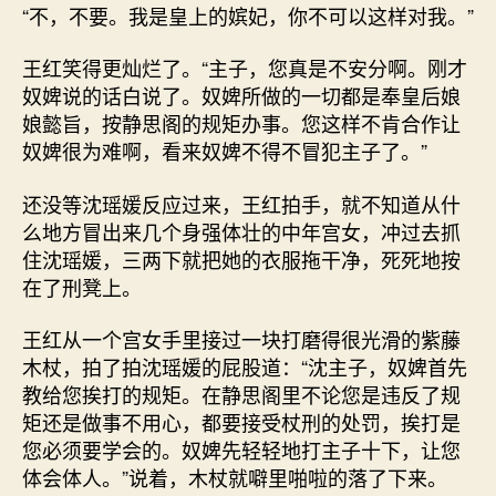
“不，不要。我是皇上的嫔妃，你不可以这样对我。”
王红笑得更灿烂了。“主子，您真是不安分啊。刚才
奴婢说的话白说了。奴婢所做的一切都是奉皇后娘
娘懿旨，按静思阁的规矩办事。您这样不肯合作让
奴婢很为难啊，看来奴婢不得不冒犯主子了。”
还没等沈瑶媛反应过来，王红拍手，就不知道从什
么地方冒出来几个身强体壮的中年宫女，冲过去抓
住沈瑶媛，三两下就把她的衣服拖干净，死死地按
在了刑凳上。
王红从一个宫女手里接过一块打磨得很光滑的紫藤
木杖，拍了拍沈瑶媛的屁股道：“沈主子，奴婢首先
教给您挨打的规矩。在静思阁里不论您是违反了规
矩还是做事不用心，都要接受杖刑的处罚，挨打是
您必须要学会的。奴婢先轻轻地打主子十下，让您
体会体人。”说着，木杖就噼里啪啦的落了下来。