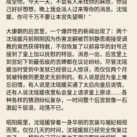
成全你。今天一天，不会有人来找你的麻烦，你自
己好好想想，晚上我会派人过来等你的消息。沈瑶
媛，你可千万不要让本宫失望啊！”
大康朝的后宫里，一个爆炸性的新闻出现了：两个
沈瑶媛月前刚刚因为伤害龙嗣被罚到静思阁接受调
教的竟然获得特赦，不但恢复了以前容华的封号还
接到了皇上加以抚慰的特旨。消息一出，后宫里上
到宫妃下到最低级的宫婢都在议论纷纷。尽管沈瑶
媛当时受到中发就已经很让人惊讶，而仅仅两个月
就被特赦则更是史无前例的。有人说是因为皇上难
忘旧情，有人说是沈瑶媛买通了太后向皇后说情，
还有人说沈瑶媛夜里私会皇上请求皇上原谅……各
种各样的猜测纷纭复杂，一时间整个后宫就像一石
激起千层浪，动荡不已。
昭阳殿里，沈瑶媛穿着一身华丽的宫装与端妃相视
而笑。仅仅几天的时间，沈瑶媛就已经完全恢复过