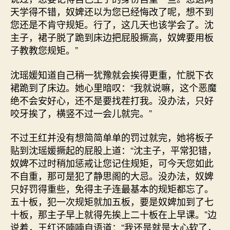
天学得不错，奴婢还以为您已经悔改了呢，想不到
您还是不肯守规矩。行了，这几天也该学会了。沈
主子，裙子脱了跪到床边把屁股撅高，奴婢要用板
子教教您规矩。”
沈瑶媛知道自己稍一犹豫就会挨得更重，忙脱下衣
裙跪到了床边。她心里暗叹：“我就说嘛，这个恶魔
绝不会安好心，还不是要找茬打我。没办法，只好
咬牙挨了，横竖不过一会儿就完。”
不过王红并没有想简简单单的罚过就完，她将板子
贴到沈瑶媛撅起的屁股上道：“沈主子，平常犯错，
奴婢不过时稍加惩戒让您记住规矩，可今天您如此
不自重，那可是犯了静思阁的大忌。没办法，奴婢
只好罚得重些，免得主子连最基本的规矩都忘了。
五十板，犯一次规矩就加五板，要是奴婢加到了七
十板，那主子早上就得先挨上二十板在上早课。”边
说着，王红还喃喃自语道：“我还是就是太心软了，