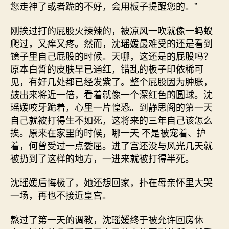
您走神了或者跪的不好，会用板子提醒您的。”
刚挨过打的屁股火辣辣的，被凉风一吹就像一蚂蚁
爬过，又痒又疼。然而，沈瑶媛最难受的还是看到
镜子里自己屁股的时候。天哪，这还是的屁股吗？
原本白皙的皮肤早已通红，错乱的板子印依稀可
见，有好几处都已经发紫了。整个屁股因为肿胀，
鼓出来将近一倍，看着就像一个深红色的圆球。沈
瑶媛咬牙跪着，心里一片惶恐。到静思阁的第一天
自己就被打得生不如死，这将来的三年自己该怎么
挨。原来在家里的时候，哪一天 不是被宠着、护
着，何曾受过一点委屈。进了宫还没与风光几天就
被扔到了这样的地方，一进来就被打得半死。
沈瑶媛后悔极了，她还想回家，扑在母亲怀里大哭
一场，再也不接近皇宫。
熬过了第一天的调教，沈瑶媛终于被允许回房休