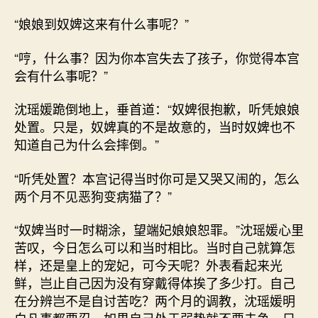
“娘娘到奴婢这来有什么事呢？”
“哼，什么事？因为你本宫失去了孩子，你觉得本宫
会有什么事呢？”
沈瑶媛跪倒地上，垂首道：“奴婢很抱歉，听凭娘娘
处置。只是，奴婢真的不是故意的，当时奴婢也不
知道自己为什么会摔倒。”
“听凭处置？本宫记得当时你可是又哭又闹的，怎么
两个月不见恶狗变病猫了？”
“奴婢当时一时糊涂，望端妃娘娘恕罪。”沈瑶媛心里
苦叹，今日怎么可以和当时相比。当时自己就算怎
样，还是皇上的宠妃，可今天呢？外表看起来光
鲜，岂止自己因为没有穿戴得体挨了多少打。自己
在分辨岂不是自讨苦吃？两个月的调教，沈瑶媛明