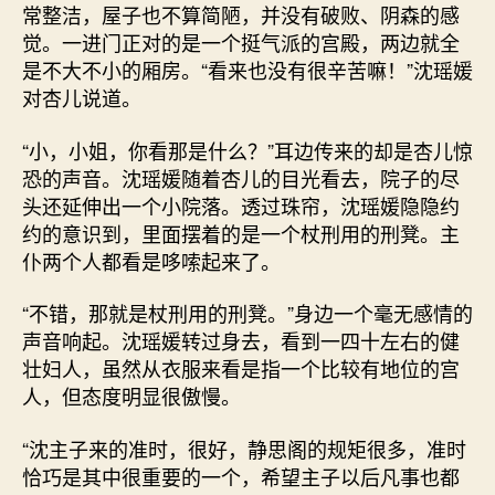
常整洁，屋子也不算简陋，并没有破败、阴森的感
觉。一进门正对的是一个挺气派的宫殿，两边就全
是不大不小的厢房。“看来也没有很辛苦嘛！”沈瑶媛
对杏儿说道。
“小，小姐，你看那是什么？”耳边传来的却是杏儿惊
恐的声音。沈瑶媛随着杏儿的目光看去，院子的尽
头还延伸出一个小院落。透过珠帘，沈瑶媛隐隐约
约的意识到，里面摆着的是一个杖刑用的刑凳。主
仆两个人都看是哆嗦起来了。
“不错，那就是杖刑用的刑凳。”身边一个毫无感情的
声音响起。沈瑶媛转过身去，看到一四十左右的健
壮妇人，虽然从衣服来看是指一个比较有地位的宫
人，但态度明显很傲慢。
“沈主子来的准时，很好，静思阁的规矩很多，准时
恰巧是其中很重要的一个，希望主子以后凡事也都