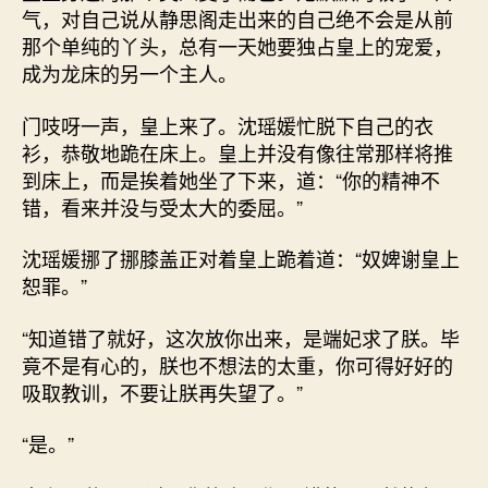
气，对自己说从静思阁走出来的自己绝不会是从前
那个单纯的丫头，总有一天她要独占皇上的宠爱，
成为龙床的另一个主人。
门吱呀一声，皇上来了。沈瑶媛忙脱下自己的衣
衫，恭敬地跪在床上。皇上并没有像往常那样将推
到床上，而是挨着她坐了下来，道：“你的精神不
错，看来并没与受太大的委屈。”
沈瑶媛挪了挪膝盖正对着皇上跪着道：“奴婢谢皇上
恕罪。”
“知道错了就好，这次放你出来，是端妃求了朕。毕
竟不是有心的，朕也不想法的太重，你可得好好的
吸取教训，不要让朕再失望了。”
“是。”