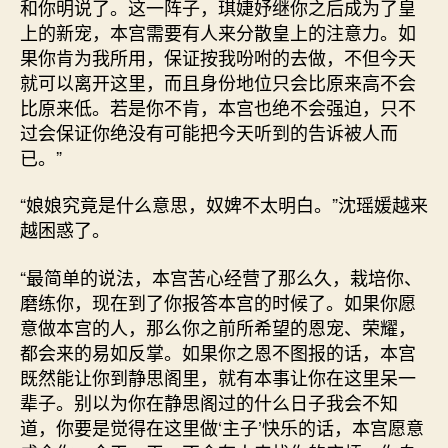
和你明说了。这一阵子，琪婕妤继你之后成为了皇
上的新宠，本宫需要有人来分散皇上的注意力。如
果你肯为我所用，保证按我吩咐的去做，不但今天
就可以离开这里，而且身份地位只会比原来高不会
比原来低。若是你不肯，本宫也绝不会强迫，只不
过会保证你绝没有可能把今天听到的告诉被人而
已。”
“娘娘究竟是什么意思，奴婢不太明白。”沈瑶媛越来
越困惑了。
“最简单的说法，本宫苦心经营了那么久，栽培你、
磨练你，现在到了你报答本宫的时候了。如果你愿
意做本宫的人，那么你之前所希望的恩宠、荣耀，
都会来的易如反掌。如果你之恩不图报的话，本宫
既然能让你到静思阁里，就有本事让你在这里呆一
辈子。别以为你在静思阁过的什么日子我会不知
道，你要是觉得在这里做‘主子’快乐的话，本宫愿意