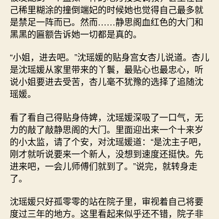
己稀里糊涂的撞倒端妃的时候她也觉得自己最多就
是禁足一阵而已。然而……静思阁血红色的大门和
黑黑的匾额告诉她一切都是真的。
“小姐，进去吧。”沈瑶媛的贴身宫女杏儿说道。杏儿
是沈瑶媛从家里带来的丫鬟，最贴心也最忠心，听
说小姐要进去受苦，杏儿毫不犹豫的选择了追随沈
瑶媛。
看了看自己得贴身侍婢，沈瑶媛深吸了一口气，无
力的敲了敲静思阁的大门。里面迎出来一个十来岁
的小太监，请了个安，对沈瑶媛道：“是沈主子吧，
刚才就听说要来一个新人，没想到速度还挺快。先
进来吧，一会儿师傅们就到了。”说完，就转身走
了。
沈瑶媛只好孤零零的站在院子里，审视着自己将要
度过三年的地方。这里看起来似乎还不错，院子非