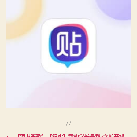
←
【酒巷笙歌】【纪实】我的学长是我z之前开错