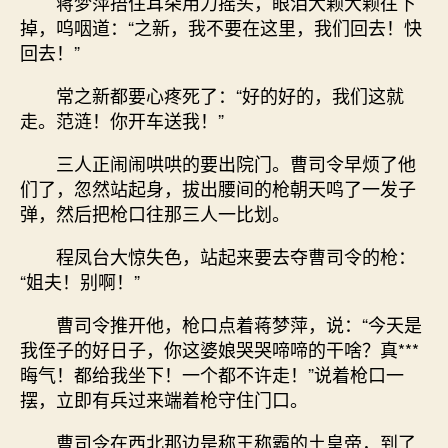
蒋梦萍捂住耳朵用力摇头，眼泪大颗大颗往下
掉，呜咽道：“之新，我不要在这里，我们回去！快
回去！”
常之新都要心疼死了：“好的好的，我们这就
走。范涟！你开车送我！”
三人正闹闹哄哄的要出院门。曹司令早烦了他
们了，忽然站起身，拔出腰间的枪朝天鸣了一发子
弹，然后把枪口往那三人一比划。
程凤台大惊失色，站起来要去夺曹司令的枪：
“姐夫！别啊！”
曹司令推开他，枪口点着蒋梦萍，说：“今天是
我侄子的好日子，你这婆娘哭哭啼啼的干啥？真***
晦气！都给我坐下！一个都不许走！”说着枪口一
摆，立即有兵过来端着枪守住门口。
曹司令在西北那边是称王称霸的土皇帝，到了