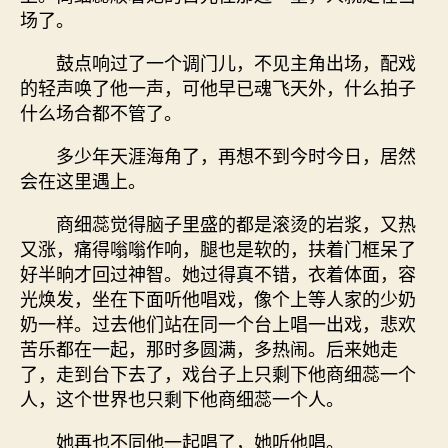
场了。
鼓点响过了一个调门儿，不见主角出场，配戏
的轻声唤了他一声，可他早已魂飞天外，什么拍子
什么场合都不管了。
多少年天涯海角了，再想不到今时今日，居然
会在这里遇上。
商细蕊觉得脑子里盛的都是滚烫的岩浆，又热
又涨，痛得嗡嗡作响，腿也是软的，扶着门框呆了
好半晌才回过神智。她过得真不错，衣着体面，容
光焕发，坐在下面听他唱戏，像个上等人家的少奶
奶一样。过去他们站在同一个台上唱一出戏，悲欢
苦乐都在一起，那时多圆满，多热闹。后来她走
了，走到台下去了，戏台子上只剩下他商细蕊一个
人，这个世界也只剩下他商细蕊一个人。
她再也不同他一起唱了，她听他唱。