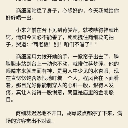
商细蕊站稳了身子，心想好的，今天我就给你
好好唱一出。
小来之前在台下见到蒋梦萍，就被唬得神魂出
窍，情知今天必不能善了，死死拽住商细蕊的袖
子，哭道：“商老板！别！咱们不唱了！”
商细蕊用力拨开她的手，一掀帘子出去了，腾
腾腾走站到台上一动也不动，就瞪住蒋梦萍。他的
眼睛本来就亮而有神，是男人中少见的水杏眼，现
在直愣愣饱含怨恨地盯着一个人，程凤台在下面看
着，那目光好像能刺穿人的心肝一般，狠得人发
疼，真让人觉得一股惧意，简直是庙里的金刚怒
目。
商细蕊迟迟地不开口，胡琴鼓点都停了下来，满
场的宾客觉出不对劲。