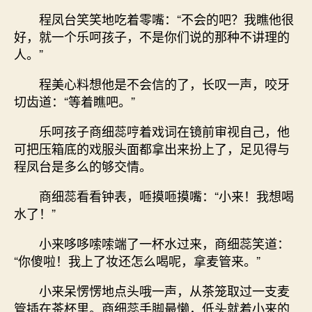
程凤台笑笑地吃着零嘴：“不会的吧？我瞧他很
好，就一个乐呵孩子，不是你们说的那种不讲理的
人。”
程美心料想他是不会信的了，长叹一声，咬牙
切齿道：“等着瞧吧。”
乐呵孩子商细蕊哼着戏词在镜前审视自己，他
可把压箱底的戏服头面都拿出来扮上了，足见得与
程凤台是多么的够交情。
商细蕊看看钟表，咂摸咂摸嘴：“小来！我想喝
水了！”
小来哆哆嗦嗦端了一杯水过来，商细蕊笑道：
“你傻啦！我上了妆还怎么喝呢，拿麦管来。”
小来呆愣愣地点头哦一声，从茶笼取过一支麦
管插在茶杯里。商细蕊手脚最懒，低头就着小来的