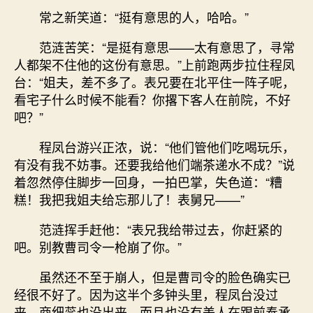
常之新笑道：“挺有意思的人，哈哈。”
范涟苦笑：“是挺有意思——太有意思了，寻常
人都架不住他的这份有意思。”上前跑两步拉住程凤
台：“姐夫，差不多了。表兄要在北平住一阵子呢，
看宅子什么时候不能看？你撂下客人在前院，不好
吧？”
程凤台游兴正浓，说：“他们管他们吃喝玩乐，
有没有我不妨事。还要我给他们端茶递水不成？”说
着忽然停住脚步一回身，一拍巴掌，失色道：“糟
糕！我把我姐夫给忘那儿了！表舅兄——”
范涟挥手赶他：“表兄我给带过去，你赶紧的
吧。别教曹司令一枪崩了你。”
虽然还不至于崩人，但是曹司令的脸色确实已
经很不好了。因为这半个多钟头里，程凤台没过
来，商细蕊也没出来，而且也没有美人在跟前奉承