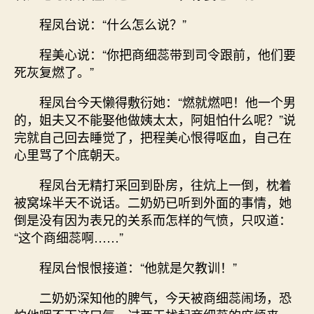
程凤台说：“什么怎么说？”
程美心说：“你把商细蕊带到司令跟前，他们要
死灰复燃了。”
程凤台今天懒得敷衍她：“燃就燃吧！他一个男
的，姐夫又不能娶他做姨太太，阿姐怕什么呢？”说
完就自己回去睡觉了，把程美心恨得呕血，自己在
心里骂了个底朝天。
程凤台无精打采回到卧房，往炕上一倒，枕着
被窝垛半天不说话。二奶奶已听到外面的事情，她
倒是没有因为表兄的关系而怎样的气愤，只叹道：
“这个商细蕊啊……”
程凤台恨恨接道：“他就是欠教训！”
二奶奶深知他的脾气，今天被商细蕊闹场，恐