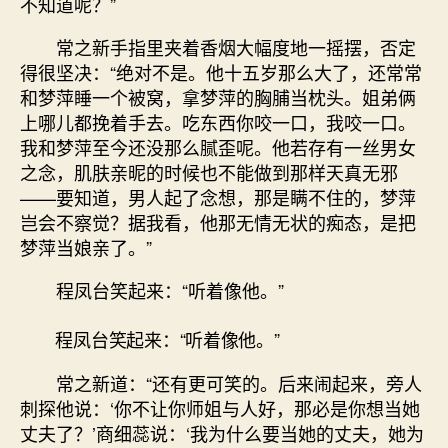
不知道呢？”
常之新手指里夹着香烟大幅度地一摇摆，否定
得很坚决：“绝对不是。他十五岁那么大了，还常常
和梦萍睡一个被窝，拿梦萍的胸脯当枕头。姐弟俩
上哪儿都挽着手去。吃东西你咬一口，我咬一口。
我和梦萍至今还没那么腻歪呢。他若存有一丝男女
之念，肌肤亲昵的时候也不能做到那样天真无邪
——要知道，男人起了念想，那是瞒不住的，梦萍
岂会不察觉？据我看，他那无情无状的痴态，是把
梦萍当娘亲了。”
程凤台笑起来：“听着像他。”
程凤台笑起来：“听着像他。”
常之新道：“还有更可笑的。后来闹起来，旁人
刺探他说：‘你不让你师姐与人好，那必是你想当她
丈夫了？’商细蕊说：‘我为什么要当她的丈夫，她为