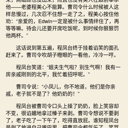
他——老婆程美心不能算。曹司令什么时候被人这
样怠慢过，几次忍不住想一走了之，程美心按住他
劝：“亲爱的，Edwin一定是被什么事情绊住了，再
等等嘛。待会儿还要开席吃饭呢，到时候你狠狠罚
他两杯。”
这话说到第五遍，程凤台终于挂着谄笑的面孔
赶来了。曹司令吹胡子瞪眼的一看他，冷冷一哼。
程凤台笑道：“姐夫生气啦？别生气啊！我有一
房亲戚刚到的北平，我忙着招呼呢。”
曹司令说：“小凤儿，你不地道，他们是你亲
戚，老子就不是了？他奶奶的！”
程凤台被曹司令口头上操了奶奶，脸上笑容却
不变，很谄媚地拿过榛子来剥。曹司令想说不要剥
了，老子吃了一下午了，吃得直放屁。谁知程凤台
是剥了放进自己嘴巴里，把曹司令都气乐了，笑骂