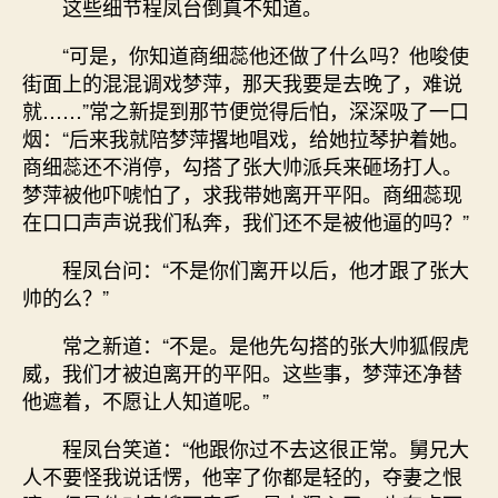
这些细节程凤台倒真不知道。
“可是，你知道商细蕊他还做了什么吗？他唆使
街面上的混混调戏梦萍，那天我要是去晚了，难说
就……”常之新提到那节便觉得后怕，深深吸了一口
烟：“后来我就陪梦萍撂地唱戏，给她拉琴护着她。
商细蕊还不消停，勾搭了张大帅派兵来砸场打人。
梦萍被他吓唬怕了，求我带她离开平阳。商细蕊现
在口口声声说我们私奔，我们还不是被他逼的吗？”
程凤台问：“不是你们离开以后，他才跟了张大
帅的么？”
常之新道：“不是。是他先勾搭的张大帅狐假虎
威，我们才被迫离开的平阳。这些事，梦萍还净替
他遮着，不愿让人知道呢。”
程凤台笑道：“他跟你过不去这很正常。舅兄大
人不要怪我说话愣，他宰了你都是轻的，夺妻之恨