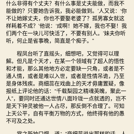
什么非得有个丈夫？有什么事是丈夫能做，而我不
能做的？只要她告诉我，我必能做到。’人又说：‘你
不让她嫁丈夫，你也不要娶老婆了？孤男寡女就这
样耗着不成？’他说：‘成啊！她不嫁，我也不娶！我
们两个在一块儿可快活了，不要有别人。’妹夫你听
听，何止是省事晚，简直是个痴子。”
程凤台听了直摇头，细想吧，又觉得可以理
解。但凡是个天才，在某一个领域有了超人的悟性
和才能，那么其他地方必定要缺一只角，或者是不
通人情，或者是难以入世，或者是性情吊诡，乃至
是身体残疾。商细蕊在戏曲上的天才毋庸置疑，像
报纸上评论他的话：“千载梨园之精魂英魄，聚此一
人”，要同时还通达世情八面玲珑一点就透的，岂不
是天下钟灵被他一人占尽，那反倒不合理了。可知
上天公平，自有平衡万物的方式，他终得有他的愚
不可及之处。
常之新抽口烟，道：“商细蕊说出那样的话，人