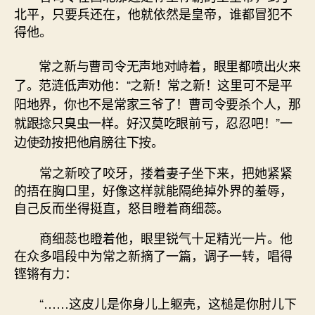
北平，只要兵还在，他就依然是皇帝，谁都冒犯不
得他。
常之新与曹司令无声地对峙着，眼里都喷出火来
了。范涟低声劝他：“之新！常之新！这里可不是平
阳地界，你也不是常家三爷了！曹司令要杀个人，那
就跟捻只臭虫一样。好汉莫吃眼前亏，忍忍吧！”一
边使劲按把他肩膀往下按。
常之新咬了咬牙，搂着妻子坐下来，把她紧紧
的捂在胸口里，好像这样就能隔绝掉外界的羞辱，
自己反而坐得挺直，怒目瞪着商细蕊。
商细蕊也瞪着他，眼里锐气十足精光一片。他
在众多唱段中为常之新摘了一篇，调子一转，唱得
铿锵有力：
“……这皮儿是你身儿上躯壳，这槌是你肘儿下