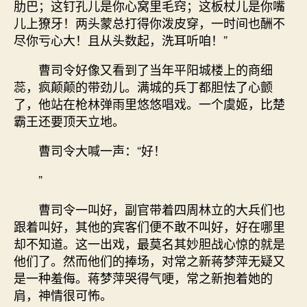
肋巴；这钉孔儿是你心窝里毛窍；这板杖儿是你嘴
儿上獠牙！两头蒙总打得你泼皮穿，一时间也酬不
尽你亏心大！且从头数起，洗耳听咱！”
曹司令好像又看到了当年平阳城楼上的商细
蕊，疯颠颠的带劲儿。满城的兵丁都胆怯了心颤
了，他站在枪林弹雨里悠悠唱戏。一个虞姬，比楚
霸王还要顶天立地。
曹司令大喊一声：“好！
”
曹司令一叫好，副官带着四周林立的大兵们也
跟着叫好，其他的宾客们便不敢不叫好，好在哪里
却不知道。这一出戏，最莫名其妙胆战心惊的就是
他们了。然而他们的捧场，对常之新蒋梦萍无疑又
是一种羞侮。蒋梦萍哭得气哽，常之新抱着她的
肩，神情很可怖。