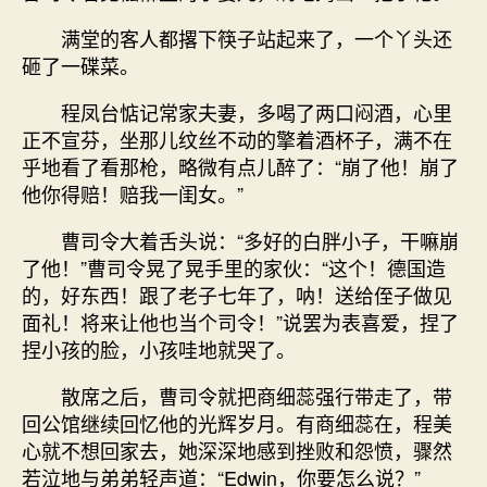
满堂的客人都撂下筷子站起来了，一个丫头还
砸了一碟菜。
程凤台惦记常家夫妻，多喝了两口闷酒，心里
正不宣芬，坐那儿纹丝不动的擎着酒杯子，满不在
乎地看了看那枪，略微有点儿醉了：“崩了他！崩了
他你得赔！赔我一闺女。”
曹司令大着舌头说：“多好的白胖小子，干嘛崩
了他！”曹司令晃了晃手里的家伙：“这个！德国造
的，好东西！跟了老子七年了，呐！送给侄子做见
面礼！将来让他也当个司令！”说罢为表喜爱，捏了
捏小孩的脸，小孩哇地就哭了。
散席之后，曹司令就把商细蕊强行带走了，带
回公馆继续回忆他的光辉岁月。有商细蕊在，程美
心就不想回家去，她深深地感到挫败和怨愤，骤然
若泣地与弟弟轻声道：“Edwin，你要怎么说？”