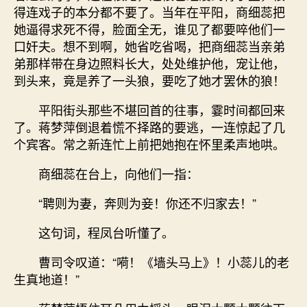
得连戏子的本分都不要了。当年在平阳，商细蕊把
她逼得求死不得，脸面全无，谁见了都要啐他们一
口奸夫。想不到啊，她省吃省喝，把商细蕊当亲弟
弟那样带在身边照料长大，处处维护他，宠让他，
到头来，竟是养了一头狼，要吃了她才罢休的狼！
平阳街头那些不堪回首的往事，霎时间都回来
了。蒋梦萍倒退着慌不择路的要逃，一连惊起了几
个宾客。常之新连忙上前把她抱在怀里柔声地哄。
商细蕊在台上，向他们一指：
“聘则为妻，奔则为妾！你还不归家去！”
这句词，程凤台听懂了。
曹司令叹道：“嗬！《墙头马上》！小蕊儿的老
生真地道！”