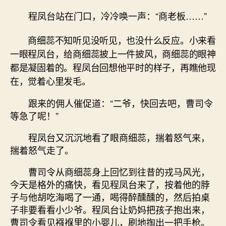
程凤台站在门口，冷冷唤一声：“商老板……”
商细蕊不知听见没听见，也没什么反应。小来看
一眼程凤台，给商细蕊披上一件披风，商细蕊的眼神
都是凝固着的。程凤台回想他平时的样子，再瞧他现
在，觉着心里发毛。
跟来的佣人催促道：“二爷，快回去吧，曹司令
等急了呢！”
程凤台又沉沉地看了眼商细蕊，揣着怒气来，
揣着怒气走了。
曹司令从商细蕊身上回忆到往昔的戎马风光，
今天是格外的痛快，看见程凤台来了，按着他的脖
子与他胡吃海喝了一通，喝得醉醺醺的，然后拍桌
子非要看看小少爷。程凤台让奶妈把孩子抱出来，
曹司令看见襁褓里的小婴儿，刷地掏出一把手枪。