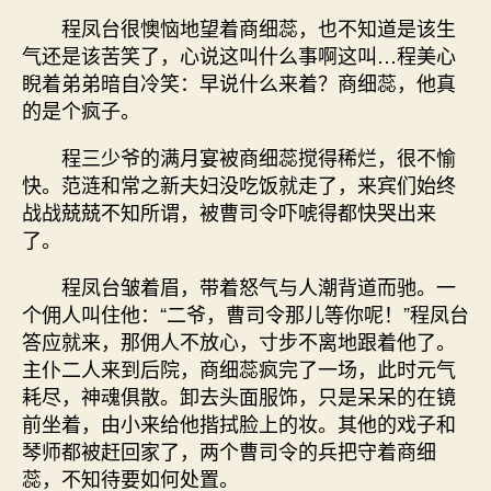
程凤台很懊恼地望着商细蕊，也不知道是该生
气还是该苦笑了，心说这叫什么事啊这叫…程美心
睨着弟弟暗自冷笑：早说什么来着？商细蕊，他真
的是个疯子。
程三少爷的满月宴被商细蕊搅得稀烂，很不愉
快。范涟和常之新夫妇没吃饭就走了，来宾们始终
战战兢兢不知所谓，被曹司令吓唬得都快哭出来
了。
程凤台皱着眉，带着怒气与人潮背道而驰。一
个佣人叫住他：“二爷，曹司令那儿等你呢！”程凤台
答应就来，那佣人不放心，寸步不离地跟着他了。
主仆二人来到后院，商细蕊疯完了一场，此时元气
耗尽，神魂俱散。卸去头面服饰，只是呆呆的在镜
前坐着，由小来给他揩拭脸上的妆。其他的戏子和
琴师都被赶回家了，两个曹司令的兵把守着商细
蕊，不知待要如何处置。