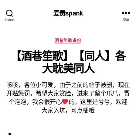
爱责spank
Search
菜单
分
酒巷笙歌备份
类
【酒巷笙歌】【同人】各
大耽美同人
咳咳，各位小可爱，由于之前的帖子被删，现在
开贴惩罚，希望大家赏脸，进来了留个爪爪，冒
个泡泡，我会很开心
的。这里是兮兮，欢迎
大家入坑，可点梗哦