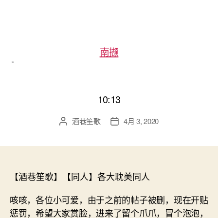
南撷
10:13
酒巷笙歌
4月 3, 2020
文
发
章
布
作
日
者
期
【酒巷笙歌】【同人】各大耽美同人
咳咳，各位小可爱，由于之前的帖子被删，现在开贴
惩罚，希望大家赏脸，进来了留个爪爪，冒个泡泡，