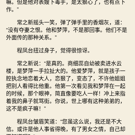
嘛。但是他对表嫂下毒手，是太狠心了，也有点下
作。”
常之新摇头一笑，弹了弹手里的香烟灰，道：
“没有夺妻之恨。他和梦萍，不是那回事。他们不是
外面传的那种关系。”
程凤台扭过身子，觉得很惊讶。
常之新说：“是真的。商细蕊自幼被卖进水云
楼，是梦萍一手拉扯大的。他爱梦萍，就是孩子一
腔执念地恋着大人，恋狠了，变态了，不许他姐姐
把别人看得比他重。他第一次看见我和梦萍在一起
的时候，那个眼神，简直像要吃人一样！冲上来指
着我的鼻子就骂街。你说，世上哪有这种弟弟的，
这不是疯子嘛！”
程凤台皱眉笑道：“您虽这么说，我还是不大
信。或许是他人事省得晚，有了男女之情，自己却