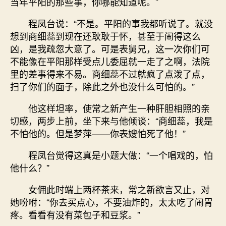
当年平阳的那些事，你哪能知道呢。”
程凤台说：“不是。平阳的事我都听说了。就没
想到商细蕊到现在还耿耿于怀，甚至于闹得这么
凶，是我疏忽大意了。可是表舅兄，这一次你们可
不能像在平阳那样受点儿委屈就一走了之啊，法院
里的差事得来不易。商细蕊不过就疯了点泼了点，
扫了你们的面子，除此之外也没什么可怕的。”
他这样坦率，使常之新产生一种肝胆相照的亲
切感，两步上前，坐下来与他倾谈：“商细蕊，我是
不怕他的。但是梦萍——你表嫂怕死了他！”
程凤台觉得这真是小题大做：“一个唱戏的，怕
他什么？”
女佣此时端上两杯茶来，常之新欲言又止，对
她吩咐：“你去买点心，不要油炸的，太太吃了闹胃
疼。看看有没有菜包子和豆浆。”