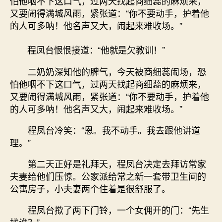
怕他咽不下这口气，过两天找起商细蕊的麻烦来，
又要闹得满城风雨，紧张道：“你不要动手，护着他
的人可多呐！他名声又大，闹起来难收场。”
程凤台恨恨接道：“他就是欠教训！”
二奶奶深知他的脾气，今天被商细蕊闹场，恐
怕他咽不下这口气，过两天找起商细蕊的麻烦来，
又要闹得满城风雨，紧张道：“你不要动手，护着他
的人可多呐！他名声又大，闹起来难收场。”
程凤台冷笑：“恩。我不动手。我去跟他讲道
理。”
第二天正好是礼拜天，程凤台决定去拜访常家
夫妻给他们压惊。公家派给常之新一套带卫生间的
公寓房子，小夫妻两个住着是很舒服了。
程凤台揿了两下门铃，一个女佣开的门：“先生
找谁？”