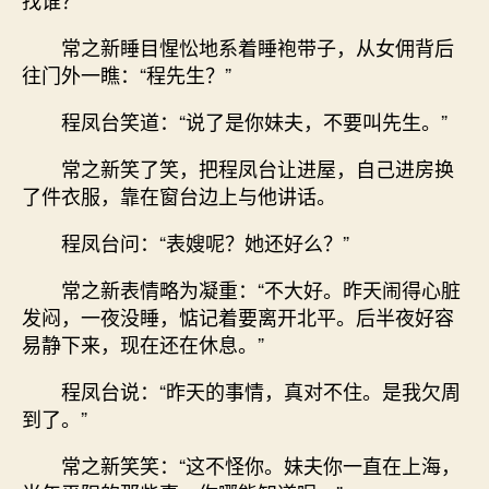
常之新睡目惺忪地系着睡袍带子，从女佣背后
往门外一瞧：“程先生？”
程凤台笑道：“说了是你妹夫，不要叫先生。”
常之新笑了笑，把程凤台让进屋，自己进房换
了件衣服，靠在窗台边上与他讲话。
程凤台问：“表嫂呢？她还好么？”
常之新表情略为凝重：“不大好。昨天闹得心脏
发闷，一夜没睡，惦记着要离开北平。后半夜好容
易静下来，现在还在休息。”
程凤台说：“昨天的事情，真对不住。是我欠周
到了。”
常之新笑笑：“这不怪你。妹夫你一直在上海，