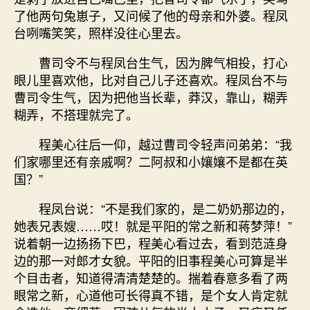
了他两句兔崽子，又问候了他的母亲和外婆。程凤
台咧嘴笑笑，照样没往心里去。
曹司令不与程凤台生气，因为脾气相投，打心
眼儿里喜欢他，比对自己儿子还喜欢。程凤台不与
曹司令生气，因为把他当长辈，莽汉，靠山，糊弄
糊弄，不搭理就完了。
程美心往后一仰，越过曹司令轻声问弟弟：“我
们家哪里还有亲戚啊？二阿叔和小孃孃不是都在英
国？”
程凤台说：“不是我们家的，是二奶奶那边的，
她表兄表嫂……哎！就是平阳的常之新和蒋梦萍！”
说着朝一边扬扬下巴，程美心看过去，看到范涟身
边的那一对郎才女貌。平阳的旧事程美心可算是半
个目击者，知道得清清楚楚的。揣着春意多看了两
眼常之新，心道他可长得真不错，是个女人肯定就