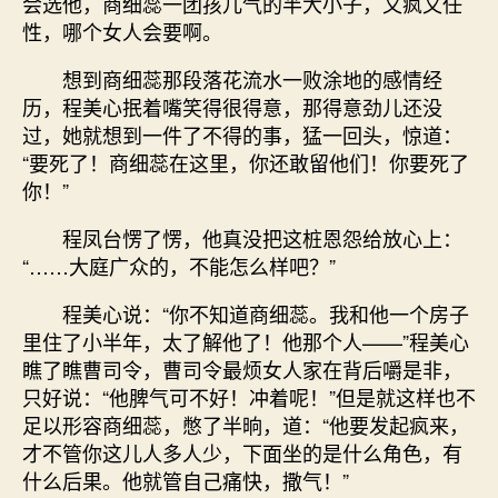
会选他，商细蕊一团孩儿气的半大小子，又疯又任
性，哪个女人会要啊。
想到商细蕊那段落花流水一败涂地的感情经
历，程美心抿着嘴笑得很得意，那得意劲儿还没
过，她就想到一件了不得的事，猛一回头，惊道：
“要死了！商细蕊在这里，你还敢留他们！你要死了
你！”
程凤台愣了愣，他真没把这桩恩怨给放心上：
“……大庭广众的，不能怎么样吧？”
程美心说：“你不知道商细蕊。我和他一个房子
里住了小半年，太了解他了！他那个人——”程美心
瞧了瞧曹司令，曹司令最烦女人家在背后嚼是非，
只好说：“他脾气可不好！冲着呢！”但是就这样也不
足以形容商细蕊，憋了半晌，道：“他要发起疯来，
才不管你这儿人多人少，下面坐的是什么角色，有
什么后果。他就管自己痛快，撒气！”