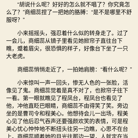
“胡说什么呢？好好的怎么就不唱了？你究竟怎
么了？”商细蕊捏了一把她的胳膊：“是不是哪里不舒
服呀？”
小来摇摇头，强忍着什么似的转身走了。过了
一会儿，商细蕊从镜子里看见她掀帘子直往台下
瞧，蹙着眉尖，很恐惧的样子，好像台下坐了一只
大老虎。
商细蕊悄悄走近了，一拍她肩膀：“看什么呢？”
小来惊叫一声一回头，惨无人色的一张脸，活
像见了鬼。商细蕊觉着是真不对了，也掀帘子往下
一看。第一眼就瞧见了程凤台，程凤台也看见了
他，冲他直眨巴眼睛，商细蕊不由得笑了笑。旁边
坐的是曹司令和程美心。他想待会儿一出场，程美
心见了他后忍气吞声还要强颜欢笑的表情，可是程
美心忧心忡忡地不断扭头往另一边瞧，心思不在台
上。商细蕊顺着她的目光往那边一望，人就定在当