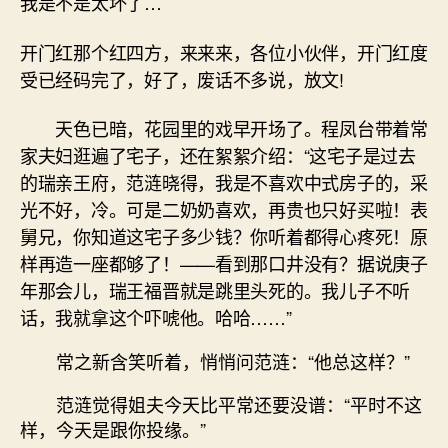
我是不是太坏了…
开门红那个红四方，来来来，各位小伙伴，开门红度
受已经码完了，好了，废话不多说，放文!
天色已暗，花园里的戏早开场了。程凤台带着常
家夫妇逛遍了宅子，还在絮絮介绍：“这宅子是过去
的瑞亲王府，范涟晓得，我是不喜欢中式房子的，采
光不好，冷。可是二奶奶喜欢，再贵也只好买啦！表
舅兄，你知道这宅子多少钱？你听着都得心疼死！原
样再造一座都够了！——看到那口井没有？据说庚子
年那会儿，瑞王福晋就是跳里头死的。我儿子不听
话，我就拿这个吓唬他。哈哈……”
常之新含笑听着，悄悄问范涟：“他总这样？”
范涟觉得姐夫今天比平常还要没谱：“平时不这
样，今天是跟你投缘。”