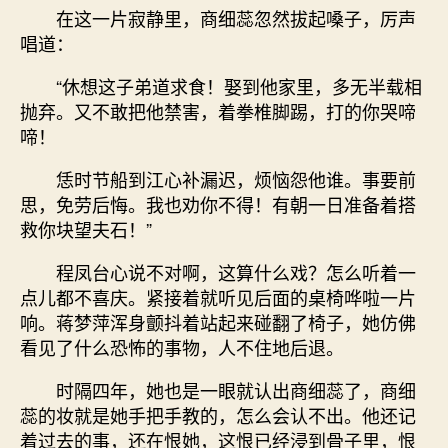
在这一片寂静里，商细蕊忽然拔起嗓子，厉声
唱道：
“休想这子弟道求食！娶到他家里，多无半载相
抛弃。又不敢把他禁害，着拳椎脚踢，打的你哭啼
啼！
恁时节船到江心补漏迟，烦恼怨他谁。事要前
思，免劳后悔。我也劝你不得！有朝一日准备着搭
救你块望夫石！”
程凤台心说不对啊，这算什么戏？怎么听着一
点儿都不喜庆。紧接着就听见后面的桌椅哗啦一片
响。蒋梦萍浑身颤抖着站起来碰翻了椅子，她仿佛
看见了什么恐怖的事物，人不住地后退。
时隔四年，她也是一眼就认出商细蕊了，商细
蕊的妆就是她手把手教的，怎么会认不出。他还记
着过去的事，还在恨她，这恨已经浸到骨子里，恨