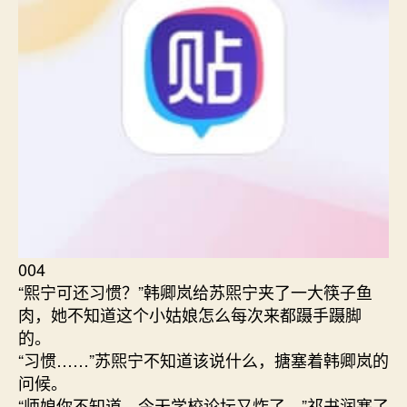
004
“熙宁可还习惯？”韩卿岚给苏煕宁夹了一大筷子鱼
肉，她不知道这个小姑娘怎么每次来都蹑手蹑脚
的。
“习惯……”苏煕宁不知道该说什么，搪塞着韩卿岚的
问候。
“师娘你不知道，今天学校论坛又炸了。”祁书润塞了