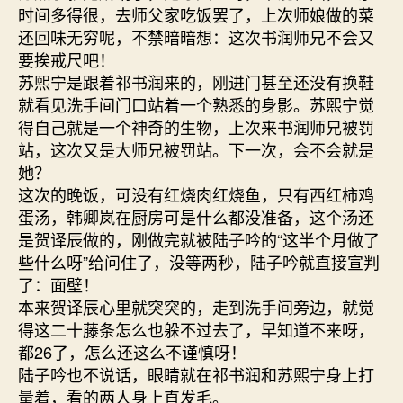
时间多得很，去师父家吃饭罢了，上次师娘做的菜
还回味无穷呢，不禁暗暗想：这次书润师兄不会又
要挨戒尺吧！
苏煕宁是跟着祁书润来的，刚进门甚至还没有换鞋
就看见洗手间门口站着一个熟悉的身影。苏煕宁觉
得自己就是一个神奇的生物，上次来书润师兄被罚
站，这次又是大师兄被罚站。下一次，会不会就是
她？
这次的晚饭，可没有红烧肉红烧鱼，只有西红柿鸡
蛋汤，韩卿岚在厨房可是什么都没准备，这个汤还
是贺译辰做的，刚做完就被陆子吟的“这半个月做了
些什么呀”给问住了，没等两秒，陆子吟就直接宣判
了：面壁！
本来贺译辰心里就突突的，走到洗手间旁边，就觉
得这二十藤条怎么也躲不过去了，早知道不来呀，
都26了，怎么还这么不谨慎呀！
陆子吟也不说话，眼睛就在祁书润和苏煕宁身上打
量着，看的两人身上直发毛。