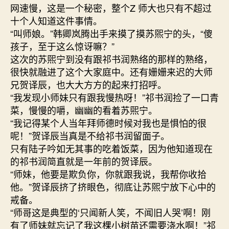
网速慢，这是一个秘密，整个Z 师大也只有不超过
十个人知道这件事情。
“叫师娘。”韩卿岚腾出手来摸了摸苏煕宁的头，“傻
孩子，至于这么惊讶嘛？”
这次的苏煕宁到没有跟祁书润熟络的那样的熟络，
很快就融进了这个大家庭中。还有姗姗来迟的大师
兄贺译辰，也大大方方的起来打招呼。
“我发现小师妹只有跟我慢热呀！”祁书润捡了一口青
菜，慢慢的嚼，幽幽的看着苏煕宁。
“我记得某个人当年拜师德时候对我也是惧怕的很
呢！”贺译辰当真是不给祁书润留面子。
只有陆子吟如无其事的吃着饭菜，因为他知道现在
的祁书润简直就是一年前的贺译辰。
“师妹，他要是欺负你，你就跟我说，我帮你收拾
他。”贺译辰挤了挤眼色，彻底让苏煕宁放下心中的
戒备。
“师哥这是典型的‘只闻新人笑，不闻旧人哭’啊！刚
有了师妹就忘记了我这棵小树苗还需要浇水啊！”祁