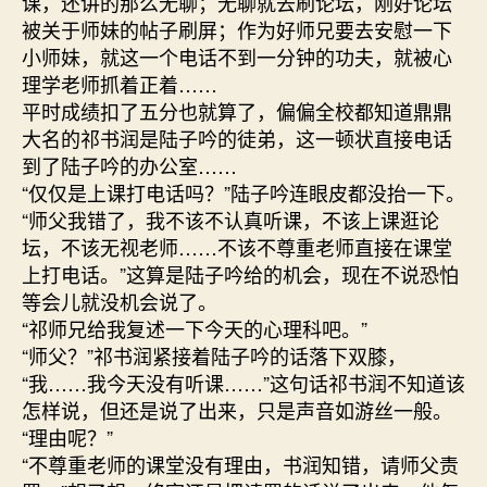
课，还讲的那么无聊；无聊就去刷论坛，刚好论坛
被关于师妹的帖子刷屏；作为好师兄要去安慰一下
小师妹，就这一个电话不到一分钟的功夫，就被心
理学老师抓着正着……
平时成绩扣了五分也就算了，偏偏全校都知道鼎鼎
大名的祁书润是陆子吟的徒弟，这一顿状直接电话
到了陆子吟的办公室……
“仅仅是上课打电话吗？”陆子吟连眼皮都没抬一下。
“师父我错了，我不该不认真听课，不该上课逛论
坛，不该无视老师……不该不尊重老师直接在课堂
上打电话。”这算是陆子吟给的机会，现在不说恐怕
等会儿就没机会说了。
“祁师兄给我复述一下今天的心理科吧。”
“师父？”祁书润紧接着陆子吟的话落下双膝，
“我……我今天没有听课……”这句话祁书润不知道该
怎样说，但还是说了出来，只是声音如游丝一般。
“理由呢？”
“不尊重老师的课堂没有理由，书润知错，请师父责