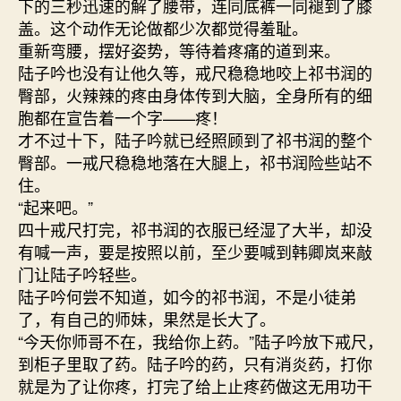
下的三秒迅速的解了腰带，连同底裤一同褪到了膝
盖。这个动作无论做都少次都觉得羞耻。
重新弯腰，摆好姿势，等待着疼痛的道到来。
陆子吟也没有让他久等，戒尺稳稳地咬上祁书润的
臀部，火辣辣的疼由身体传到大脑，全身所有的细
胞都在宣告着一个字——疼！
才不过十下，陆子吟就已经照顾到了祁书润的整个
臀部。一戒尺稳稳地落在大腿上，祁书润险些站不
住。
“起来吧。”
四十戒尺打完，祁书润的衣服已经湿了大半，却没
有喊一声，要是按照以前，至少要喊到韩卿岚来敲
门让陆子吟轻些。
陆子吟何尝不知道，如今的祁书润，不是小徒弟
了，有自己的师妹，果然是长大了。
“今天你师哥不在，我给你上药。”陆子吟放下戒尺，
到柜子里取了药。陆子吟的药，只有消炎药，打你
就是为了让你疼，打完了给上止疼药做这无用功干