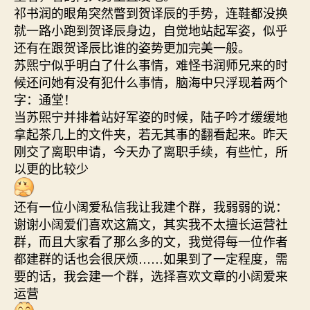
祁书润的眼角突然瞥到贺译辰的手势，连鞋都没换
就一路小跑到贺译辰身边，自觉地站起军姿，似乎
还有在跟贺译辰比谁的姿势更加完美一般。
苏煕宁似乎明白了什么事情，难怪书润师兄来的时
候还问她有没有犯什么事情，脑海中只浮现着两个
字：通堂！
当苏煕宁并排着站好军姿的时候，陆子吟才缓缓地
拿起茶几上的文件夹，若无其事的翻看起来。昨天
刚交了离职申请，今天办了离职手续，有些忙，所
以更的比较少
还有一位小阔爱私信我让我建个群，我弱弱的说：
谢谢小阔爱们喜欢这篇文，其实我不太擅长运营社
群，而且大家看了那么多的文，我觉得每一位作者
都建群的话也会很厌烦……如果到了一定程度，需
要的话，我会建一个群，选择喜欢文章的小阔爱来
运营