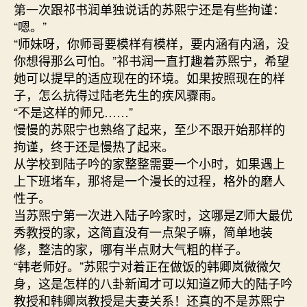
第一次跟祁书润单独说话的苏煕宁还是有些拘谨：
“嗯。”
“师妹呀，你师哥要模样有模样，要内涵有内涵，没
你想得那么可怕。”祁书润一直打趣着苏煕宁，希望
她可以提早的适应现在的环境。如果按照现在的样
子，怎么抗得过陆老先生的疾风骤雨。
“不是这样的师兄……”
慢慢的苏煕宁也熟络了起来，至少不跟开始那样的
拘谨，终于还是慢热了起来。
从学校到陆子吟的家整整需要一个小时，如果遇上
上下班堵车，那将是一个漫长的过程，格外的磨人
性子。
当苏煕宁第一次进入陆子吟家时，这哪是Z师大最优
秀教授的家，这简直没有一点架子嘛，简单地装
修，整洁的家，哪有半点财大气粗的样子。
“韩老师好。”苏煕宁对着正在做饭的韩卿岚微微欠
身，这是怎样的八卦新闻才可以知道Z师大的陆子吟
教授和韩卿岚教授是夫妻关系！还真的不是苏煕宁