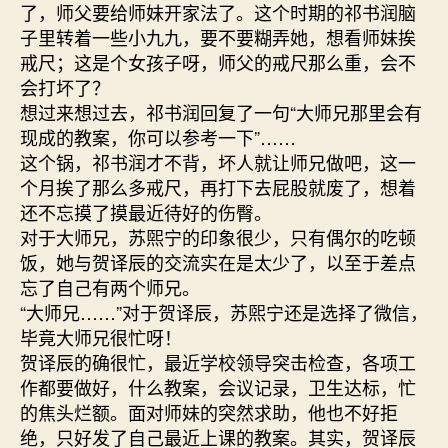
了，师父要给师妹开家法了。这个时期的祁书润脑
子里转着一些小九九，要不要糊弄她，想看师妹挨
戒尺；这是个女孩子呀，师父的戒尺那么重，会不
会打坏了？
想过来想过去，祁书润回复了一句“大师兄那里会有
现成的教案，你可以参考一下”……
这个锅，祁书润才不背，坏人就让师兄做吧，这一
个月挨了那么多戒尺，再打下去屁股就废了，想着
还不忘摸了摸最近待好的伤臀。
对于大师兄，苏煕宁的印象很少，只有偶尔的吃顿
饭，她与贺译辰的交流实在是太少了，以至于差点
忘了自己有两个师兄。
“大师兄……”对于贺译辰，苏煕宁还是选择了微信，
毕竟大师兄很忙呀！
贺译辰的确很忙，最近学校领导突击检查，各项工
作都要做好，什么教案，会议记录，卫生达标，忙
的焦头烂额。面对师妹的突然求助，他也不好拒
绝，只好发了自己最近上课的教案。其实，贺译辰