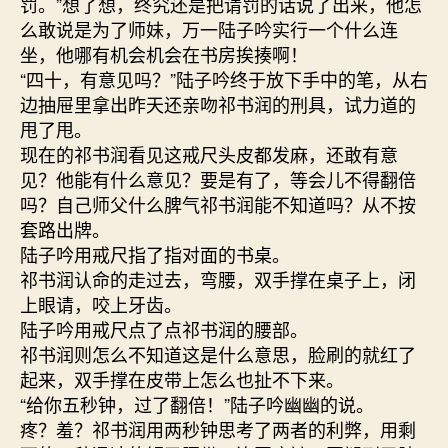
罚。”想了想，终究还是把请罚的话说了出来，他怎
么敢说是为了师妹，万一陆子吟实行一个什么连
坐，他哪有机会机会在书房挨揍啊！
“四十，有意见吗？”陆子吟终于放下手中的笔，从右
边抽屉里拿出昨天还亲吻祁书润的刑具，试力道的
甩了甩。
现在的祁书润看见这戒尺头皮都发麻，还敢有意
见？他能有什么意见？要是有了，等会儿不得翻倍
吗？自己师父什么脾气祁书润能不知道吗？从不按
套路出牌。
陆子吟用戒尺指了指对面的书桌。
祁书润认命的走过去，弯腰，双手撑在桌子上，闭
上眼请，咬上牙齿。
陆子吟用戒尺点了点祁书润的腰部。
祁书润则怎么不知道这是什么意思，脸刷的就红了
起来，双手撑在皮带上怎么也扯不下来。
“给你五秒钟，过了翻倍！”陆子吟幽幽的说。
疼？羞？祁书润用两秒钟思考了两者的利弊，用剩