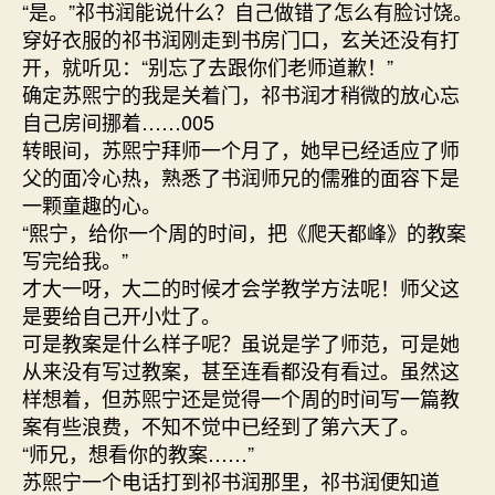
“是。”祁书润能说什么？自己做错了怎么有脸讨饶。
穿好衣服的祁书润刚走到书房门口，玄关还没有打
开，就听见：“别忘了去跟你们老师道歉！”
确定苏煕宁的我是关着门，祁书润才稍微的放心忘
自己房间挪着……005
转眼间，苏煕宁拜师一个月了，她早已经适应了师
父的面冷心热，熟悉了书润师兄的儒雅的面容下是
一颗童趣的心。
“熙宁，给你一个周的时间，把《爬天都峰》的教案
写完给我。”
才大一呀，大二的时候才会学教学方法呢！师父这
是要给自己开小灶了。
可是教案是什么样子呢？虽说是学了师范，可是她
从来没有写过教案，甚至连看都没有看过。虽然这
样想着，但苏煕宁还是觉得一个周的时间写一篇教
案有些浪费，不知不觉中已经到了第六天了。
“师兄，想看你的教案……”
苏煕宁一个电话打到祁书润那里，祁书润便知道