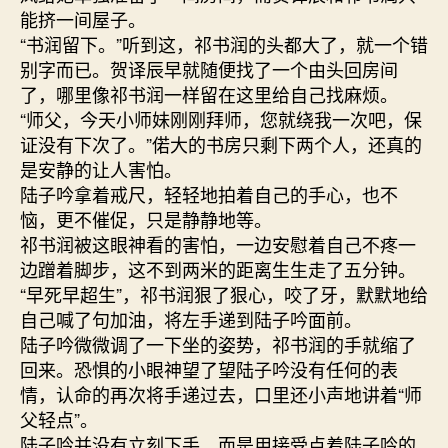
能挤一间屋子。
“书润留下。”听到这，祁书润的头都大了，就一个错
别字而已。贺译辰早就随便找了一个由头回房间
了，哪里像祁书润一样留在这里给自己找麻烦。
“师父，今天小师妹刚刚拜师，您就绕我一次吧，保
证没有下次了。”偌大的书房只剩下两个人，还真的
是安静的让人害怕。
陆子吟拿着戒尺，轻轻地拍着自己的手心，也不
恼，更不催促，只是静静地等。
祁书润被这眼神看的害怕，一边安慰着自己不疼一
边蹭着脚步，这不到两米的距离生生走了五分钟。
“早死早超生”，祁书润狠了狠心，咬了牙，默默地给
自己喊了句加油，将左手递到陆子吟面前。
陆子吟微微调了一下坐的姿势，祁书润的手就缩了
回来。恐惧的小眼神望了望陆子吟没有任何的表
情，认命的再次将手递过去，口里还小声地讲着“师
父轻点”。
陆子吟并没有立刻下手，而是用接受点着陆子吟的