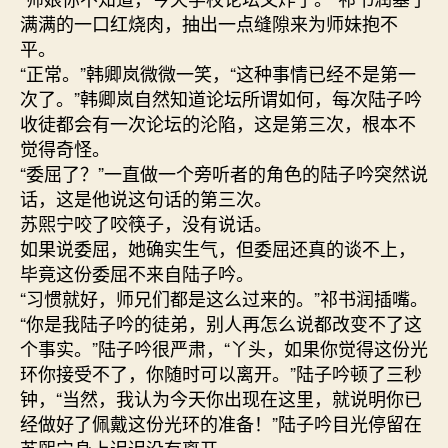
满满的一口红烧肉，抽出一点缝隙来为师妹抱不
平。
“正常。”韩卿岚微微一笑，“这种事情已经不是第一
次了。”韩卿岚自然知道论坛所谓如何，每次陆子吟
收徒都会有一次论坛的沦陷，这是第三次，根本不
觉得奇怪。
“委屈了？”一直做一个旁听者的角色的陆子吟突然说
话，这是他说这句话的第三次。
苏煕宁咬了咬筷子，没有说话。
如果说委屈，她确实生气，但委屈还真的谈不上，
毕竟这份委屈不来自陆子吟。
“习惯就好，师兄们都是这么过来的。”祁书润插嘴。
“你是我陆子吟的徒弟，别人再怎么说都改变不了这
个事实。”陆子吟很严肃，“丫头，如果你觉得这份光
环你接受不了，你随时可以离开。”陆子吟顿了三秒
钟，“当然，我认为今天你出现在这里，就说明你已
经做好了佩戴这份光环的准备！”陆子吟目光停留在
苏煕宁身上迟迟没有离开。