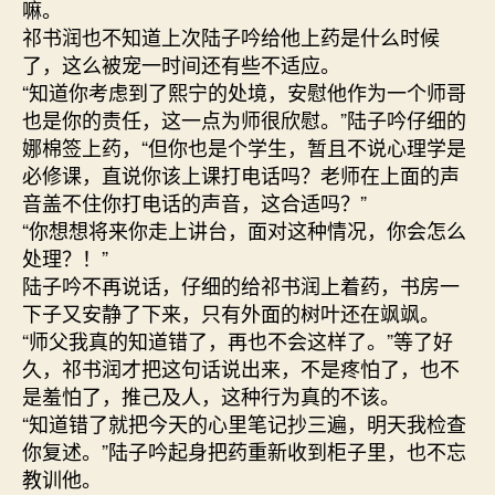
嘛。
祁书润也不知道上次陆子吟给他上药是什么时候
了，这么被宠一时间还有些不适应。
“知道你考虑到了熙宁的处境，安慰他作为一个师哥
也是你的责任，这一点为师很欣慰。”陆子吟仔细的
娜棉签上药，“但你也是个学生，暂且不说心理学是
必修课，直说你该上课打电话吗？老师在上面的声
音盖不住你打电话的声音，这合适吗？”
“你想想将来你走上讲台，面对这种情况，你会怎么
处理？！”
陆子吟不再说话，仔细的给祁书润上着药，书房一
下子又安静了下来，只有外面的树叶还在飒飒。
“师父我真的知道错了，再也不会这样了。”等了好
久，祁书润才把这句话说出来，不是疼怕了，也不
是羞怕了，推己及人，这种行为真的不该。
“知道错了就把今天的心里笔记抄三遍，明天我检查
你复述。”陆子吟起身把药重新收到柜子里，也不忘
教训他。