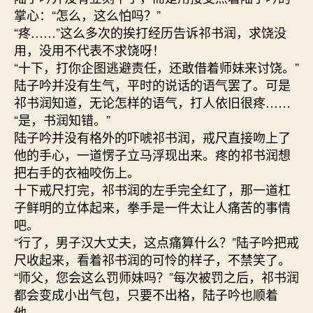
掌心：“怎么，这么怕吗？”
“疼……”这么多次的挨打经历告诉祁书润，求饶没
用，没用不代表不求饶呀！
“十下，打你企图逃避责任，还敢借着师妹来讨饶。”
陆子吟并没有生气，平时的说话的语气罢了。可是
祁书润知道，无论怎样的语气，打人依旧很疼……
“是，书润知错。”
陆子吟并没有格外的吓唬祁书润，戒尺直接吻上了
他的手心，一道愣子立马浮现出来。疼的祁书润想
把右手的衣袖咬伤上。
十下戒尺打完，祁书润的左手完全红了，那一道杠
子鲜明的立体起来，拳手是一件太让人痛苦的事情
吧。
“行了，男子汉大丈夫，这点痛算什么？”陆子吟把戒
尺收起来，看着祁书润的可怜的样子，不禁笑了。
“师父，您会这么罚师妹吗？”每次被罚之后，祁书润
都会变成小出气包，只要不出格，陆子吟也顺着
他。