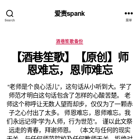
爱责spank
Search
菜单
分
酒巷笙歌备份
类
【酒巷笙歌】【原创】师
恩难忘，恩师难忘
“老师是个良心活儿”，这句话从小听到大。学了
师范才明白这句话包含了怎样的心酸苦楚。 老
师这个称呼让无数人望而却步，仅仅为了一颗赤
子之心付出了太多。 师恩难忘，恩师难忘。我
们永远记得“学为人师，行为世范”。 谨以此文祭
远走的青春，拜谢师恩。 （本文与任何的现实
无关，与任何师范院校及任何教师无关，拒绝对