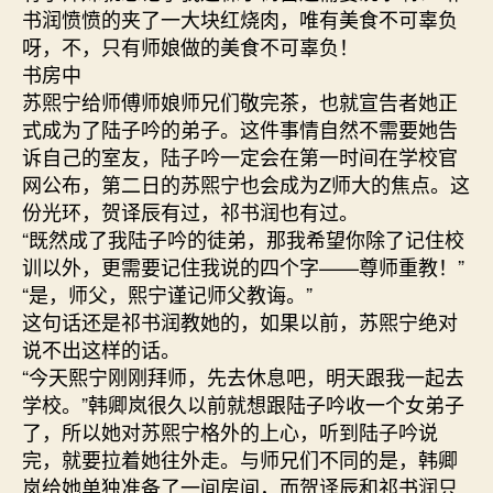
书润愤愤的夹了一大块红烧肉，唯有美食不可辜负
呀，不，只有师娘做的美食不可辜负！
书房中
苏煕宁给师傅师娘师兄们敬完茶，也就宣告者她正
式成为了陆子吟的弟子。这件事情自然不需要她告
诉自己的室友，陆子吟一定会在第一时间在学校官
网公布，第二日的苏煕宁也会成为Z师大的焦点。这
份光环，贺译辰有过，祁书润也有过。
“既然成了我陆子吟的徒弟，那我希望你除了记住校
训以外，更需要记住我说的四个字——尊师重教！”
“是，师父，熙宁谨记师父教诲。”
这句话还是祁书润教她的，如果以前，苏煕宁绝对
说不出这样的话。
“今天熙宁刚刚拜师，先去休息吧，明天跟我一起去
学校。”韩卿岚很久以前就想跟陆子吟收一个女弟子
了，所以她对苏煕宁格外的上心，听到陆子吟说
完，就要拉着她往外走。与师兄们不同的是，韩卿
岚给她单独准备了一间房间，而贺译辰和祁书润只