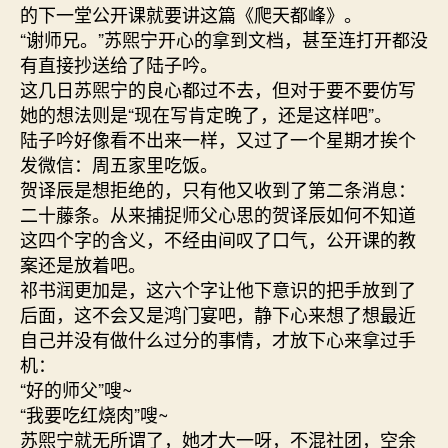
的下一堂公开课就要讲这篇《爬天都峰》。
“谢师兄。”苏煕宁开心的拿到文档，甚至连打开都没
有直接抄送给了陆子吟。
这几日苏煕宁的良心都过不去，但对于要不要仿写
她的想法则是“现在写肯定晚了，还是这样吧”。
陆子吟好像看不出来一样，又过了一个星期才挨个
发微信：周五家里吃饭。
贺译辰是想拒绝的，只有他又收到了第二条消息：
二十藤条。从来捕捉师父心思的贺译辰如何不知道
这四个字的含义，不经由间叹了口气，公开课的教
案还是放着吧。
祁书润更加是，这六个字让他下意识的把手放到了
后面，这不会又是鸿门宴吧，静下心来想了想最近
自己并没有做什么过分的事情，才放下心来拿过手
机：
“好的师父”嗖~
“我要吃红烧肉”嗖~
苏煕宁就无所谓了，她才大一呀，不混社团，空余