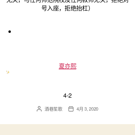
号入座，拒绝抬杠）
夏亦熙
4-2
酒巷笙歌
4月 3, 2020
文
发
章
布
作
日
者
期