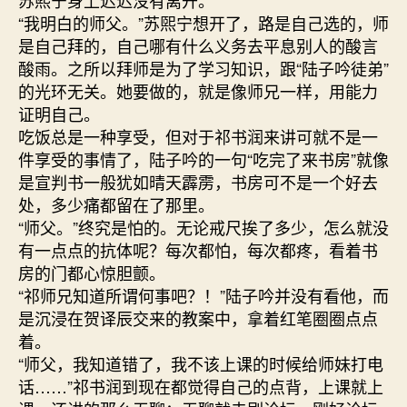
“我明白的师父。”苏煕宁想开了，路是自己选的，师
是自己拜的，自己哪有什么义务去平息别人的酸言
酸雨。之所以拜师是为了学习知识，跟“陆子吟徒弟”
的光环无关。她要做的，就是像师兄一样，用能力
证明自己。
吃饭总是一种享受，但对于祁书润来讲可就不是一
件享受的事情了，陆子吟的一句“吃完了来书房”就像
是宣判书一般犹如晴天霹雳，书房可不是一个好去
处，多少痛都留在了那里。
“师父。”终究是怕的。无论戒尺挨了多少，怎么就没
有一点点的抗体呢？每次都怕，每次都疼，看着书
房的门都心惊胆颤。
“祁师兄知道所谓何事吧？！”陆子吟并没有看他，而
是沉浸在贺译辰交来的教案中，拿着红笔圈圈点点
着。
“师父，我知道错了，我不该上课的时候给师妹打电
话……”祁书润到现在都觉得自己的点背，上课就上