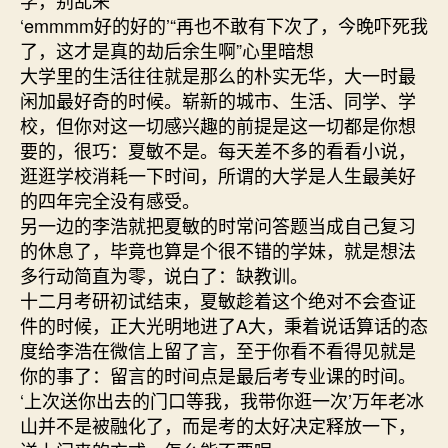
‘emmmm好的好的’“再也不敢有下次了，今晚吓死我
了，这才是真的劫后余生啊”心里暗想
大学里的生活往往就是那么的朴实无华，大一时最
闲加最好奇的时候。崭新的城市、生活、同学、学
校，但你对这一切感兴趣的前提是这一切都是你想
要的，很巧：夏敏不是。每天差不多的看看小说，
逛逛学校消耗一下时间，所谓的大学是人生最美好
的四年完全没有感受。
另一边的李浩就把夏敏的时常问答题当成自己复习
的休息了，毕竟也算是个很不错的学妹，就是想法
多行动简直为零，说白了：缺教训。
十二月考研初试结束，夏敏趁着这个绝对不会查证
件的时候，正大光明地进了A大，秉着说话算话的态
度给李浩在微信上留了言，至于你看不看得见就是
你的事了：留言的时间点是最后考专业课的时间。
‘上次送你出去的门口等我，我带你逛一次’万年老冰
山并不是被融化了，而是考的太好决定释放一下，