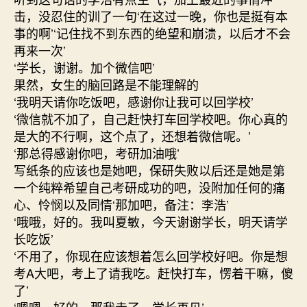
击，没忍住的训了一句‘在这过一晚，你也是挺有本
事的啊’‘记住找不到东西的绝望和崩溃，以后才不会
再来一次’
‘学长，谢谢。加个微信吧’
果然，女生的脑回路是不能理解的
‘我明天请你吃饭吧，感谢你让我可以回学校’
‘微信就不加了，自己赶快打车回学校吧。你心真的
是大的不行啊，这个点了，还想着微信呢。’
‘那总得感谢你吧，考研加油哦’
写纸条的应该也是她吧，保研失败以后还是她是第
一个纯粹希望自己考研成功的吧，没附加任何的痛
心、怜悯以及同情‘那加吧，备注：李浩’
‘哦哦，好的。我叫夏敏，今天谢谢学长，明天请学
长吃饭’
‘不用了，你现在应该想着怎么回学校好吧。你是想
考A大吧，考上了请我吃。赶快打车，愣着干嘛，傻
了’