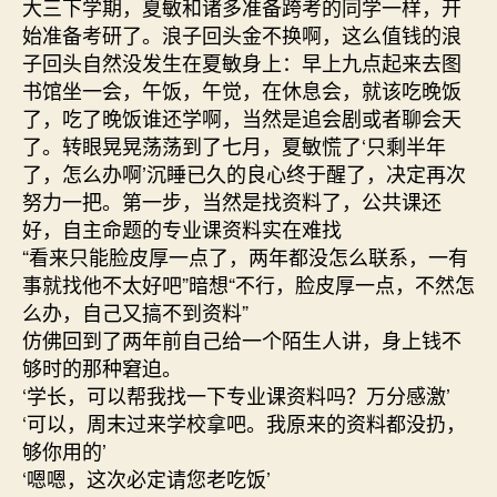
大三下学期，夏敏和诸多准备跨考的同学一样，开
始准备考研了。浪子回头金不换啊，这么值钱的浪
子回头自然没发生在夏敏身上：早上九点起来去图
书馆坐一会，午饭，午觉，在休息会，就该吃晚饭
了，吃了晚饭谁还学啊，当然是追会剧或者聊会天
了。转眼晃晃荡荡到了七月，夏敏慌了‘只剩半年
了，怎么办啊’沉睡已久的良心终于醒了，决定再次
努力一把。第一步，当然是找资料了，公共课还
好，自主命题的专业课资料实在难找
“看来只能脸皮厚一点了，两年都没怎么联系，一有
事就找他不太好吧”暗想“不行，脸皮厚一点，不然怎
么办，自己又搞不到资料”
仿佛回到了两年前自己给一个陌生人讲，身上钱不
够时的那种窘迫。
‘学长，可以帮我找一下专业课资料吗？万分感激’
‘可以，周末过来学校拿吧。我原来的资料都没扔，
够你用的’
‘嗯嗯，这次必定请您老吃饭’