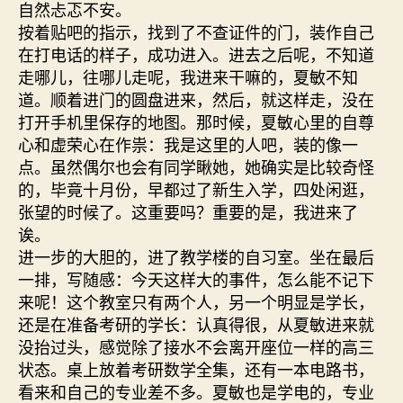
自然忐忑不安。
按着贴吧的指示，找到了不查证件的门，装作自己
在打电话的样子，成功进入。进去之后呢，不知道
走哪儿，往哪儿走呢，我进来干嘛的，夏敏不知
道。顺着进门的圆盘进来，然后，就这样走，没在
打开手机里保存的地图。那时候，夏敏心里的自尊
心和虚荣心在作祟：我是这里的人吧，装的像一
点。虽然偶尔也会有同学瞅她，她确实是比较奇怪
的，毕竟十月份，早都过了新生入学，四处闲逛，
张望的时候了。这重要吗？重要的是，我进来了
诶。
进一步的大胆的，进了教学楼的自习室。坐在最后
一排，写随感：今天这样大的事件，怎么能不记下
来呢！这个教室只有两个人，另一个明显是学长，
还是在准备考研的学长：认真得很，从夏敏进来就
没抬过头，感觉除了接水不会离开座位一样的高三
状态。桌上放着考研数学全集，还有一本电路书，
看来和自己的专业差不多。夏敏也是学电的，专业