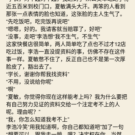
近五百米到校门口，夏敏满头大汗。再笨的人看到
那张一点表情的脸也知道，这张脸的主人生气了。
“先吃饭吧，吃完饭再说吧”
“嗯嗯，好的。我请客就当赔罪了，好吧”
“没事，走吧”李浩想“我不生气，不生气”
这家快餐店很简单，两人简单吃了点也不过才12店
吃过饭，李浩一直没提资料的事，仿佛不存在这件
事一样。夏敏憋不住了，反正自己也不是第一次厚
脸皮了，豁出去了。
“学长，谢谢你帮我找资料”
“不用，没说给你呢”
“啊”
“夏敏，你觉得你现在这样能考上吗？我为什么要把
有自己努力见证的资料交给一个注定考不上的人
呢。理由呢？”
“我，你怎么知道我考不上”
李浩冷笑“用我知道啊，你自己都知道吧”加了一句
“想要可以，跟我走一趟，嗯？决定权在你，当然，