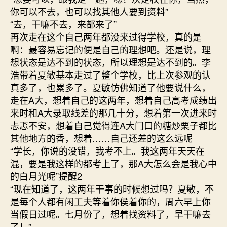
你可以不去，也可以找其他人要到资料”
“去，干嘛不去，来都来了”
再次走在这个自己两年都没来过得学校，真的是
啊：最容易忘记的便是自己的理想吧。还是说，理
想状态是达不到的状态，所以理想是达不到的。李
浩带着夏敏基本走过了整个学校，比上次参观的认
真多了，也累多了。夏敏仿佛知道了他要说什么，
走在A大，想着自己的这两年，想着自己高考成绩出
来时和A大录取线差的那几十分，想着第一次进来时
忐忑不安，想着自己觉得连A大门口的糖炒栗子都比
其他地方的香，想着……自己还差的这么远呢
“学长，你说的没错，我考不上。我这两年天天在
混，要是我这样的都考上了，那A大怎么会是我心中
的白月光呢”提醒2
“现在知道了，这两年干事的时候想过吗？夏敏，不
是每个人都有闲工夫等着你侯着你的，周六早上你
当假日过呢。七月份了，想着找资料了，早干嘛去
了！”