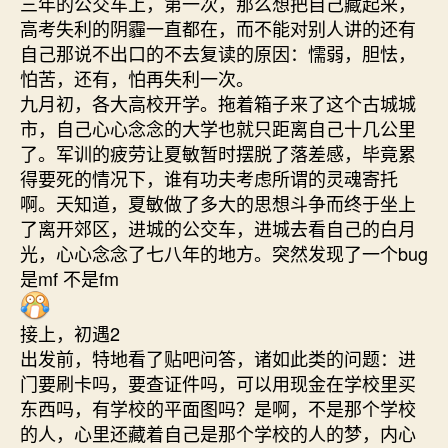
三年的公交车上，第一次，那么想把自己藏起来，
高考失利的阴霾一直都在，而不能对别人讲的还有
自己那说不出口的不去复读的原因：懦弱，胆怯，
怕苦，还有，怕再失利一次。
九月初，各大高校开学。拖着箱子来了这个古城城
市，自己心心念念的大学也就只距离自己十几公里
了。军训的疲劳让夏敏暂时摆脱了落差感，毕竟累
得要死的情况下，谁有功夫考虑所谓的灵魂寄托
啊。天知道，夏敏做了多大的思想斗争而终于坐上
了离开郊区，进城的公交车，进城去看自己的白月
光，心心念念了七八年的地方。突然发现了一个bug
是mf 不是fm
接上，初遇2
出发前，特地看了贴吧问答，诸如此类的问题：进
门要刷卡吗，要查证件吗，可以用现金在学校里买
东西吗，有学校的平面图吗？是啊，不是那个学校
的人，心里还藏着自己是那个学校的人的梦，内心