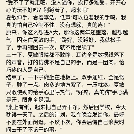
“受不了了就走吧，没人逼你。挨打多难受，开开心
心的玩不好吗？别蹲着了，起来吧”
夏敏伸手，看着李浩，低声“可以拉着我的手吗，我
真的怕自己控制不住。没有想躲，真的疼！”
原来，你这么想进A大，那你这两年还堕落，越想越
气。固定住夏敏的手，“蹲好，没蹲好，我就松手
了。手再缩回去一次，就不用继续了”
三十下，夏敏眼睛都不敢睁。耳边全是数据线落下
的声音，打的仿佛不是自己的手，而是一团肉，恰
巧疼的人是自己。
结束了，一下子瘫坐在地板上。双手通红，全是愣
子，肿了一点。肉多的地方紫了，一压就疼。夏敏
只敢使劲的给手心里呼热气，“好疼，真的疼”手心满
是汗，眼角全是泪。
“桌上有纸，起来把自己弄干净。然后回学校，今天
耽误一天了。之后的计划，我今晚会发给你。最好
不要在外面闲逛，不然下次，你会后悔自己浪费时
间去干了不该干的事。”