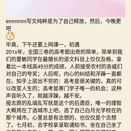
emmmm写文纯粹是为了自己释放，然后，今晚更
吧
毕竟，下午还要上网课一，初遇
201x年，全国三卷的高考题出奇的简单，简单到我
们的夏敏同学在最擅长的语文科目上仅仅及格。拿
着比一本线高45分的成绩，人前接受农村的亲戚们
对自己的夸奖；人后呢，内心的纠结和浮躁一直都
在。知乎上层出不穷的：高考是很关键的，真的可
以改变人生的；高考是寒门学子唯一的机会；这种
声音听久了，就越浮躁，越不安。
报志愿的乱填乱写就是这个的后遗症，唯一的理智
大概用在了选城市上吧，选了自己白月光学校在的
那个城市。心里总是有念想的，也仅仅是个念想
了。七月初，去学校拿录取通知书，坐在自己坐了