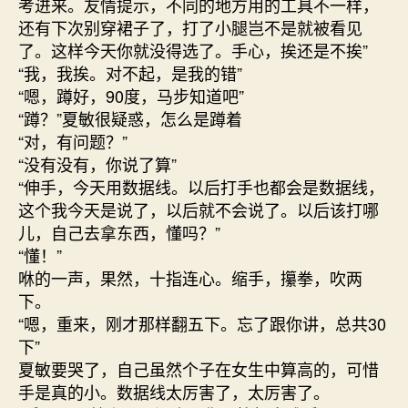
考进来。友情提示，不同的地方用的工具不一样，
还有下次别穿裙子了，打了小腿岂不是就被看见
了。这样今天你就没得选了。手心，挨还是不挨”
“我，我挨。对不起，是我的错”
“嗯，蹲好，90度，马步知道吧”
“蹲？”夏敏很疑惑，怎么是蹲着
“对，有问题？”
“没有没有，你说了算”
“伸手，今天用数据线。以后打手也都会是数据线，
这个我今天是说了，以后就不会说了。以后该打哪
儿，自己去拿东西，懂吗？”
“懂！”
咻的一声，果然，十指连心。缩手，攥拳，吹两
下。
“嗯，重来，刚才那样翻五下。忘了跟你讲，总共30
下”
夏敏要哭了，自己虽然个子在女生中算高的，可惜
手是真的小。数据线太厉害了，太厉害了。