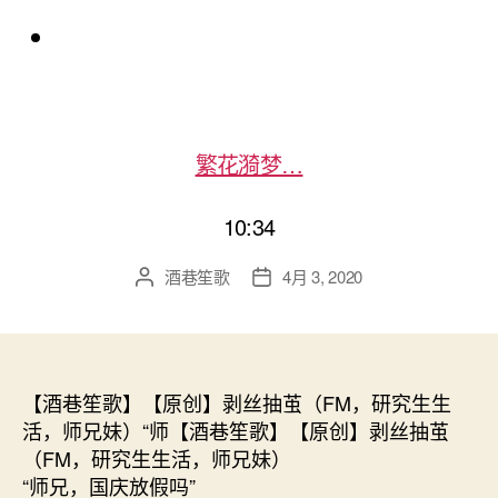
繁花漪梦…
10:34
酒巷笙歌
4月 3, 2020
文
发
章
布
作
日
者
期
【酒巷笙歌】【原创】剥丝抽茧（FM，研究生生
活，师兄妹）“师【酒巷笙歌】【原创】剥丝抽茧
（FM，研究生生活，师兄妹）
“师兄，国庆放假吗”