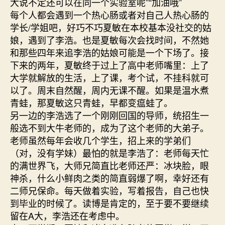
大说不定还可以在同一个实验室呢”“加油哦”
每个人都会遇到一个热心肠或者对自己人热心肠的
学长/学姐吧，好巧不巧夏敏在本校基本没社交的姑
娘，遇到了李浩。也是夏敏每次会找时间，不然她
和那些四年来追李浩的姑娘可能是一个下场了。接
下来的两年，夏敏终于过上了高中老师嘴里：上了
大学就解放的生活，上了课，考个试，不挂科就可
以了。周末自然醒，周内无课不醒。如果是温水煮
青蛙，那夏敏这只青蛙，早都变瘟蛙了。
另一边的李浩选了一个刚刚回国的导师，统招生一
般选不到大牛老师的，成为了这个老师的大弟子。
老师虽然每年会收几个学生，招上来的学弟们
（对，没有学妹）最怕的就是李浩了：老师每天忙
的满世界飞，大师兄简直比老师还严：冰块脸，眼
神杀，什么小鲜肉之类的简直弱爆了啊，幸好还有
二师兄保命。每天做着实验，写着报告，自己也快
到毕业的时候了。读博是肯定的，至于要不要继续
留在A大，李浩还在考虑中。