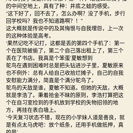
的中间空地上，真有了种：井底之蛙的感受。
“这下好了，回不去了，怎么办啊？没了手机，步行
回学校吗？我也不知道路啊？！”
这大概就是传说中的及其悔恨与自我埋怨，上一次
的这种体验是高考。
‘果然记吃不记打，这都是丢的第四个手机了：第一
个在医院被偷了，第二个自己落出租上了，第三个
丢在了书店。我真是个笨蛋’夏敏想到
鸵鸟在遇到困难时总是把头钻进沙子里，夏敏原来
也不例外：总有人给自己收拾烂摊子，自己的自我
安慰能力满分，简直是个满分鸵鸟了。
鸵鸟的天敌是谁，夏敏不知道。但她的天敌，大概
就是李浩了。秉着拾金不昧的原则，李浩打算把这
个在自习室捡到的手机放到学校的失物招领的地
方，再挂在表白墙上。
‘今天复习状态不错，现在的小学妹人道是善良，就
是有点太马虎吧：放个纸条，还用手机做抵押，真
的是’