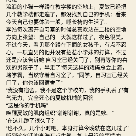
流浪的小猫一样蹲在教学楼的空地上，夏敏已经把
几个教学楼都走遍了，都没找到自己的手机：看来
今天自己也要体验一般，睡长椅的生活了。
李浩每次离开自习室的时候总喜欢站在二楼的空地
方向上张望：自己的一天就这样过了，夜色很美。
不过今天，看见那个蹲在下面的女孩子，有点不忍
心。一项直男的他并没有招惹小学妹的打算，不过
还是应该告诉她‘自习室已经关门了，别再等你的喜
欢的男孩子了，早走了’每天这样的戏码总会上演，
堵学霸，当然守着自习室了。“同学，自习室已经关
门了，你也该回宿舍了”
‘我没有宿舍，我不是这个学校的，我的手机丢了’有
气无力，完全死心的夏敏机械的回答
“这是你的手机吗”
唤醒夏敏的肌肉组织“谢谢谢谢，真的是欸。”
‘在这儿蹲了很久了？’
‘也不久，几个小时吧。本身打算今晚就在这儿过了’
听到这句话的李浩有点生气，加上最近的事情冲