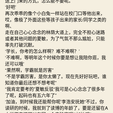
送上门来的方式，怎么能不要呢。
‘好吧’
再次乖乖的像个小白兔一样站在校门口等他出来，
哎，像极了外面这些等孩子出来的家长/同学之类的
啊、
走在自己心心念念的林荫大道上，完全不担心迷路
或者其他问题的夏敏，为了气氛不那么尴尬，只能
率先打破沉默。
‘学长，你考的怎么样啊？难不难啊？’
‘不难啊，等明年这个时候你要是想让我陪你逛，我
还可以哦’
“果然啊，学霸就是厉害”
“不是学霸厉害，是你太懒了。现在先好好玩吧，谁
知道你最后还想不想考呢”
“我肯定要考的”夏敏反驳“我可是心心念念了很多年
了呢，起码也有五六年了”
‘加油，到时候我还能帮你呢’李浩安抚她“不过，你
读研的时候，我就到了读博的年龄了，要是还留在A