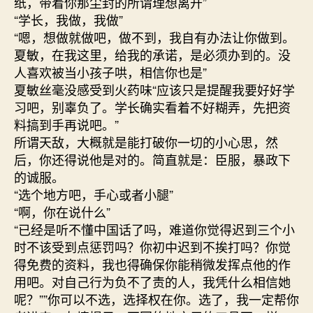
纸，带着你那尘封的所谓理想离开”
“学长，我做，我做”
“嗯，想做就做吧，做不到，我自有办法让你做到。
夏敏，在我这里，给我的承诺，是必须办到的。没
人喜欢被当小孩子哄，相信你也是”
夏敏丝毫没感受到火药味“应该只是提醒我要好好学
习吧，别辜负了。学长确实看着不好糊弄，先把资
料搞到手再说吧。”
所谓天敌，大概就是能打破你一切的小心思，然
后，你还得说他是对的。简直就是：臣服，暴政下
的诚服。
“选个地方吧，手心或者小腿”
“啊，你在说什么”
“已经是听不懂中国话了吗，难道你觉得迟到三个小
时不该受到点惩罚吗？你初中迟到不挨打吗？你觉
得免费的资料，我也得确保你能稍微发挥点他的作
用吧。对自己行为负不了责的人，我凭什么相信她
呢？””你可以不选，选择权在你。选了，我一定帮你