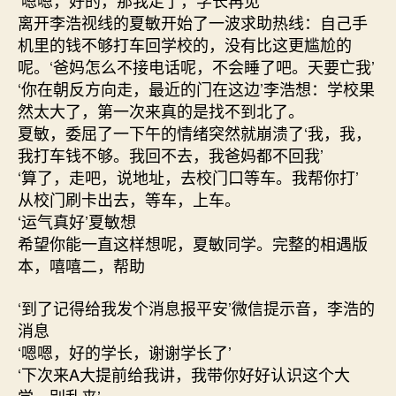
‘嗯嗯，好的，那我走了，学长再见’
离开李浩视线的夏敏开始了一波求助热线：自己手
机里的钱不够打车回学校的，没有比这更尴尬的
呢。‘爸妈怎么不接电话呢，不会睡了吧。天要亡我’
‘你在朝反方向走，最近的门在这边’李浩想：学校果
然太大了，第一次来真的是找不到北了。
夏敏，委屈了一下午的情绪突然就崩溃了‘我，我，
我打车钱不够。我回不去，我爸妈都不回我’
‘算了，走吧，说地址，去校门口等车。我帮你打’
从校门刷卡出去，等车，上车。
‘运气真好’夏敏想
希望你能一直这样想呢，夏敏同学。完整的相遇版
本，嘻嘻二，帮助
‘到了记得给我发个消息报平安’微信提示音，李浩的
消息
‘嗯嗯，好的学长，谢谢学长了’
‘下次来A大提前给我讲，我带你好好认识这个大
学，别乱来’