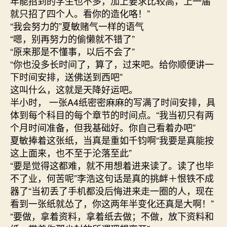
年能招到的学生也不多，加上要求比较高，上一届
就只招了四个人。看你的造化咯！”
“我会努力的”夏敏赌气一样的语气
“嗯，别再努力的偷懒就不错了”
“原来那是不懂事，以后不会了”
“你也没多长时间了，算了，过来吧。给你顺便讲一
下时间安排，送佛送到西吧”
这叫什么，这就是天降好运吧。
半小时， 一张A4纸密密麻麻的写满了时间安排，具
体到每个科目的每个章节的时间点。“我当初只有两
个月时间准备，但我基础好。你自己看着办吧”
夏敏捧着这张纸，当真是重如千钧啊“我要是真能按
这上面来，也不至于沦落至此”
“要是觉得这都难，就不用想着进来读了。读了也毕
不了业，何苦呢”李浩这句话是真的挑衅＋恨铁不成
器了“当初丢了手机都没后悔进来走一圈的人，现在
看到一张纸就怂了，你这两年半变化还真是大啊！”
“要做，拿着资料，拿着纸去做；不做，放下资料和