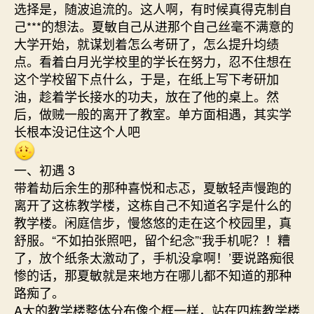
选择是，随波追流的。这人啊，有时候真得克制自
己***的想法。夏敏自己从进那个自己丝毫不满意的
大学开始，就谋划着怎么考研了，怎么提升均绩
点。看着白月光学校里的学长在努力，忍不住想在
这个学校留下点什么，于是，在纸上写下考研加
油，趁着学长接水的功夫，放在了他的桌上。然
后，做贼一般的离开了教室。单方面相遇，其实学
长根本没记住这个人吧
一、初遇 3
带着劫后余生的那种喜悦和忐忑，夏敏轻声慢跑的
离开了这栋教学楼，这栋自己不知道名字是什么的
教学楼。闲庭信步，慢悠悠的走在这个校园里，真
舒服。“不如拍张照吧，留个纪念”‘我手机呢？！糟
了，放个纸条太激动了，手机没拿啊！’要说路痴很
惨的话，那夏敏就是来地方在哪儿都不知道的那种
路痴了。
A大的教学楼整体分布像个框一样，站在四栋教学楼